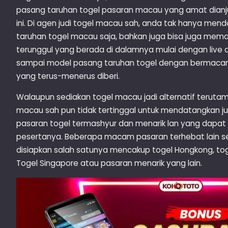
pasang taruhan togel pasaran macau yang amat dianju
ini. Di agen judi togel macau sah, anda tak hanya men
taruhan togel macau saja, bahkan juga bisa juga mema
terunggul yang berada di dalamnya mulai dengan live 
sampai model pasang taruhan togel dengan bermacam
yang terus-menerus diberi.
Walaupun sediakan togel macau jadi alternatif terutam
macau sah pun tidak tertinggal untuk mendatangkan 
pasaran togel termashyur dan menarik lan yang dapat 
pesertanya. Beberapa macam pasaran terhebat lain s
disiapkan salah satunya mencakup togel Hongkong, tog
Togel Singapore atau pasaran menarik yang lain.