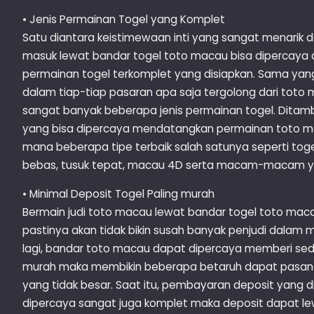
• Jenis Permainan Togel yang Komplet
Satu diantara keistimewaan inti yang sangat menarik
masuk lewat bandar togel toto macau bisa dipercaya
permainan togel terkomplet yang disiapkan. Sama yan
dalam tiap-tiap pasaran apa saja tergolong dari tot
sangat banyak beberapa jenis permainan togel. Ditam
yang bisa dipercaya mendatangkan permainan toto ma
mana beberapa tipe terbaik salah satunya seperti toge
bebas, tusuk tepat, macau 4D serta macam-macam ya
• Minimal Deposit Togel Paling murah
Bermain judi toto macau lewat bandar togel toto maca
pastinya akan tidak bikin susah banyak penjudi dalam
lagi, bandar toto macau dapat dipercaya memberi sedik
murah maka membikin beberapa betaruh dapat pasang
yang tidak besar. Saat itu, pembayaran deposit yang di
dipercaya sangat juga komplet maka deposit dapat