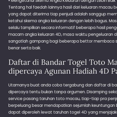
• Mengetahui Skema Angka Keluaran dengan Lebih Baik
Tentang hal faedah lainnya hasil dari keluaran macau 
yang dapat diterima tiap penjudi adalah sanggup mem
ketahui skema angka keluaran dengan lebih bagus. Mas
selalu tampilkan secara informatif beberapa hasil pen
macam angka keluaran 4D, masa waktu pengeluaran d
sangatlah gampang bagi beberapa bettor membaca 
benar serta baik.
Daftar di Bandar Togel Toto M
dipercaya Agunan Hadiah 4D Pa
Utamanya buat anda coba tergabung dan daftar di ba
dipercaya tentu bukan tanpa argumen. Disamping se
service pasang taruhan toto macau, tiap-tiap pra penj
berpeluang besar mendapatkan sejumlah keuntungan 
dapat diperoleh lewat taruhan togel 4D yang menjajak