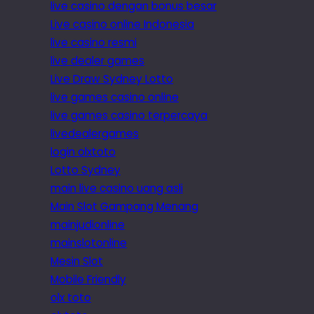
live casino dengan bonus besar
Live casino online Indonesia
live casino resmi
live dealer games
Live Draw Sydney Lotto
live games casino online
live games casino terpercaya
livedealergames
login olxtoto
Lotto Sydney
main live casino uang asli
Main Slot Gampang Menang
mainjudionline
mainslotonline
Mesin Slot
Mobile Friendly
olx toto