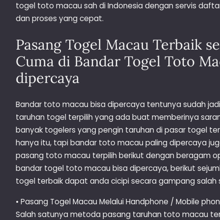
togel toto macau sah di Indonesia dengan servis daft
dan proses yang cepat.
Pasang Togel Macau Terbaik s
Cuma di Bandar Togel Toto Ma
dipercaya
Bandar toto macau bisa dipercaya tentunya sudah jad
taruhan togel terpilih yang ada buat memberinya sar
banyak togelers yang pengin taruhan di pasar togel terb
hanya itu, tapi bandar toto macau paling dipercaya 
pasang toto macau terpilih berikut dengan beragam op
bandar togel toto macau bisa dipercaya, berikut seju
togel terbaik dapat anda cicipi secara gampang salah 
• Pasang Togel Macau Melalui Handphone / Mobile pho
Salah satunya metoda pasang taruhan toto macau ter