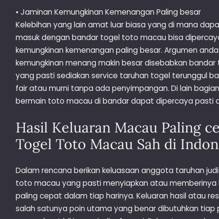
• Jaminan Kemungkinan Kemenangan Paling besar
Kelebihan yang lain amat luar biasa yang di mana dap
masuk dengan bandar togel toto macau bisa dipercay
kemungkinan kemenangan paling besar. Argumen anda 
kemungkinan menang makin besar disebabkan bandar 
yang pasti sediakan service taruhan togel terunggul 
fair atau murni tanpa ada penyimpangan. Di lain bagi
bermain toto macau di bandar dapat dipercaya pasti di
Hasil Keluaran Macau Paling c
Togel Toto Macau Sah di Indon
Dalam rencana berikan keluasaan anggota taruhan judi
toto macau yang pasti menyiapkan atau memberinya k
paling cepat dalam tiap harinya. Keluaran hasil atau re
salah satunya poin utama yang benar dibutuhkan tiap p