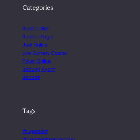
Categories
Bandar Slot
Bandar Togel
Judi Online
Live Games Casino
Poker Online
Sabung Ayam
Sbobet
Tags
#AgenSlot
#AgenSlotTerpercaya