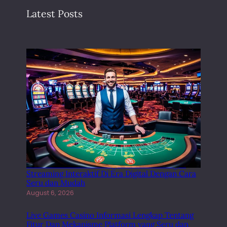
Latest Posts
Live Games Casino Mengenal Perkembangan
Streaming Interaktif Di Era Digital Dengan Cara
Seru dan Mudah
August 6, 2026
Live Games Casino Informasi Lengkap Tentang
Fitur Dan Mekanisme Platform yang Seru dan