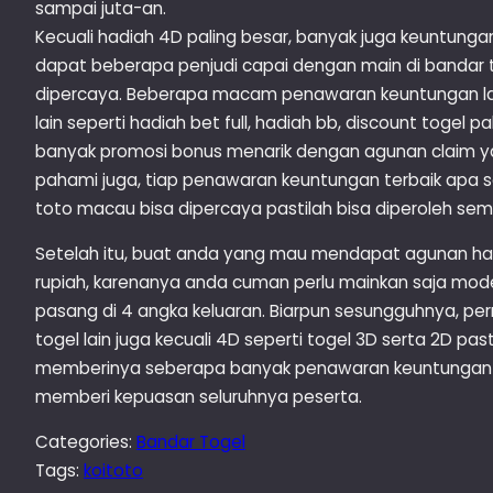
sampai juta-an.
Kecuali hadiah 4D paling besar, banyak juga keuntunga
dapat beberapa penjudi capai dengan main di bandar 
dipercaya. Beberapa macam penawaran keuntungan lai
lain seperti hadiah bet full, hadiah bb, discount togel 
banyak promosi bonus menarik dengan agunan claim yan
pahami juga, tiap penawaran keuntungan terbaik apa 
toto macau bisa dipercaya pastilah bisa diperoleh se
Setelah itu, buat anda yang mau mendapat agunan had
rupiah, karenanya anda cuman perlu mainkan saja mod
pasang di 4 angka keluaran. Biarpun sesungguhnya, 
togel lain juga kecuali 4D seperti togel 3D serta 2D past
memberinya seberapa banyak penawaran keuntungan s
memberi kepuasan seluruhnya peserta.
Categories:
Bandar Togel
Tags:
koitoto