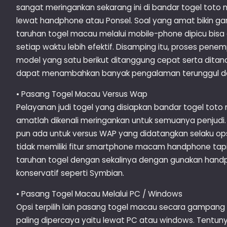
sangat meringankan sekarang ini di bandar togel toto 
lewat handphone atau Ponsel. Soal yang amat bikin 
taruhan togel macau melalui mobile-phone dipicu bisa
setiap waktu lebih efektif. Disamping itu, proses pen
model yang satu berikut ditanggung cepat serta ditan
dapat menambahkan banyak pengalaman terunggul da
• Pasang Togel Macau Versus Wap
Pelayanan judi togel yang disiapkan bandar togel tot
amatlah dikenali meringankan untuk semuanya penjudi.
pun ada untuk versus WAP yang didatangkan selaku ops
tidak memiliki fitur smartphone macam handphone t
taruhan togel dengan sekalinya dengan gunakan hand
konservatif seperti Symbian.
• Pasang Togel Macau Melalui PC / Windows
Opsi terpilih lain pasang togel macau secara gampang
paling dipercaya yaitu lewat PC atau windows. Tentunya