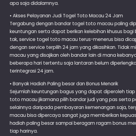
apa saja didalamnya.
• Akses Pelayanan Judi Togel Toto Macau 24 Jam
Tergabung dengan bandar togel toto macau paling dip
keuntungan serta dapat berikan kelebihan khusus bagi
tak, service togel toto macau terus-menerus bisa dicap
dengan service terpilih 24 jam yang dikasihkan. Tidak m
macau yang disajikan oleh bandar lain di mana kebany
beberapa hari tertentu saja lantaran belum diperlengk
terintegrasi 24 jam.
• Banyak Hadiah Paling besar dan Bonus Menarik
Sejumlah keuntungan bagus yang dapat diperoleh tiap b
toto macau jikamana pilih bandar judi yang pas serta p
selainnya daripada pembayaran kemenangan saja, te
macau bisa dipercaya sangat juga memberikan kepua
hadiah paling besar sampai beragam ragam bonus me
tiap harinya.