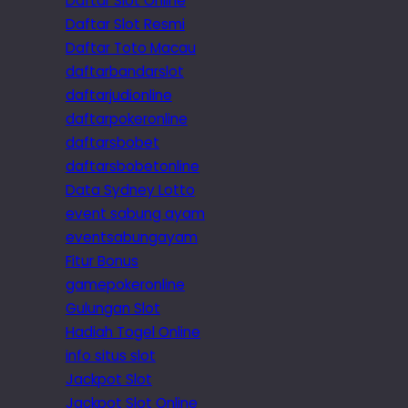
Daftar Slot Online
Daftar Slot Resmi
Daftar Toto Macau
daftarbandarslot
daftarjudionline
daftarpokeronline
daftarsbobet
daftarsbobetonline
Data Sydney Lotto
event sabung ayam
eventsabungayam
Fitur Bonus
gamepokeronline
Gulungan Slot
Hadiah Togel Online
info situs slot
Jackpot Slot
Jackpot Slot Online