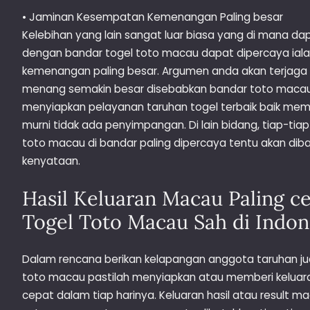
• Jaminan Kesempatan Kemenangan Paling besar
Kelebihan yang lain sangat luar biasa yang di mana dap
dengan bandar togel toto macau dapat dipercaya ia
kemenangan paling besar. Argumen anda akan terjag
menang semakin besar disebabkan bandar toto macau
menyiapkan pelayanan taruhan togel terbaik baik memb
murni tidak ada penyimpangan. Di lain bidang, tiap-t
toto macau di bandar paling dipercaya tentu akan dib
kenyataan.
Hasil Keluaran Macau Paling c
Togel Toto Macau Sah di Indon
Dalam rencana berikan kelapangan anggota taruhan ju
toto macau pastilah menyiapkan atau memberi keluara
cepat dalam tiap harinya. Keluaran hasil atau result ma