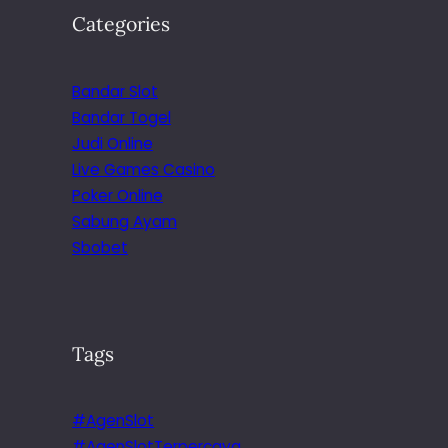
Categories
Bandar Slot
Bandar Togel
Judi Online
Live Games Casino
Poker Online
Sabung Ayam
Sbobet
Tags
#AgenSlot
#AgenSlotTerpercaya