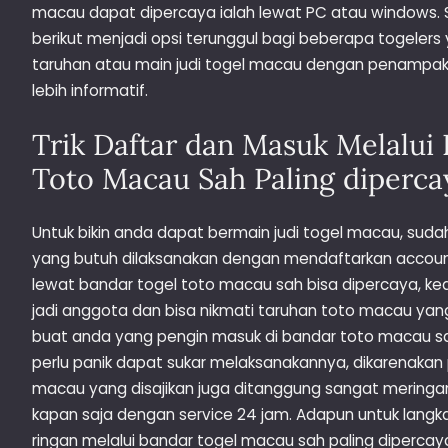
macau dapat dipercaya ialah lewat PC atau windows. S
berikut menjadi opsi terunggul bagi beberapa togele
taruhan atau main judi togel macau dengan penampak
lebih informatif.
Trik Daftar dan Masuk Melalui
Toto Macau Sah Paling diperca
Untuk bikin anda dapat bermain judi togel macau, suda
yang butuh dilaksanakan dengan mendaftarkan account. 
lewat bandar togel toto macau sah bisa dipercaya, 
jadi anggota dan bisa nikmati taruhan toto macau yang
buat anda yang pengin masuk di bandar toto macau sa
perlu panik dapat sukar melaksanakannya, dikarenakan
macau yang disajikan juga ditanggung sangat meringa
kapan saja dengan service 24 jam. Adapun untuk lang
ringan melalui bandar togel macau sah paling dipercaya