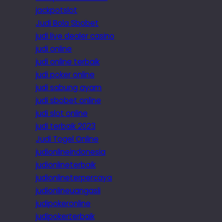
jackpotslot
Judi Bola Sbobet
judi live dealer casino
judi online
judi online terbaik
judi poker online
judi sabung ayam
judi sbobet online
judi slot online
judi terbaik 2023
Judi Togel Online
judionlineindonesia
judionlineterbaik
judionlineterpercaya
judionlineuangasli
judipokeronline
judipokerterbaik