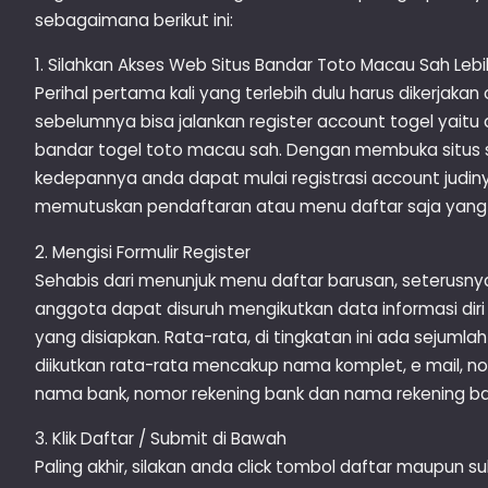
sebagaimana berikut ini:
1. Silahkan Akses Web Situs Bandar Toto Macau Sah Lebi
Perihal pertama kali yang terlebih dulu harus dikerjakan 
sebelumnya bisa jalankan register account togel yaitu
bandar togel toto macau sah. Dengan membuka situs s
kedepannya anda dapat mulai registrasi account judi
memutuskan pendaftaran atau menu daftar saja yang 
2. Mengisi Formulir Register
Sehabis dari menunjuk menu daftar barusan, seterusny
anggota dapat disuruh mengikutkan data informasi diri 
yang disiapkan. Rata-rata, di tingkatan ini ada sejumlah
diikutkan rata-rata mencakup nama komplet, e mail, n
nama bank, nomor rekening bank dan nama rekening ba
3. Klik Daftar / Submit di Bawah
Paling akhir, silakan anda click tombol daftar maupun s