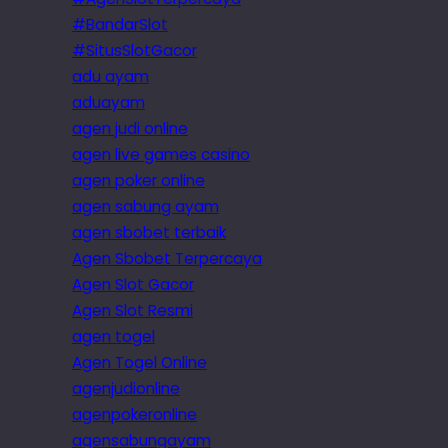
#BandarSlot
#SitusSlotGacor
adu ayam
aduayam
agen judi online
agen live games casino
agen poker online
agen sabung ayam
agen sbobet terbaik
Agen Sbobet Terpercaya
Agen Slot Gacor
Agen Slot Resmi
agen togel
Agen Togel Online
agenjudionline
agenpokeronline
agensabungayam