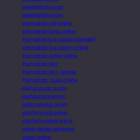
perkelahian ayam
perkelahianayam
permainan judi online
permainan kartu online
Permainan live casino interaktif
permainan live casino online
permainan poker online
Permainan Slot
Permainan Slot Terbaik
Permainan Togel Online
pertarungan ayam
pertarunganayam
piala sabung ayam
platform judi online
platform poker online
poker dealer langsung
poker online