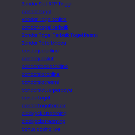
Bandar Slot RTP Tinggi
bandar togel
Bandar Togel Online
bandar togel terbaik
Bandar Togel Terbaik Togel Resmi
Bandar Toto Macau
bandarjudionline
bandarjudislot
bandarsbobetonline
bandarslotonline
bandarslotresmi
bandarslotterpercaya
bandartogel
bandartogelterbaik
blackjack streaming
blackjackstreaming
bonus casino live