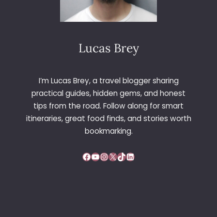
Lucas Brey
I’m Lucas Brey, a travel blogger sharing
practical guides, hidden gems, and honest
tips from the road. Follow along for smart
itineraries, great food finds, and stories worth
bookmarking.
Facebook
YouTube
Instagram
X
TikTok
LinkedIn