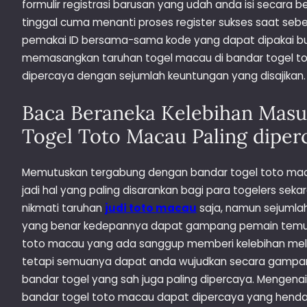
formulir registrasi barusan yang udah anda isi secara b
tinggal cuma menanti proses register sukses saat seb
pemakai ID bersama-sama kode yang dapat dipakai b
memasangkan taruhan togel macau di bandar togel to
dipercaya dengan sejumlah keuntungan yang disajikan.
Baca Beraneka Kelebihan Masu
Togel Toto Macau Paling diper
Memutuskan tergabung dengan bandar togel toto maca
jadi hal yang paling disarankan bagi para togelers seka
nikmati taruhan
judi toto macau
saja, namun sejumla
yang benar kedepannya dapat gampang pemain temuk
toto macau yang ada sanggup memberi kelebihan melal
tetapi semuanya dapat anda wujudkan secara gampa
bandar togel yang sah juga paling dipercaya. Mengena
bandar togel toto macau dapat dipercaya yang hendak