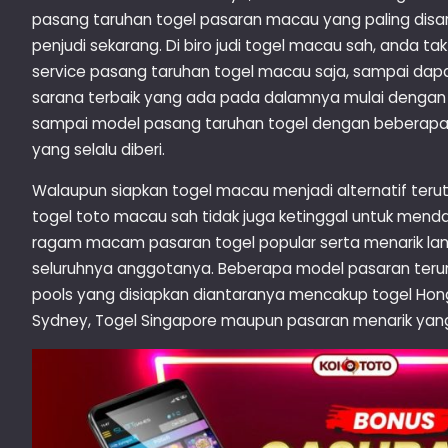
pasang taruhan togel pasaran macau yang paling disa
penjudi sekarang. Di biro judi togel macau sah, anda 
service pasang taruhan togel macau saja, sampai dap
sarana terbaik yang ada pada dalamnya mulai dengan l
sampai model pasang taruhan togel dengan beberapa 
yang selalu diberi.
Walaupun siapkan togel macau menjadi alternatif teru
togel toto macau sah tidak juga ketinggal untuk men
ragam macam pasaran togel popular serta menarik lan 
seluruhnya anggotanya. Beberapa model pasaran terun
pools yang disiapkan diantaranya mencakup togel Hong
Sydney, Togel Singapore maupun pasaran menarik yang 