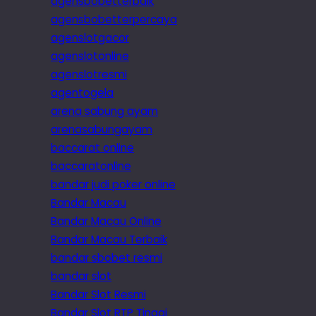
agensbobetterbaik
agensbobetterpercaya
agenslotgacor
agenslotonline
agenslotresmi
agentogela
arena sabung ayam
arenasabungayam
baccarat online
baccaratonline
bandar judi poker online
Bandar Macau
Bandar Macau Online
Bandar Macau Terbaik
bandar sbobet resmi
bandar slot
Bandar Slot Resmi
Bandar Slot RTP Tinggi