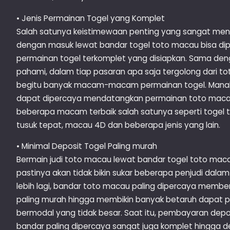
• Jenis Permainan Togel yang Komplet
Salah satunya keistimewaan penting yang sangat men
dengan masuk lewat bandar togel toto macau bisa di
permainan togel terkomplet yang disiapkan. Sama de
pahami, dalam tiap pasaran apa saja tergolong dari 
begitu banyak macam-macam permainan togel. Manal
dapat dipercaya mendatangkan permainan toto macau
beberapa macam terbaik salah satunya seperti togel t
tusuk tepat, macau 4D dan beberapa jenis yang lain.
• Minimal Deposit Togel Paling murah
Bermain judi toto macau lewat bandar togel toto mac
pastinya akan tidak bikin sukar beberapa penjudi dala
lebih lagi, bandar toto macau paling dipercaya member
paling murah hingga membikin banyak betaruh dapat p
bermodal yang tidak besar. Saat itu, pembayaran depos
bandar paling dipercaya sangat juga komplet hingga 