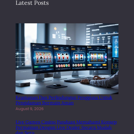
Latest Posts
Judi Online Panduan Memahami Aspek
Keamanan Dan Perlindungan Pengguna Untuk
Pengalaman Bermain Aman
August 9, 2026
Live Games Casino Panduan Memahami Konsep
Permainan Dengan Live Dealer Secara Mudah
dan Seru