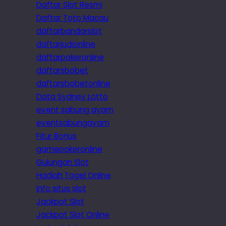
Daftar Slot Resmi
Daftar Toto Macau
daftarbandarslot
daftarjudionline
daftarpokeronline
daftarsbobet
daftarsbobetonline
Data Sydney Lotto
event sabung ayam
eventsabungayam
Fitur Bonus
gamepokeronline
Gulungan Slot
Hadiah Togel Online
info situs slot
Jackpot Slot
Jackpot Slot Online