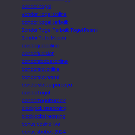
bandar togel
Bandar Togel Online
bandar togel terbaik
Bandar Togel Terbaik Togel Resmi
Bandar Toto Macau
bandarjudionline
bandarjudislot
bandarsbobetonline
bandarslotonline
bandarslotresmi
bandarslotterpercaya
bandartogel
bandartogelterbaik
blackjack streaming
blackjackstreaming
bonus casino live
bonus sbobet 2024