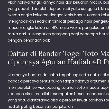
Akan halnya fungsi lainnya hasil dari keluaran macau 
yang dapat diperoleh tiap penjudi yaitu sanggup bikin 
skema angka keluaran dengan lebih bagus. Karena kelu
menghadirkan secara informatif pelbagai hasil penge
macam angka keluaran 4D, masa waktu pengeluaran d
maka dari itu sangatlah gampang bagi beberapa be
dengan benar dan baik.
Daftar di Bandar Togel Toto M
dipercaya Agunan Hadiah 4D Pa
Utamanya buat anda coba tergabung serta daftar di 
dapat dipercaya tentu bukan tanpa adanya argumen. 
memperoleh service pasang taruhan toto macau, tiap-t
kedepan akan memiliki kesempatan besar mendapat s
yang satu diantaranya bisa diperoleh lewat taruhan t
hadiah paling besar sampai juta-an.