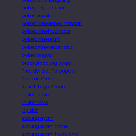
pokerjackpotbesar
pokerliveonline
pokeronlinedepositrendah
pokeronlineindonesia
pokeronlineresmi
pokeronlineterpercaya
pokeruangasli
prediksi sabung ayam
Provider Slot Terpopuler
Putaran Gratis
Result Togel Online
roulette live
roulettelive
rtp slot
sabung ayam
sabung ayam online
sabung ayam tradisional