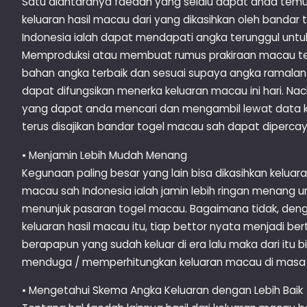
Satu diantaranya faedah yang selalu dapat anda te
keluaran hasil macau dari yang dikasihkan oleh bandar
Indonesia ialah dapat mendapati angka terunggul untu
Memproduksi atau membuat rumus prakiraan macau te
bahan angka terbaik dan sesuai supaya angka ramalan 
dapat difungsikan menerka keluaran macau ini hari. Nac
yang dapat anda mencari dan mengambil lewat data k
terus disajikan bandar togel macau sah dapat dipercay
• Menjamin Lebih Mudah Menang
Kegunaan paling besar yang lain bisa dikasihkan keluara
macau sah Indonesia ialah jamin lebih ringan menang 
menunjuk pasaran togel macau. Bagaimana tidak, de
keluaran hasil macau itu, tiap bettor nyata menjadi b
berapapun yang sudah keluar di era lalu maka dari itu 
menduga / memperhitungkan keluaran macau di masa
• Mengetahui Skema Angka Keluaran dengan Lebih Baik