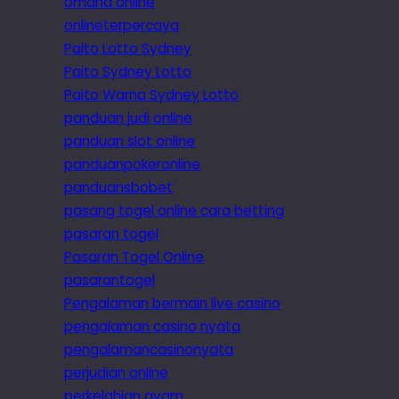
omaha online
onlineterpercaya
Paito Lotto Sydney
Paito Sydney Lotto
Paito Warna Sydney Lotto
panduan judi online
panduan slot online
panduanpokeronline
panduansbobet
pasang togel online cara betting
pasaran togel
Pasaran Togel Online
pasarantogel
Pengalaman bermain live casino
pengalaman casino nyata
pengalamancasinonyata
perjudian online
perkelahian ayam