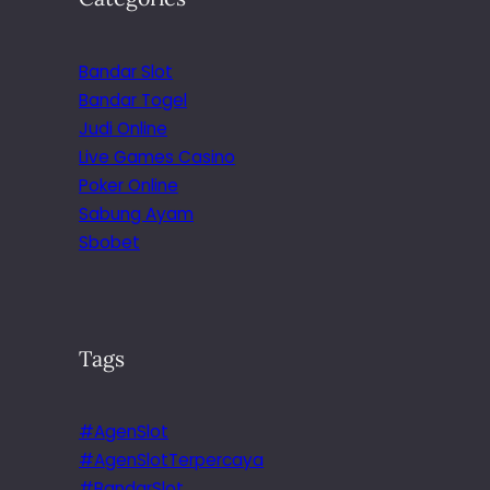
Bandar Slot
Bandar Togel
Judi Online
Live Games Casino
Poker Online
Sabung Ayam
Sbobet
Tags
#AgenSlot
#AgenSlotTerpercaya
#BandarSlot