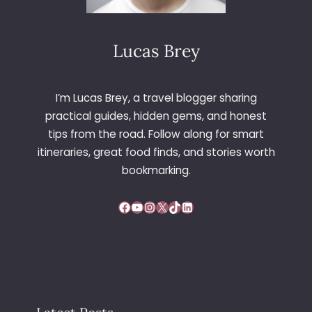
Lucas Brey
I’m Lucas Brey, a travel blogger sharing
practical guides, hidden gems, and honest
tips from the road. Follow along for smart
itineraries, great food finds, and stories worth
bookmarking.
Facebook
YouTube
Instagram
X
TikTok
LinkedIn