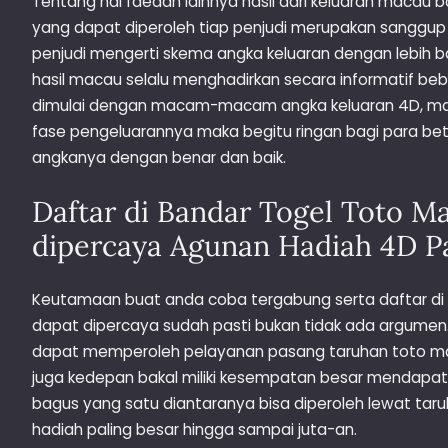
Tentang hal faedah lainnya hasil dari keluaran macau 
yang dapat diperoleh tiap penjudi merupakan sanggup
penjudi mengerti skema angka keluaran dengan lebih b
hasil macau selalu menghadirkan secara informatif be
dimulai dengan macam-macam angka keluaran 4D, ma
fase pengeluarannya maka begitu ringan bagi para 
angkanya dengan benar dan baik.
Daftar di Bandar Togel Toto M
dipercaya Agunan Hadiah 4D Pa
Keutamaan buat anda coba tergabung serta daftar di
dapat dipercaya sudah pasti bukan tidak ada argume
dapat memperoleh pelayanan pasang taruhan toto mac
juga kedepan bakal miliki kesempatan besar mendapa
bagus yang satu diantaranya bisa diperoleh lewat tar
hadiah paling besar hingga sampai juta-an.