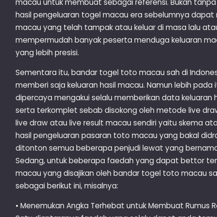
macau untuk membuat sebagai referensi. Bukan tanpa 
hasil pengeluaran togel macau era sebelumnya dapat
macau yang telah tampak atau keluar di masa lalu atau
mempermudah banyak peserta menduga keluaran maca
yang lebih presisi.
Sementara itu, bandar togel toto macau sah di Indon
memberi saja keluaran hasil macau. Namun lebih pada 
dipercaya mengakui selalu memberikan data keluaran h
serta terkomplet sebab disokong oleh metode live d
live draw atau live result macau sendiri yaitu skema at
hasil pengeluaran pasaran toto macau yang bakal didr
ditonton semua beberapa penjudi lewat yang bernama
Sedang, untuk beberapa faedah yang dapat bettor temu
macau yang disajikan oleh bandar togel toto macau sa
sebagai berikut ini, misalnya:
• Menemukan Angka Terhebat untuk Membuat Rumus 