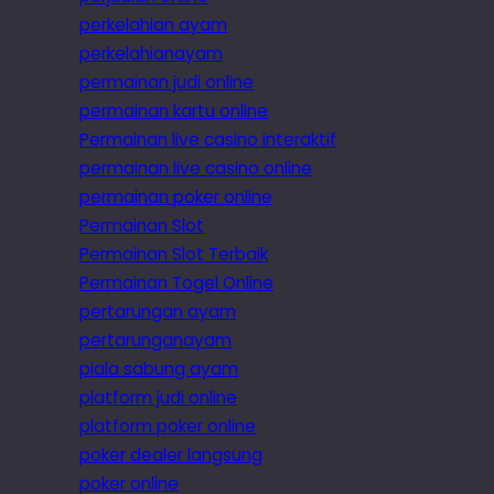
perkelahian ayam
perkelahianayam
permainan judi online
permainan kartu online
Permainan live casino interaktif
permainan live casino online
permainan poker online
Permainan Slot
Permainan Slot Terbaik
Permainan Togel Online
pertarungan ayam
pertarunganayam
piala sabung ayam
platform judi online
platform poker online
poker dealer langsung
poker online