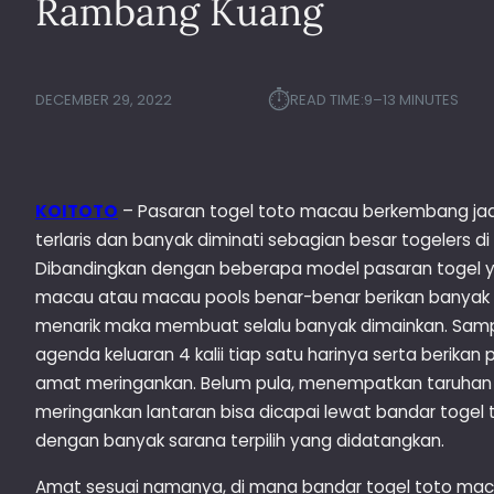
Rambang Kuang
⏱︎
DECEMBER 29, 2022
READ TIME:
9–13 MINUTES
KOITOTO
– Pasaran togel toto macau berkembang jad
terlaris dan banyak diminati sebagian besar togelers di 
Dibandingkan dengan beberapa model pasaran togel ya
macau atau macau pools benar-benar berikan banyak k
menarik maka membuat selalu banyak dimainkan. Sampai,
agenda keluaran 4 kalii tiap satu harinya serta berik
amat meringankan. Belum pula, menempatkan taruhan t
meringankan lantaran bisa dicapai lewat bandar togel 
dengan banyak sarana terpilih yang didatangkan.
Amat sesuai namanya, di mana bandar togel toto ma