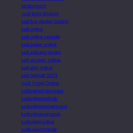
jackpotslot
Judi Bola Sbobet
judi live dealer casino
judi online
judi online terbaik
judi poker online
judi sabung ayam
judi sbobet online
judi slot online
judi terbaik 2023
Judi Togel Online
judionlineindonesia
judionlineterbaik
judionlineterpercaya
judionlineuangasli
judipokeronline
judipokerterbaik