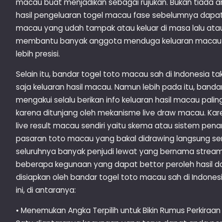
macau buat menjadikan sebagai rujukan. Bukan tiada 
hasil pengeluaran togel macau fase sebelumnya dapa
macau yang udah tampak atau keluar di masa lalu ata
membantu banyak anggota menduga keluaran macau in
lebih presisi.
Selain itu, bandar togel toto macau sah di Indonesia 
saja keluaran hasil macau. Namun lebih pada itu, band
mengakui selalu berikan info keluaran hasil macau pali
karena ditunjang oleh mekanisme live draw macau. Ka
live result macau sendiri yaitu skema atau sistem pena
pasaran toto macau yang bakal didrawing langsung se
seluruhnya banyak penjudi lewat yang bernama stream
beberapa kegunaan yang dapat bettor peroleh hasil d
disiapkan oleh bandar togel toto macau sah di Indonesi
ini, di antaranya:
• Menemukan Angka Terpilih untuk Bikin Rumus Perkiraan