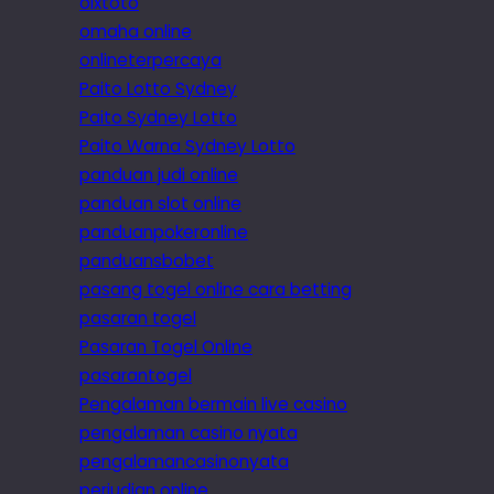
olxtoto
omaha online
onlineterpercaya
Paito Lotto Sydney
Paito Sydney Lotto
Paito Warna Sydney Lotto
panduan judi online
panduan slot online
panduanpokeronline
panduansbobet
pasang togel online cara betting
pasaran togel
Pasaran Togel Online
pasarantogel
Pengalaman bermain live casino
pengalaman casino nyata
pengalamancasinonyata
perjudian online