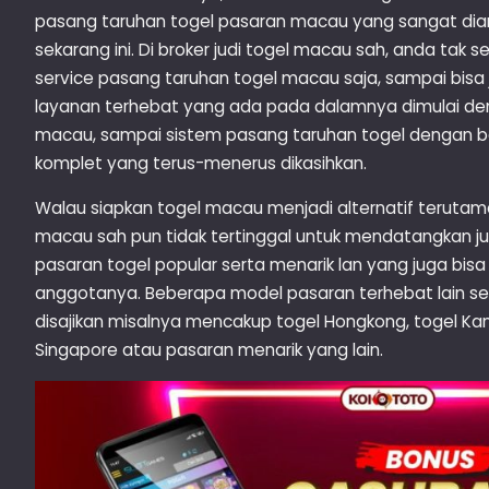
pasang taruhan togel pasaran macau yang sangat dianj
sekarang ini. Di broker judi togel macau sah, anda ta
service pasang taruhan togel macau saja, sampai bisa
layanan terhebat yang ada pada dalamnya dimulai deng
macau, sampai sistem pasang taruhan togel dengan b
komplet yang terus-menerus dikasihkan.
Walau siapkan togel macau menjadi alternatif terutam
macau sah pun tidak tertinggal untuk mendatangkan j
pasaran togel popular serta menarik lan yang juga bisa 
anggotanya. Beberapa model pasaran terhebat lain s
disajikan misalnya mencakup togel Hongkong, togel Ka
Singapore atau pasaran menarik yang lain.