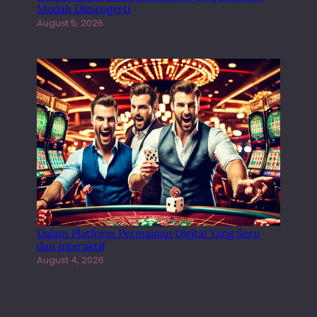
Mudah Dimengerti
August 5, 2026
Live Games Casino Mengenal Teknologi Modern
Dalam Platform Permainan Digital Yang Seru
dan Interaktif
August 4, 2026