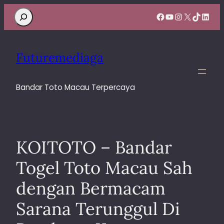
Search
Facebook
YouTube
Instagram
X
TikTok
Linke
Futuremediaga
Bandar Toto Macau Terpercaya
KOITOTO – Bandar
Togel Toto Macau Sah
dengan Bermacam
Sarana Terunggul Di