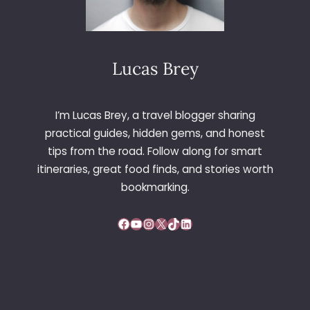
Lucas Brey
I’m Lucas Brey, a travel blogger sharing
practical guides, hidden gems, and honest
tips from the road. Follow along for smart
itineraries, great food finds, and stories worth
bookmarking.
Facebook
YouTube
Instagram
X
TikTok
LinkedIn