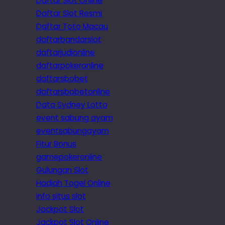
Daftar Slot Online
Daftar Slot Resmi
Daftar Toto Macau
daftarbandarslot
daftarjudionline
daftarpokeronline
daftarsbobet
daftarsbobetonline
Data Sydney Lotto
event sabung ayam
eventsabungayam
Fitur Bonus
gamepokeronline
Gulungan Slot
Hadiah Togel Online
info situs slot
Jackpot Slot
Jackpot Slot Online