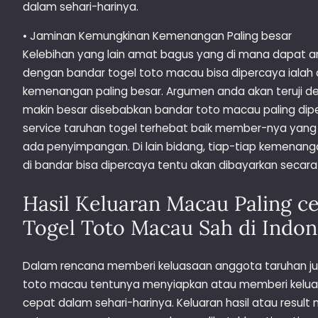
dalam sehari-harinya.
• Jaminan Kemungkinan Kemenangan Paling besar
Kelebihan yang lain amat bagus yang di mana dapat a
dengan bandar togel toto macau bisa dipercaya iala
kemenangan paling besar. Argumen anda akan teruji
makin besar disebabkan bandar toto macau paling dipe
service taruhan togel terhebat baik member-nya yang p
ada penyimpangan. Di lain bidang, tiap-tiap kemena
di bandar bisa dipercaya tentu akan dibayarkan secara 
Hasil Keluaran Macau Paling c
Togel Toto Macau Sah di Indon
Dalam rencana memberi keluasaan anggota taruhan jud
toto macau tentunya menyiapkan atau memberi keluara
cepat dalam sehari-harinya. Keluaran hasil atau result 