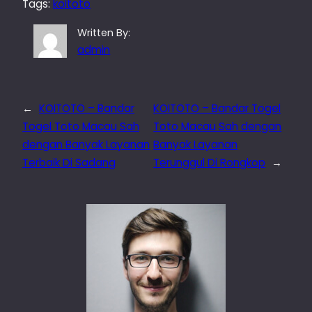
Tags:
koitoto
Written By:
admin
←
KOITOTO – Bandar
KOITOTO – Bandar Togel
Togel Toto Macau Sah
Toto Macau Sah dengan
dengan Banyak Layanan
Banyak Layanan
Terbaik Di Sadang
Terunggul Di Rongkop
→