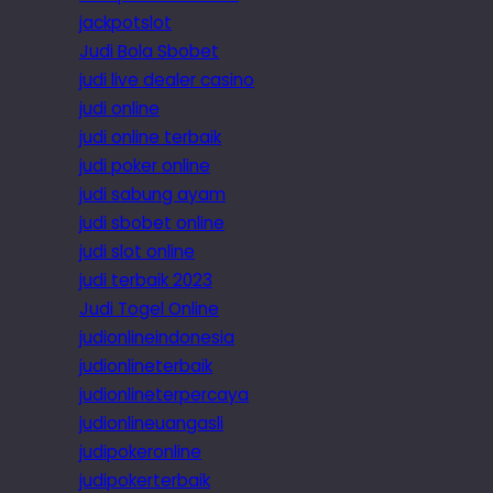
jackpotslot
Judi Bola Sbobet
judi live dealer casino
judi online
judi online terbaik
judi poker online
judi sabung ayam
judi sbobet online
judi slot online
judi terbaik 2023
Judi Togel Online
judionlineindonesia
judionlineterbaik
judionlineterpercaya
judionlineuangasli
judipokeronline
judipokerterbaik