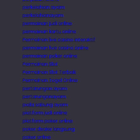
perkelahian ayam
perkelahianayam
permainan judi online
permainan kartu online
Permainan live casino interaktif
permainan live casino online
permainan poker online
Permainan Slot
Permainan Slot Terbaik
Permainan Togel Online
pertarungan ayam
pertarunganayam
piala sabung ayam
platform judi online
platform poker online
poker dealer langsung
poker online