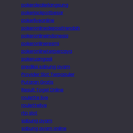
pokerdealerlangsung
pokerjackpotbesar
pokerliveonline
pokeronlinedepositrendah
pokeronlineindonesia
pokeronlineresmi
pokeronlineterpercaya
pokeruangasli
prediksi sabung ayam
Provider Slot Terpopuler
Putaran Gratis
Result Togel Online
roulette live
roulettelive
rtp slot
sabung ayam
sabung ayam online