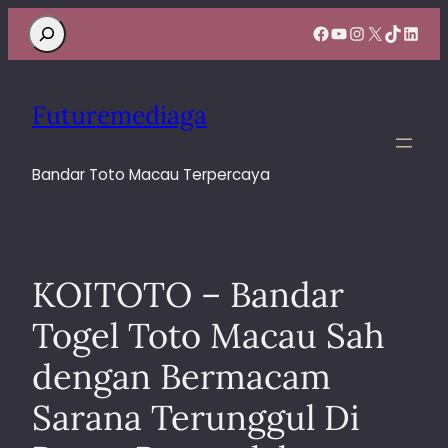
Search
Facebook
YouTube
Instagram
X
TikTok
Linke
Futuremediaga
Bandar Toto Macau Terpercaya
KOITOTO – Bandar
Togel Toto Macau Sah
dengan Bermacam
Sarana Terunggul Di