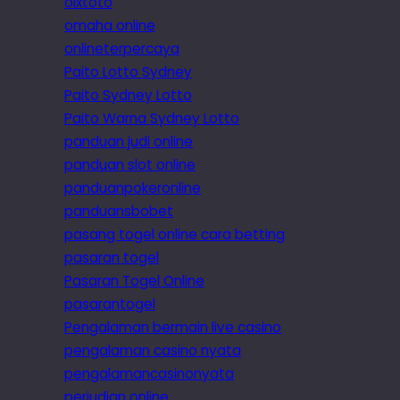
olxtoto
omaha online
onlineterpercaya
Paito Lotto Sydney
Paito Sydney Lotto
Paito Warna Sydney Lotto
panduan judi online
panduan slot online
panduanpokeronline
panduansbobet
pasang togel online cara betting
pasaran togel
Pasaran Togel Online
pasarantogel
Pengalaman bermain live casino
pengalaman casino nyata
pengalamancasinonyata
perjudian online