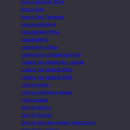
bonus sbobet 2024
Bonus Slot
Bonus Slot Terbesar
bonuscasinolive
bonuspokeronline
cara betting
casino live online
casino live streaming online
Casino live streaming terbaik
Casino live terbaik 2024
Casino live terbaik 2026
casino online
casino online live dealer
casinoonline
daftar olxtoto
Daftar Sbobet
Daftar situs live casino terpercaya