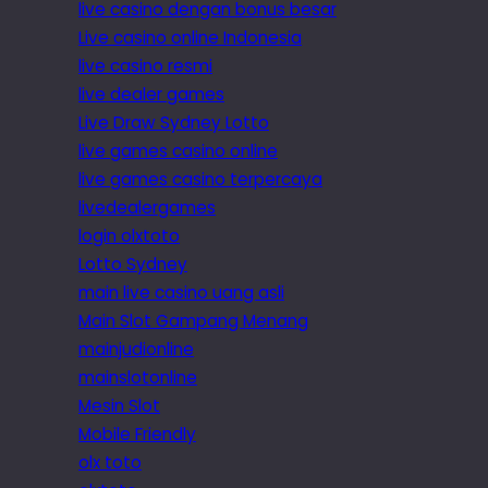
live casino dengan bonus besar
Live casino online Indonesia
live casino resmi
live dealer games
Live Draw Sydney Lotto
live games casino online
live games casino terpercaya
livedealergames
login olxtoto
Lotto Sydney
main live casino uang asli
Main Slot Gampang Menang
mainjudionline
mainslotonline
Mesin Slot
Mobile Friendly
olx toto