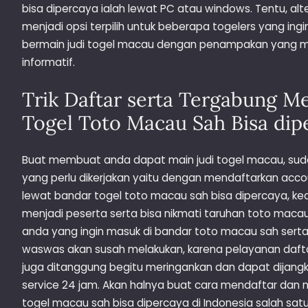
bisa dipercaya ialah lewat PC atau windows. Tentu, alte
menjadi opsi terpilih untuk beberapa togelers yang i
bermain judi togel macau dengan penampakan yang ma
informatif.
Trik Daftar serta Tergabung Me
Togel Toto Macau Sah Bisa dip
Buat membuat anda dapat main judi togel macau, suda
yang perlu dikerjakan yaitu dengan mendaftarkan accoun
lewat bandar togel toto macau sah bisa dipercaya, 
menjadi peserta serta bisa nikmati taruhan toto macau
anda yang ingin masuk di bandar toto macau sah serta
waswas akan susah melakukan, karena pelayanan daft
juga ditanggung begitu meringankan dan dapat dijang
service 24 jam. Akan halnya buat cara mendaftar dan 
togel macau sah bisa dipercaya di Indonesia salah sat