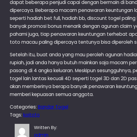
dapat beberapa penjudi capai dengan bermain di band
dipercaya. Beberapa macam penawaran keuntungan lain
seperti hadiah bet full, hadiah bb, discount togel palin
banyak promosi bonus menarik dengan agunan claim yan
pahami juga, tiap penawaran keuntungan terhebat apa
toto macau paling dipercaya tentunya bisa diperoleh
Setelah itu, buat anda yang mau peroleh agunan hadia
rupiah, jadi anda hanya butuh mainkan saja macam pe
pasang di 4 angka keluaran. Meskipun sesungguhnya, 
togel lain lantas kecuali 4D seperti togel 3D dan 2D pas
akan memberinya berapa banyak penawaran keuntungan
memberi kepuasan semua anggota.
Categories:
Bandar Togel
Tags:
koitoto
Written By:
admin