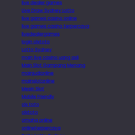
live dealer games
Live Draw Sydney Lotto
live games casino online
live games casino terpercaya
livedealergames
login olxtoto
Lotto Sydney
main live casino uang asli
Main Slot Gampang Menang
mainjudionline
mainslotonline
Mesin Slot
Mobile Friendly
olx toto
olxtoto
omaha online
onlineterpercaya