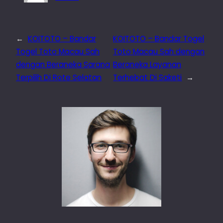
←
KOITOTO – Bandar
KOITOTO – Bandar Togel
Togel Toto Macau Sah
Toto Macau Sah dengan
dengan Beraneka Sarana
Beraneka Layanan
Terpilih Di Rote Selatan
Terhebat Di Saketi
→