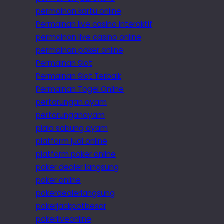
permainan kartu online
Permainan live casino interaktif
permainan live casino online
permainan poker online
Permainan Slot
Permainan Slot Terbaik
Permainan Togel Online
pertarungan ayam
pertarunganayam
piala sabung ayam
platform judi online
platform poker online
poker dealer langsung
poker online
pokerdealerlangsung
pokerjackpotbesar
pokerliveonline