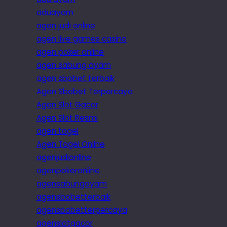
aduayam
agen judi online
agen live games casino
agen poker online
agen sabung ayam
agen sbobet terbaik
Agen Sbobet Terpercaya
Agen Slot Gacor
Agen Slot Resmi
agen togel
Agen Togel Online
agenjudionline
agenpokeronline
agensabungayam
agensbobetterbaik
agensbobetterpercaya
agenslotgacor