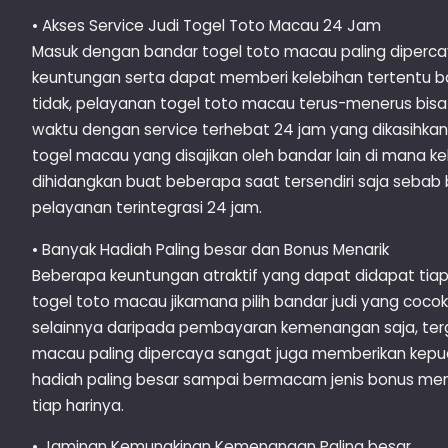
• Akses Service Judi Togel Toto Macau 24 Jam
Masuk dengan bandar togel toto macau paling diperca
keuntungan serta dapat memberi kelebihan tertentu b
tidak, pelayanan togel toto macau terus-menerus bisa d
waktu dengan service terhebat 24 jam yang dikasihka
togel macau yang disajikan oleh bandar lain di mana 
dihidangkan buat beberapa saat tersendiri saja seba
pelayanan terintegrasi 24 jam.
• Banyak Hadiah Paling besar dan Bonus Menarik
Beberapa keuntungan atraktif yang dapat didapat tiap-
togel toto macau jikamana pilih bandar judi yang cocok
selainnya daripada pembayaran kemenangan saja, te
macau paling dipercaya sangat juga memberikan kepu
hadiah paling besar sampai bermacam jenis bonus me
tiap harinya.
• Jaminan Kemungkinan Kemenangan Paling besar