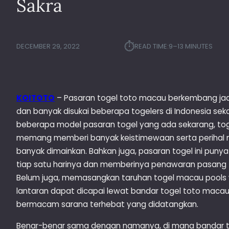
Sakra
⏱︎
DECEMBER 29, 2022
READ TIME:
9–13 MINUTES
KOITOTO
– Pasaran togel toto macau berkembang jadi
dan banyak disukai beberapa togelers di Indonesia se
beberapa model pasaran togel yang ada sekarang, to
memang memberi banyak keistimewaan serta perihal
banyak dimainkan. Bahkan juga, pasaran togel ini punya 
tiap satu harinya dan memberinya penawaran pasang 
Belum juga, memasangkan taruhan togel macau pools 
lantaran dapat dicapai lewat bandar togel toto macau 
bermacam sarana terhebat yang didatangkan.
Benar-benar sama dengan namanya, di mana bandar t