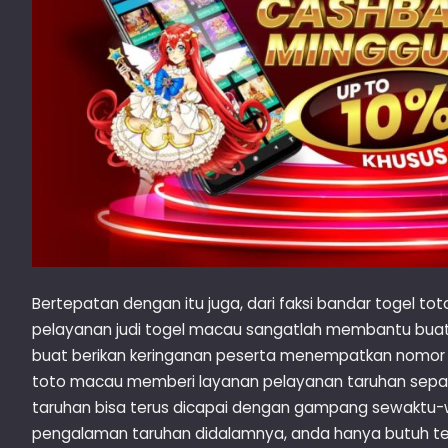
Bertepatan dengan itu juga, dari faksi bandar togel to
pelayanan judi togel macau sangatlah membantu buat 
buat berikan keringanan peserta menempatkan nomor to
toto macau memberi layanan pelayanan taruhan sepa
taruhan bisa terus dicapai dengan gampang sewaktu-
pengalaman taruhan didalamnya, anda hanya butuh ter