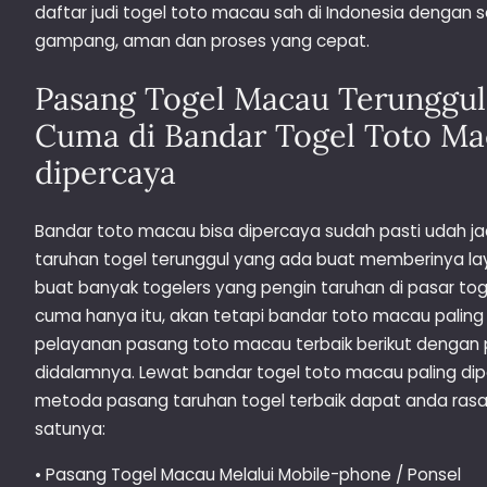
daftar judi togel toto macau sah di Indonesia dengan se
gampang, aman dan proses yang cepat.
Pasang Togel Macau Terunggul
Cuma di Bandar Togel Toto Ma
dipercaya
Bandar toto macau bisa dipercaya sudah pasti udah j
taruhan togel terunggul yang ada buat memberinya l
buat banyak togelers yang pengin taruhan di pasar togel
cuma hanya itu, akan tetapi bandar toto macau palin
pelayanan pasang toto macau terbaik berikut dengan 
didalamnya. Lewat bandar togel toto macau paling dip
metoda pasang taruhan togel terbaik dapat anda ras
satunya:
• Pasang Togel Macau Melalui Mobile-phone / Ponsel