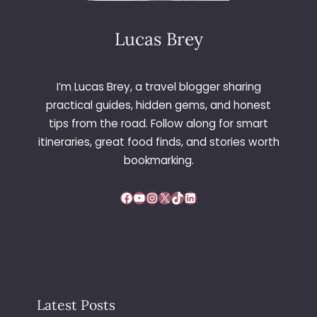
Lucas Brey
I’m Lucas Brey, a travel blogger sharing
practical guides, hidden gems, and honest
tips from the road. Follow along for smart
itineraries, great food finds, and stories worth
bookmarking.
Facebook
YouTube
Instagram
X
TikTok
LinkedIn
Latest Posts