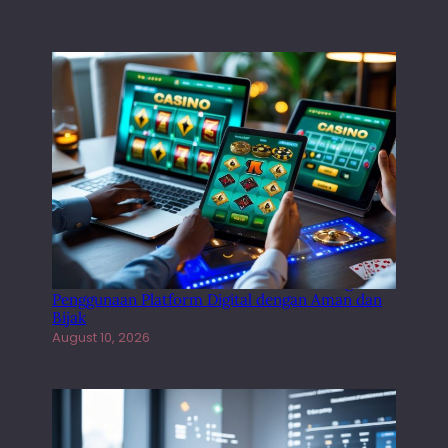
Judi Online Memahami Risiko Dan Tantangan
Penggunaan Platform Digital dengan Aman dan
Bijak
August 10, 2026