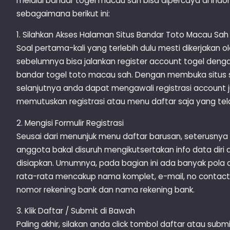
melalui bandar togel macau sah bisa dipercaya di Indon
sebagaimana berikut ini:
1. Silahkan Akses Halaman Situs Bandar Toto Macau Sah 
Soal pertama-kali yang terlebih dulu mesti dikerjakan o
sebelumnya bisa jalankan register account togel den
bandar togel toto macau sah. Dengan membuka situs s
selanjutnya anda dapat mengawali registrasi account 
memutuskan registrasi atau menu daftar saja yang tela
2. Mengisi Formulir Registrasi
Seusai dari menunjuk menu daftar barusan, seterusnya
anggota bakal disuruh mengikutsertakan info data diri a
disiapkan. Umumnya, pada bagian ini ada banyak pola da
rata-rata mencakup nama komplet, e-mail, no contact
nomor rekening bank dan nama rekening bank.
3. Klik Daftar / Submit di Bawah
Paling akhir, silakan anda click tombol daftar atau submi