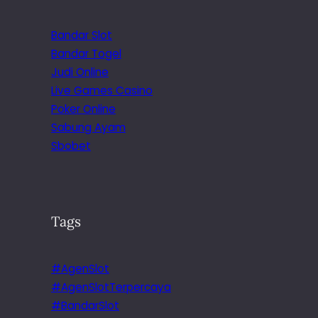
Bandar Slot
Bandar Togel
Judi Online
Live Games Casino
Poker Online
Sabung Ayam
Sbobet
Tags
#AgenSlot
#AgenSlotTerpercaya
#BandarSlot