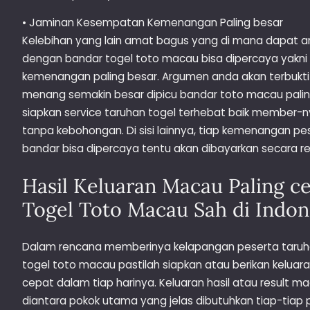
• Jaminan Kesempatan Kemenangan Paling besar
Kelebihan yang lain amat bagus yang di mana dapat an
dengan bandar togel toto macau bisa dipercaya yakn
kemenangan paling besar. Argumen anda akan terbukt
menang semakin besar dipicu bandar toto macau pali
siapkan service taruhan togel terhebat baik member-ny
tanpa kebohongan. Di sisi lainnya, tiap kemenangan p
bandar bisa dipercaya tentu akan dibayarkan secara rea
Hasil Keluaran Macau Paling c
Togel Toto Macau Sah di Indon
Dalam rencana memberinya kelapangan peserta taruha
togel toto macau pastilah siapkan atau berikan keluara
cepat dalam tiap harinya. Keluaran hasil atau result ma
diantara pokok utama yang jelas dibutuhkan tiap-tiap p