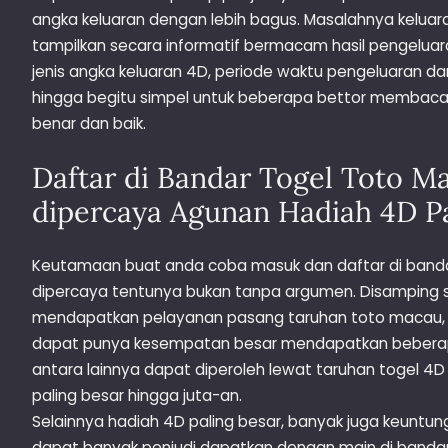
angka keluaran dengan lebih bagus. Masalahnya keluar
tampilkan secara informatif bermacam hasil pengelua
jenis angka keluaran 4D, periode waktu pengeluaran 
hingga begitu simpel untuk beberapa bettor membac
benar dan baik.
Daftar di Bandar Togel Toto M
dipercaya Agunan Hadiah 4D Pa
Keutamaan buat anda coba masuk dan daftar di banda
dipercaya tentunya bukan tanpa argumen. Disampin
mendapatkan pelayanan pasang taruhan toto macau, ti
dapat punya kesempatan besar mendapatkan bebera
antara lainnya dapat diperoleh lewat taruhan togel 4
paling besar hingga juta-an.
Selainnya hadiah 4D paling besar, banyak juga keuntu
dapat banyak penjudi dapatkan dengan main di banda