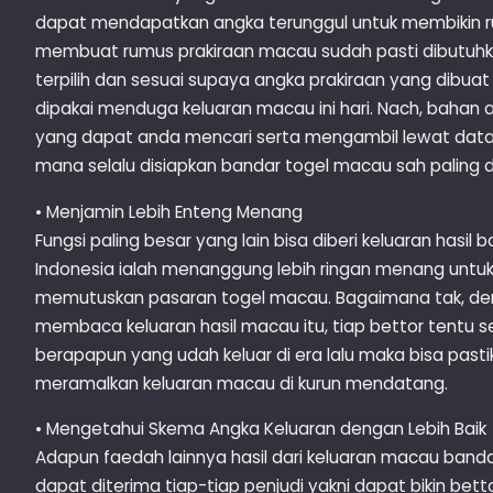
dapat mendapatkan angka terunggul untuk membikin 
membuat rumus prakiraan macau sudah pasti dibutuh
terpilih dan sesuai supaya angka prakiraan yang dibuat 
dipakai menduga keluaran macau ini hari. Nach, bahan 
yang dapat anda mencari serta mengambil lewat data 
mana selalu disiapkan bandar togel macau sah paling d
• Menjamin Lebih Enteng Menang
Fungsi paling besar yang lain bisa diberi keluaran hasi
Indonesia ialah menanggung lebih ringan menang untuk
memutuskan pasaran togel macau. Bagaimana tak, de
membaca keluaran hasil macau itu, tiap bettor tentu s
berapapun yang udah keluar di era lalu maka bisa past
meramalkan keluaran macau di kurun mendatang.
• Mengetahui Skema Angka Keluaran dengan Lebih Baik
Adapun faedah lainnya hasil dari keluaran macau band
dapat diterima tiap-tiap penjudi yakni dapat bikin bet