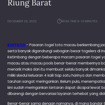
Riung Barat
⏱︎
DECEMBER 29, 2022
READ TIME:
9–13 MINUTES
KOITOTO
– Pasaran togel toto macau berkembang jadi 
serta banyak digandrungi sebagian besar togelers di Ind
Ketimbang dengan beberapa macam pasaran togel yan
macau atau macau pools benar-benar memberinya ban
menarik maka dari itu membuat selalu banyak dimainkan
miliki skedul keluaran 4 kalii tiap satu harinya dan m
taruhan sangat meringankan. Belum pula, menempatka
kini sudah meringankan lantaran dapat dicapai lewat 
dibarengi dengan bervariasi layanan terhebat yang di
Benar-benar sama dengan namanya, di mana bandar t