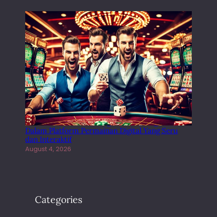
Live Games Casino Mengenal Teknologi Modern
Dalam Platform Permainan Digital Yang Seru
dan Interaktif
August 4, 2026
Categories