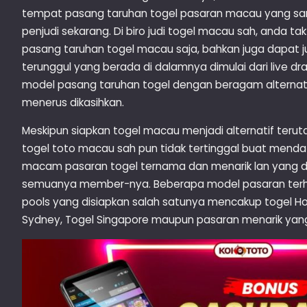
tempat pasang taruhan togel pasaran macau yang san
penjudi sekarang. Di biro judi togel macau sah, anda t
pasang taruhan togel macau saja, bahkan juga dapat 
terunggul yang berada di dalamnya dimulai dari live d
model pasang taruhan togel dengan beragam alternati
menerus dikasihkan.
Meskipun siapkan togel macau menjadi alternatif teru
togel toto macau sah pun tidak tertinggal buat mend
macam pasaran togel ternama dan menarik lan yang da
semuanya member-nya. Beberapa model pasaran terh
pools yang disiapkan salah satunya mencakup togel Ho
Sydney, Togel Singapore maupun pasaran menarik yang 