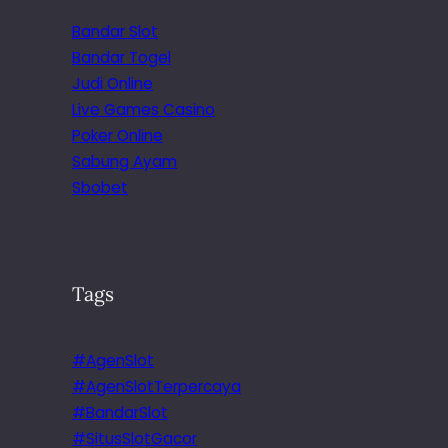
Bandar Slot
Bandar Togel
Judi Online
Live Games Casino
Poker Online
Sabung Ayam
Sbobet
Tags
#AgenSlot
#AgenSlotTerpercaya
#BandarSlot
#SitusSlotGacor