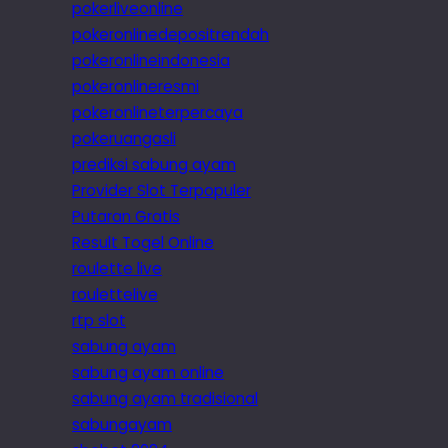
pokerliveonline
pokeronlinedepositrendah
pokeronlineindonesia
pokeronlineresmi
pokeronlineterpercaya
pokeruangasli
prediksi sabung ayam
Provider Slot Terpopuler
Putaran Gratis
Result Togel Online
roulette live
roulettelive
rtp slot
sabung ayam
sabung ayam online
sabung ayam tradisional
sabungayam