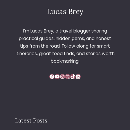
Lucas Brey
I’m Lucas Brey, a travel blogger sharing
practical guides, hidden gems, and honest
tips from the road. Follow along for smart
itineraries, great food finds, and stories worth
bookmarking.
Facebook
YouTube
Instagram
X
TikTok
LinkedIn
Latest Posts