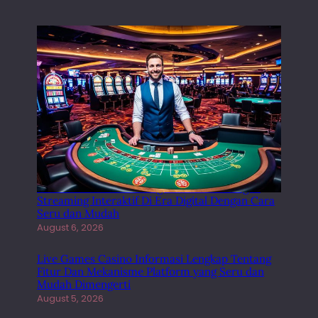
Live Games Casino Mengenal Perkembangan
Streaming Interaktif Di Era Digital Dengan Cara
Seru dan Mudah
August 6, 2026
Live Games Casino Informasi Lengkap Tentang
Fitur Dan Mekanisme Platform yang Seru dan
Mudah Dimengerti
August 5, 2026