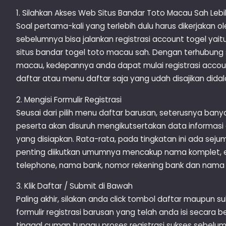
1. Silahkan Akses Web Situs Bandar Toto Macau Sah Lebi
Soal pertama-kali yang terlebih dulu harus dikerjakan ol
sebelumnya bisa jalankan registrasi account togel ya
situs bandar togel toto macau sah. Dengan terhubung s
macau, kedepannya anda dapat mulai registrasi accou
daftar atau menu daftar saja yang udah disajikan dida
2. Mengisi Formulir Registrasi
Seusai dari pilih menu daftar barusan, seterusnya bany
peserta akan disuruh mengikutsertakan data informasi di
yang disiapkan. Rata-rata, pada tingkatan ini ada sejum
penting diikutkan umumnya mencakup nama komplet, e
telephone, nama bank, nomor rekening bank dan nama 
3. Klik Daftar / Submit di Bawah
Paling akhir, silakan anda click tombol daftar maupun 
formulir registrasi barusan yang telah anda isi secara 
tinggal cuman tunggu proses registrasi sukses sebelu