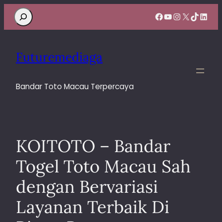
Search
Facebook
YouTube
Instagram
X
TikTok
Linke
Futuremediaga
Bandar Toto Macau Terpercaya
KOITOTO – Bandar
Togel Toto Macau Sah
dengan Bervariasi
Layanan Terbaik Di