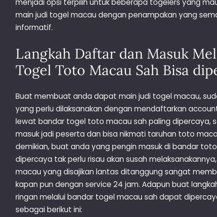
menjadi opsi terpilih untuk beberapa togelers yang 
main judi togel macau dengan penampakan yang semak
informatif.
Langkah Daftar dan Masuk Mel
Togel Toto Macau Sah Bisa dip
Buat membuat anda dapat main judi togel macau, suda
yang perlu dilaksanakan dengan mendaftarkan account. 
lewat bandar togel toto macau sah paling dipercaya, 
masuk jadi peserta dan bisa nikmati taruhan toto mac
demikian, buat anda yang pengin masuk di bandar toto
dipercaya tak perlu risau akan susah melaksanakannya, 
macau yang disajikan lantas ditanggung sangat memb
kapan pun dengan service 24 jam. Adapun buat langka
ringan melalui bandar togel macau sah dapat dipercaya
sebagai berikut ini: