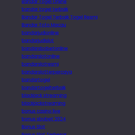
Bandar Togel Online
bandar togel terbaik
Bandar Togel Terbaik Togel Resmi
Bandar Toto Macau
bandarjudionline
bandarjudislot
bandarsbobetonline
bandarslotonline
bandarslotresmi
bandarslotterpercaya
bandartogel
bandartogelterbaik
blackjack streaming
blackjackstreaming
bonus casino live
bonus sbobet 2024
Bonus Slot
Bonus Slot Terbesar