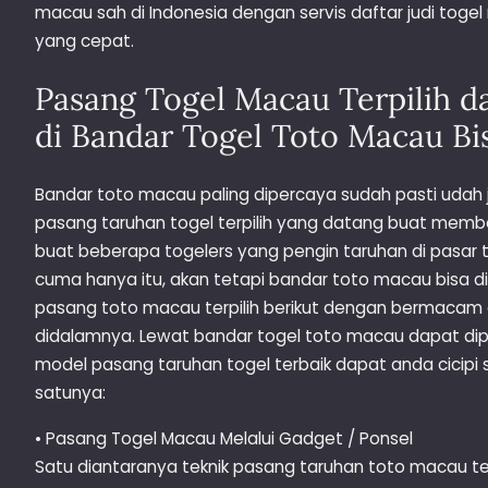
macau sah di Indonesia dengan servis daftar judi togel
yang cepat.
Pasang Togel Macau Terpilih 
di Bandar Togel Toto Macau Bi
Bandar toto macau paling dipercaya sudah pasti udah
pasang taruhan togel terpilih yang datang buat memb
buat beberapa togelers yang pengin taruhan di pasar to
cuma hanya itu, akan tetapi bandar toto macau bisa di
pasang toto macau terpilih berikut dengan bermacam 
didalamnya. Lewat bandar togel toto macau dapat dipe
model pasang taruhan togel terbaik dapat anda cicip
satunya:
• Pasang Togel Macau Melalui Gadget / Ponsel
Satu diantaranya teknik pasang taruhan toto macau 