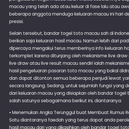
macau yang telah ada atau keluar di fase lalu atau a
beberapa anggota menduga keluaran macau ini hari d
presisi.
Selain tersebut, bandar togel toto macau sah di Indon
berikan saja keluaran hasil macau. Namun lebih dari pa
dipercaya mengakui terus memberinya info keluaran ha
terkomplet karena ditunjang oleh mekanisme live dra
live draw atau live result macau sendiri ialah mekanism
hasil pengeluaran pasaran toto macau yang bakal did
dan dapat ditonton semua beberapa penjudi lewat y
secara langsung. Sedang, untuk sejumlah fungsi yang d
dari keluaran macau yang disiapkan oleh bandar togel 
salah satunya sebagaimana berikut ini, diantaranya:
• Menemukan Angka Terunggul buat Membuat Rumus 
Satu diantaranya faedah yang terus dapat anda pero
hasil macau dari yang dikasihkan oleh bandar togel to