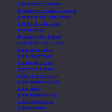
permainan kartu online
Permainan live casino interaktif
permainan live casino online
permainan poker online
Permainan Slot
Permainan Slot Terbaik
Permainan Togel Online
pertarungan ayam
pertarunganayam
piala sabung ayam
platform judi online
platform poker online
poker dealer langsung
poker online
pokerdealerlangsung
pokerjackpotbesar
pokerliveonline