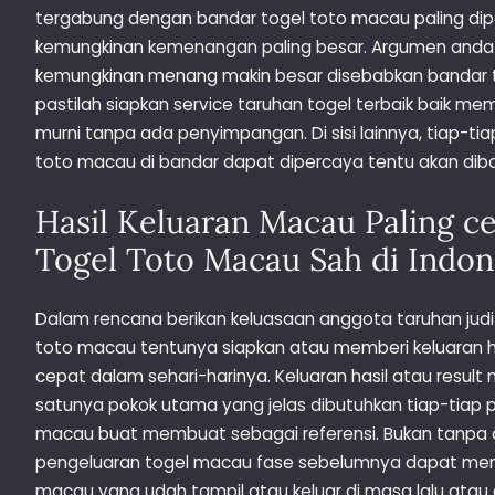
tergabung dengan bandar togel toto macau paling dip
kemungkinan kemenangan paling besar. Argumen anda 
kemungkinan menang makin besar disebabkan bandar 
pastilah siapkan service taruhan togel terbaik baik me
murni tanpa ada penyimpangan. Di sisi lainnya, tiap-
toto macau di bandar dapat dipercaya tentu akan diba
Hasil Keluaran Macau Paling c
Togel Toto Macau Sah di Indon
Dalam rencana berikan keluasaan anggota taruhan judi
toto macau tentunya siapkan atau memberi keluaran h
cepat dalam sehari-harinya. Keluaran hasil atau result 
satunya pokok utama yang jelas dibutuhkan tiap-tiap p
macau buat membuat sebagai referensi. Bukan tanpa a
pengeluaran togel macau fase sebelumnya dapat mem
macau yang udah tampil atau keluar di masa lalu atau 