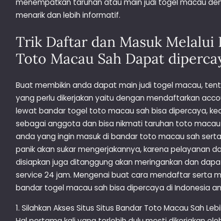
menempatkan taruhan atau main judi togel macau de
menarik dan lebih informatif.
Trik Daftar dan Masuk Melalui
Toto Macau Sah Dapat diperca
Buat membikin anda dapat main judi togel macau, tent
yang perlu dikerjakan yaitu dengan mendaftarkan accoun
lewat bandar togel toto macau sah bisa dipercaya, 
sebagai anggota dan bisa nikmati taruhan toto macau 
anda yang ingin masuk di bandar toto macau sah serta
panik akan sukar mengerjakannya, karena pelayanan d
disiapkan juga ditanggung akan meringankan dan dapa
service 24 jam. Mengenai buat cara mendaftar serta 
bandar togel macau sah bisa dipercaya di Indonesia anta
1. Silahkan Akses Situs Situs Bandar Toto Macau Sah Lebi
Hal pertama kali yang terlebih dulu mesti dikerjakan ole