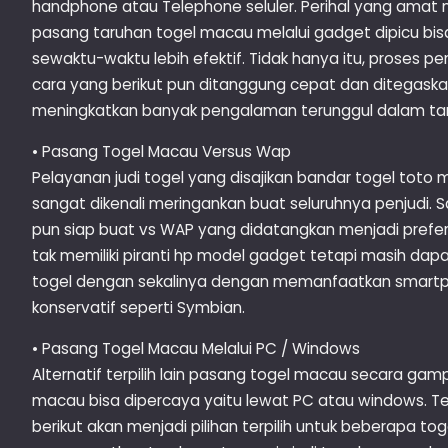
handphone atau Telephone seluler. Perihal yang amat 
pasang taruhan togel macau melalui gadget dipicu bi
sewaktu-waktu lebih efektif. Tidak hanya itu, proses
cara yang berikut pun ditanggung cepat dan ditegas
meningkatkan banyak pengalaman terunggul dalam tar
• Pasang Togel Macau Versus Wap
Pelayanan judi togel yang disajikan bandar togel tot
sangat dikenali meringankan buat seluruhnya penjudi.
pun siap buat vs WAP yang didatangkan menjadi prefe
tak memiliki piranti hp model gadget tetapi masih d
togel dengan sekalinya dengan memanfaatkan smart
konservatif seperti Symbian.
• Pasang Togel Macau Melalui PC / Windows
Alternatif terpilih lain pasang togel macau secara gam
macau bisa dipercaya yaitu lewat PC atau windows. Te
berikut akan menjadi pilihan terpilih untuk beberapa to