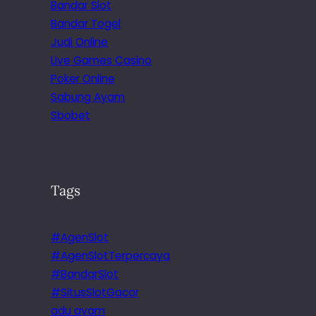
Bandar Slot
Bandar Togel
Judi Online
Live Games Casino
Poker Online
Sabung Ayam
Sbobet
Tags
#AgenSlot
#AgenSlotTerpercaya
#BandarSlot
#SitusSlotGacor
adu ayam