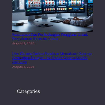
Judi Online Panduan Memahami Aspek
Keamanan Dan Perlindungan Pengguna Untuk
Pengalaman Bermain Aman
August 9, 2026
Live Games Casino Panduan Memahami Konsep
Permainan Dengan Live Dealer Secara Mudah
dan Seru
August 8, 2026
Categories