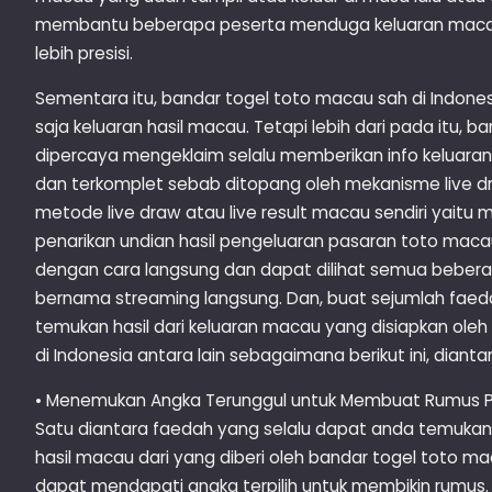
membantu beberapa peserta menduga keluaran macau 
lebih presisi.
Sementara itu, bandar togel toto macau sah di Indones
saja keluaran hasil macau. Tetapi lebih dari pada itu,
dipercaya mengeklaim selalu memberikan info keluaran
dan terkomplet sebab ditopang oleh mekanisme live 
metode live draw atau live result macau sendiri yait
penarikan undian hasil pengeluaran pasaran toto maca
dengan cara langsung dan dapat dilihat semua bebera
bernama streaming langsung. Dan, buat sejumlah faed
temukan hasil dari keluaran macau yang disiapkan ole
di Indonesia antara lain sebagaimana berikut ini, dianta
• Menemukan Angka Terunggul untuk Membuat Rumus P
Satu diantara faedah yang selalu dapat anda temukan
hasil macau dari yang diberi oleh bandar togel toto ma
dapat mendapati angka terpilih untuk membikin rumus. 