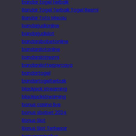
bandar togel terbaik
Bandar Togel Terbaik Togel Resmi
Bandar Toto Macau
bandarjudionline
bandarjudislot
bandarsbobetonline
bandarslotonline
bandarslotresmi
bandarslotterpercaya
bandartogel
bandartogelterbaik
blackjack streaming
blackjackstreaming
bonus casino live
bonus sbobet 2024
Bonus Slot
Bonus Slot Terbesar