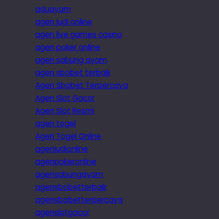
aduayam
agen judi online
agen live games casino
agen poker online
agen sabung ayam
agen sbobet terbaik
Agen Sbobet Terpercaya
Agen Slot Gacor
Agen Slot Resmi
agen togel
Agen Togel Online
agenjudionline
agenpokeronline
agensabungayam
agensbobetterbaik
agensbobetterpercaya
agenslotgacor