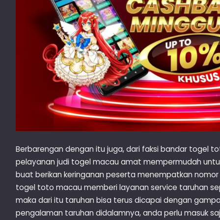
Berbarengan dengan itu juga, dari faksi bandar togel 
pelayanan judi togel macau amat mempermudah untuk 
buat berikan keringanan peserta menempatkan nomor t
togel toto macau memberi layanan service taruhan s
maka dari itu taruhan bisa terus dicapai dengan gamp
pengalaman taruhan didalamnya, anda perlu masuk saja 