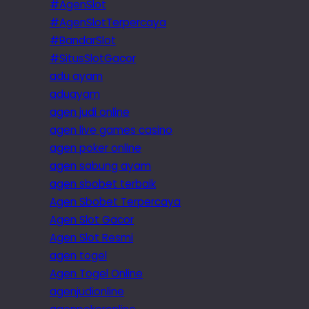
#AgenSlot
#AgenSlotTerpercaya
#BandarSlot
#SitusSlotGacor
adu ayam
aduayam
agen judi online
agen live games casino
agen poker online
agen sabung ayam
agen sbobet terbaik
Agen Sbobet Terpercaya
Agen Slot Gacor
Agen Slot Resmi
agen togel
Agen Togel Online
agenjudionline