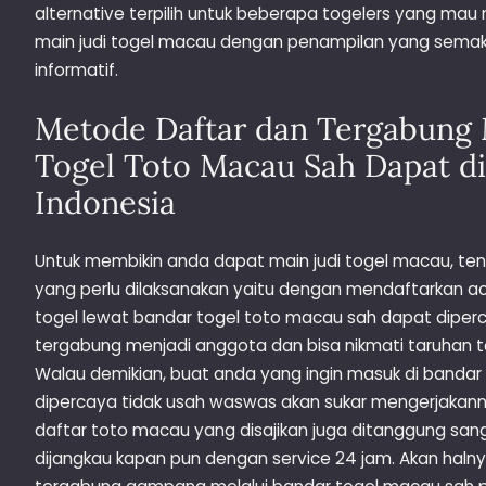
alternative terpilih untuk beberapa togelers yang m
main judi togel macau dengan penampilan yang semaki
informatif.
Metode Daftar dan Tergabung 
Togel Toto Macau Sah Dapat d
Indonesia
Untuk membikin anda dapat main judi togel macau, t
yang perlu dilaksanakan yaitu dengan mendaftarkan acco
togel lewat bandar togel toto macau sah dapat dipe
tergabung menjadi anggota dan bisa nikmati taruhan t
Walau demikian, buat anda yang ingin masuk di bandar
dipercaya tidak usah waswas akan sukar mengerjakann
daftar toto macau yang disajikan juga ditanggung sa
dijangkau kapan pun dengan service 24 jam. Akan haln