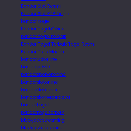
Bandar Slot Resmi
Bandar Slot RTP Tinggi
bandar togel
Bandar Togel Online
bandar togel terbaik
Bandar Togel Terbaik Togel Resmi
Bandar Toto Macau
bandarjudionline
bandarjudislot
bandarsbobetonline
bandarslotonline
bandarslotresmi
bandarslotterpercaya
bandartogel
bandartogelterbaik
blackjack streaming
blackjackstreaming