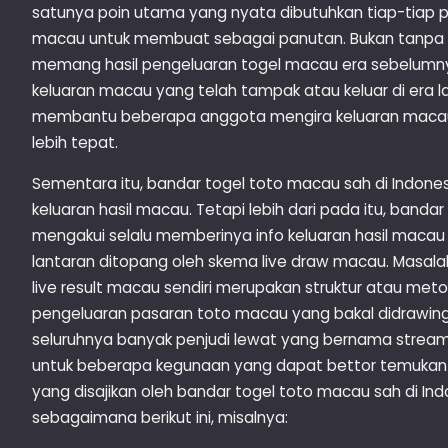
satunya poin utama yang nyata dibutuhkan tiap-tiap pe
macau untuk membuat sebagai panutan. Bukan tanpa
memang hasil pengeluaran togel macau era sebelum
keluaran macau yang telah tampak atau keluar di era l
membantu beberapa anggota mengira keluaran macau 
lebih tepat.
Sementara itu, bandar togel toto macau sah di Indonesi
keluaran hasil macau. Tetapi lebih dari pada itu, band
mengakui selalu memberinya info keluaran hasil macau
lantaran ditopang oleh skema live draw macau. Masala
live result macau sendiri merupakan struktur atau meto
pengeluaran pasaran toto macau yang bakal didrawing 
seluruhnya banyak penjudi lewat yang bernama stream
untuk beberapa kegunaan yang dapat bettor temukan h
yang disajikan oleh bandar togel toto macau sah di In
sebagaimana berikut ini, misalnya: