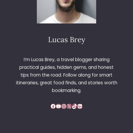
Lucas Brey
I’m Lucas Brey, a travel blogger sharing
practical guides, hidden gems, and honest
tips from the road. Follow along for smart
itineraries, great food finds, and stories worth
bookmarking.
Facebook
YouTube
Instagram
X
TikTok
LinkedIn