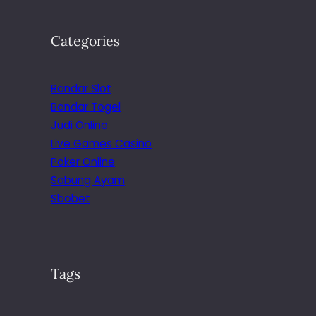
Categories
Bandar Slot
Bandar Togel
Judi Online
Live Games Casino
Poker Online
Sabung Ayam
Sbobet
Tags