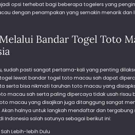
njadi opsi terhebat bagi beberapa togelers yang pengi
acau dengan penampakan yang semakin menarik dan l
Melalui Bandar Togel Toto 
sia
, sudah pasti sangat pertama-kali yang penting dilak
 togel lewat bandar togel toto macau sah dapat diperc
a serta bisa nikmati taruhan toto macau yang disiapk
to macau sah serta paling dipercaya tidak usah risau 
toto macau yang disajikan juga ditanggung sangat m
. Akan halnya untuk langkah mendaftar dan tergabung 
 Indonesia salah satunya sebagai berikut ini:
Sah Lebih-lebih Dulu