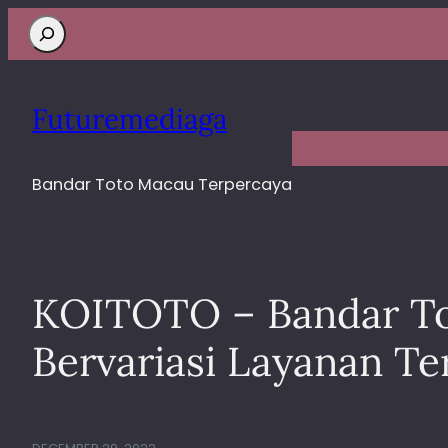
Search
Futuremediaga
Bandar Toto Macau Terpercaya
KOITOTO – Bandar To
Bervariasi Layanan Te