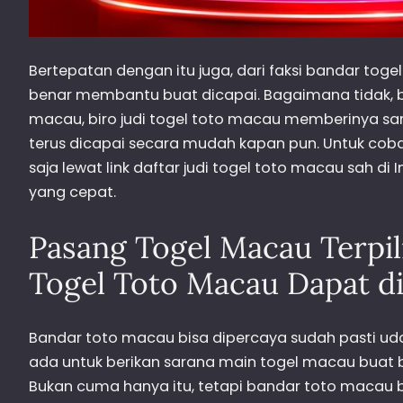
Bertepatan dengan itu juga, dari faksi bandar tog
benar membantu buat dicapai. Bagaimana tidak,
macau, biro judi togel toto macau memberinya sar
terus dicapai secara mudah kapan pun. Untuk co
saja lewat link daftar judi togel toto macau sah di
yang cepat.
Pasang Togel Macau Terpi
Togel Toto Macau Dapat d
Bandar toto macau bisa dipercaya sudah pasti uda
ada untuk berikan sarana main togel macau buat ban
Bukan cuma hanya itu, tetapi bandar toto macau 