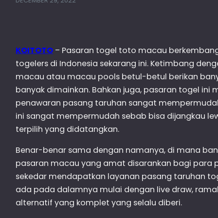
DECEMBER 29, 2022
KOITOTO
– Pasaran togel toto macau berkembang j
togelers di Indonesia sekarang ini. Ketimbang den
macau atau macau pools betul-betul berikan bany
banyak dimainkan. Bahkan juga, pasaran togel ini m
penawaran pasang taruhan sangat mempermudah. 
ini sangat mempermudah sebab bisa dijangkau le
terpilih yang didatangkan.
Benar-benar sama dengan namanya, di mana band
pasaran macau yang amat disarankan bagi para penj
sekedar mendapatkan layanan pasang taruhan toge
ada pada dalamnya mulai dengan live draw, ram
alternatif yang komplet yang selalu diberi.