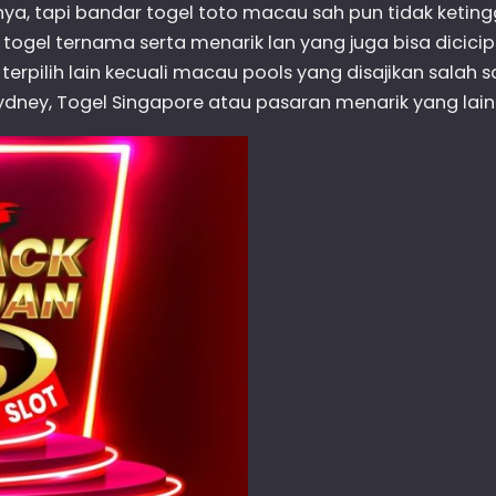
nya, tapi bandar togel toto macau sah pun tidak keting
gel ternama serta menarik lan yang juga bisa dicicip
rpilih lain kecuali macau pools yang disajikan salah 
dney, Togel Singapore atau pasaran menarik yang lain