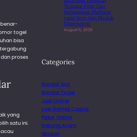
Informasi Lengkap
Tentang Fitur Dan
Mekanisme Platform
yang Seru dan Mudah
 benar-
Dimengerti
August 5, 2026
omor togel
ruhan bisa
 tergabung
n dan proses
Categories
dar
Bandar Slot
Bandar Togel
Judi Online
Live Games Casino
aik yang
Poker Online
ih satu ini.
Sabung Ayam
macau
Sbobet