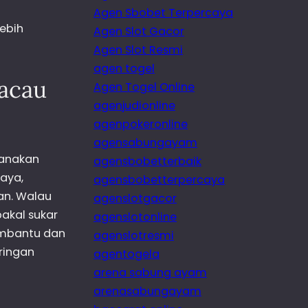
n
Agen Sbobet Terpercaya
ebih
Agen Slot Gacor
Agen Slot Resmi
agen togel
Macau
Agen Togel Online
agenjudionline
agenpokeronline
agensabungayam
sanakan
agensbobetterbaik
aya,
agensbobetterpercaya
an. Walau
agenslotgacor
bakal sukar
agenslotonline
embantu dan
agenslotresmi
ringan
agentogela
arena sabung ayam
arenasabungayam