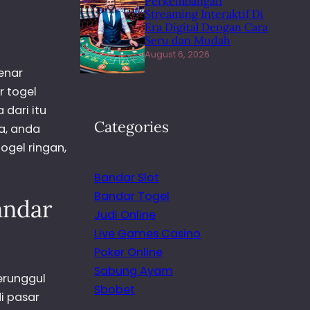
Perkembangan
Streaming Interaktif Di
Era Digital Dengan Cara
Seru dan Mudah
August 6, 2026
enar
 togel
dari itu
Categories
a, anda
ogel ringan,
Bandar Slot
Bandar Togel
andar
Judi Online
Live Games Casino
Poker Online
Sabung Ayam
erunggul
Sbobet
i pasar