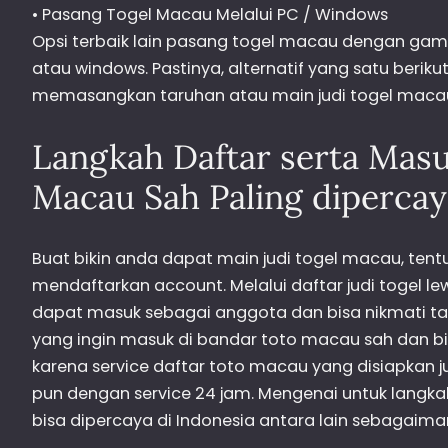
• Pasang Togel Macau Melalui PC / Windows
Opsi terbaik lain pasang togel macau dengan gamp
atau windows. Pastinya, alternatif yang satu beriku
memasangkan taruhan atau main judi togel macau
Langkah Daftar serta Masu
Macau Sah Paling dipercay
Buat bikin anda dapat main judi togel macau, ten
mendaftarkan account. Melalui daftar judi togel 
dapat masuk sebagai anggota dan bisa nikmati ta
yang ingin masuk di bandar toto macau sah dan b
karena service daftar toto macau yang disiapka
pun dengan service 24 jam. Mengenai untuk langka
bisa dipercaya di Indonesia antara lain sebagaimana