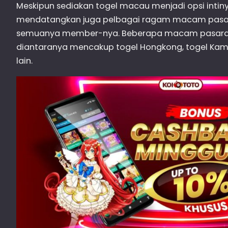
Meskipun sediakan togel macau menjadi opsi intiny
mendatangkan juga pelbagai ragam macam pasaran 
semuanya member-nya. Beberapa macam pasaran t
diantaranya mencakup togel Hongkong, togel Kamb
lain.