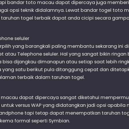
 tetapi bandar toto macau dapat dipercaya juga memberi
gai opsi teknik didalamnya. Lewat bandar togel toto 
g taruhan togel terbaik dapat anda cicipi secara gamp
phone seluler
pilih yang barangkali paling membantu sekarang ini d
 atau Telephone seluler. Hal yang sangat bikin ringan 
isa dijangkau dimanapun atau setiap saat lebih ringka
 yang satu berikut pula ditanggung cepat dan diteta
aman terbaik dalam taruhan togel.
toto macau dapat dipercaya sangat diketahui memperm
 untuk versus WAP yang didatangkan jadi opsi apabila
m handphone tapi tetap dapat menempatkan taruhan to
skema formal seperti Symbian.