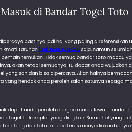
Masuk di Bandar Togel Toto
ipercaya pastinya jadi hal yang paling direferensikan 
 nikmati taruhan
judi toto macau
saja, namun sejumlah
 pemain temukan. Tidak semua bandar toto macau y
dinya, akan tetapi semuanya itu dapat anda wujudkan 
l yang sah dan bisa dipercaya. Akan halnya bermaca
ya yang hendak anda peroleh salah satunya sebagaima
arik dapat anda peroleh dengan masuk lewat bandar to
an togel terkomplet yang disajikan. Sama hal yang b
ja terhitung dari toto macau terus menyediakan banya