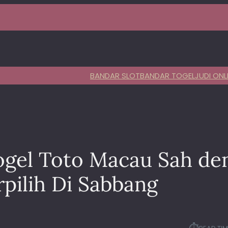
BANDAR SLOT
BANDAR TOGEL
JUDI ONL
gel Toto Macau Sah de
rpilih Di Sabbang