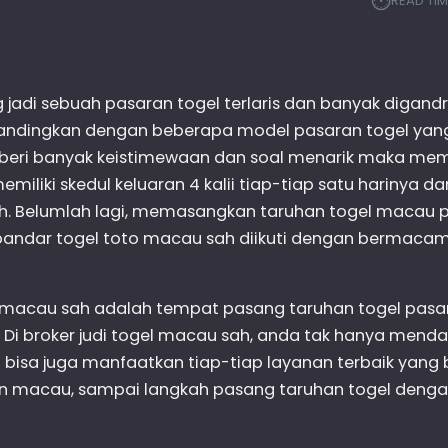
⏱︎
READ TIM
adi sebuah pasaran togel terlaris dan banyak digand
Dibandingkan dengan beberapa model pasaran togel yan
eri banyak keistimewaan dan soal menarik maka mem
emiliki skedul keluaran 4 kalii tiap-tiap satu harinya 
Belumlah lagi, memasangkan taruhan togel macau po
bandar togel toto macau sah diikuti dengan bermaca
o macau sah adalah tempat pasang taruhan togel pas
i. Di broker judi togel macau sah, anda tak hanya mend
 bisa juga manfaatkan tiap-tiap layanan terbaik yang
aan macau, sampai langkah pasang taruhan togel den