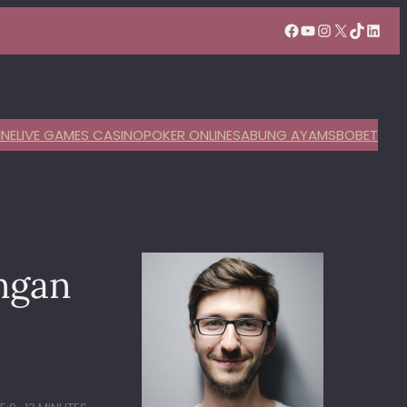
Facebook
YouTube
Instagram
X
TikTok
Linke
INE
LIVE GAMES CASINO
POKER ONLINE
SABUNG AYAM
SBOBET
ngan