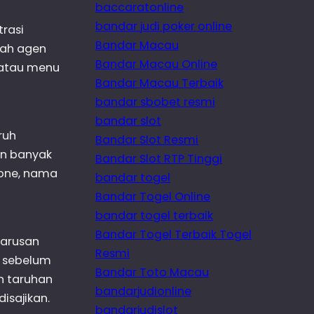
baccaratonline
bandar judi poker online
trasi
Bandar Macau
sah agen
Bandar Macau Online
 atau menu
Bandar Macau Terbaik
bandar sbobet resmi
bandar slot
ruh
Bandar Slot Resmi
ian banyak
Bandar Slot RTP Tinggi
hone, nama
bandar togel
Bandar Togel Online
bandar togel terbaik
Bandar Togel Terbaik Togel
barusan
Resmi
t sebelum
Bandar Toto Macau
n taruhan
bandarjudionline
isajikan.
bandarjudislot