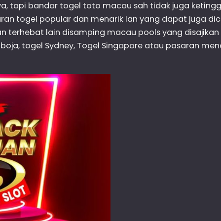
a, tapi bandar togel toto macau sah tidak juga ketingg
togel popular dan menarik lan yang dapat juga dici
erhebat lain disamping macau pools yang disajikan
oja, togel Sydney, Togel Singapore atau pasaran men