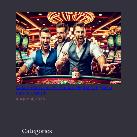
Live Games Casino Mengenal Teknologi Modern
Dalam Platform Permainan Digital Yang Seru
dan Interaktif
August 4, 2026
Categories