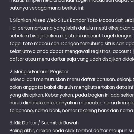
masuk simpel melalui bandar togel macau sah dapat di
satunya sebagaimana berikut ini:
1. Silahkan Akses Web Situs Bandar Toto Macau Sah Lebi
Hal pertama-tama yang lebih dahulu mesti dikerjakan o
sebelum bisa jalankan registrasi account togel dengan
togel toto macau sah. Dengan terhubung situs sah age
selanjutnya anda dapat mengawali registrasi account 
daftar atau menu daftar saja yang udah disajikan dida
2. Mengisi Formulir Register
Selesai dari memutuskan menu daftar barusan, selanj
calon anggota bakal disuruh mengikutsertakan data info d
yang disiapkan. Kebanyakan, pada bagian ini ada sekian
harus dimasukkan kebanyakan mencakup nama komplet,
telephone, nama bank, nomor rekening bank dan nama 
3. Klik Daftar / Submit di Bawah
Paling akhir, silakan anda click tombol daftar maupun 