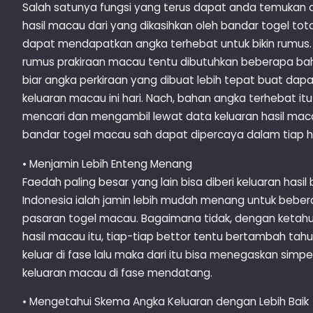
Salah satunya fungsi yang terus dapat anda temukan
hasil macau dari yang dikasihkan oleh bandar togel to
dapat mendapatkan angka terhebat untuk bikin rumu
rumus prakiraan macau tentu dibutuhkan beberapa baha
biar angka perkiraan yang dibuat lebih tepat buat da
keluaran macau ini hari. Nach, bahan angka terhebat i
mencari dan mengambil lewat data keluaran hasil maca
bandar togel macau sah dapat dipercaya dalam tiap h
• Menjamin Lebih Enteng Menang
Faedah paling besar yang lain bisa diberi keluaran hasi
Indonesia ialah jamin lebih mudah menang untuk bebe
pasaran togel macau. Bagaimana tidak, dengan ketah
hasil macau itu, tiap-tiap bettor tentu bertambah ta
keluar di fase lalu maka dari itu bisa menegaskan si
keluaran macau di fase mendatang.
• Mengetahui Skema Angka Keluaran dengan Lebih Baik