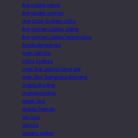
live casino resmi
live dealer games
Live Draw Sydney Lotto
live games casino online
live games casino terpercaya
livedealergames
login olxtoto
Lotto Sydney
main live casino uang asli
Main Slot Gampang Menang
mainjudionline
mainslotonline
Mesin Slot
Mobile Friendly
olx toto
olxtoto
omaha online