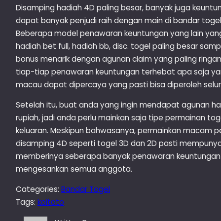
Disamping hadiah 4D paling besar, banyak juga keuntu
dapat banyak penjudi raih dengan main di bandar toge
Beberapa model penawaran keuntungan yang lain yang d
hadiah bet full, hadiah bb, disc. togel paling besar s
bonus menarik dengan agunan claim yang paling ringan
tiap-tiap penawaran keuntungan terhebat apa saja y
macau dapat dipercaya yang pasti bisa diperoleh selu
Setelah itu, buat anda yang ingin mendapat agunan ha
rupiah, jadi anda perlu mainkan saja tipe permainan to
keluaran. Meskipun bahwasanya, permainkan macam per
disamping 4D seperti togel 3D dan 2D pasti mempunyai
memberinya seberapa banyak penawaran keuntungan 
mengesankan semua anggota.
Categories:
Bandar Togel
Tags:
koitoto