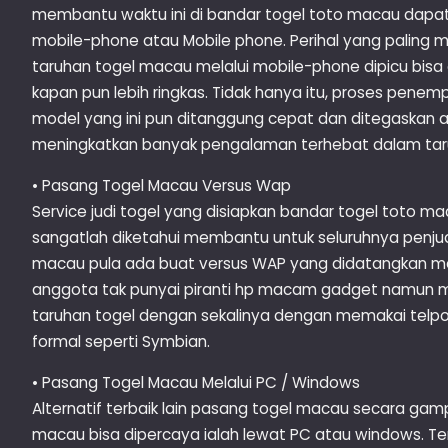
membantu waktu ini di bandar togel toto macau dapat
mobile-phone atau Mobile phone. Perihal yang paling m
taruhan togel macau melalui mobile-phone dipicu bisa
kapan pun lebih ringkas. Tidak hanya itu, proses pene
model yang ini pun ditanggung cepat dan ditegaskan 
meningkatkan banyak pengalaman terhebat dalam taru
• Pasang Togel Macau Versus Wap
Service judi togel yang disiapkan bandar togel toto m
sangatlah diketahui membantu untuk seluruhnya penjud
macau pula ada buat versus WAP yang didatangkan men
anggota tak punyai piranti hp macam gadget namun
taruhan togel dengan sekalinya dengan memakai telp
formal seperti Symbian.
• Pasang Togel Macau Melalui PC / Windows
Alternatif terbaik lain pasang togel macau secara gam
macau bisa dipercaya ialah lewat PC atau windows. Tent