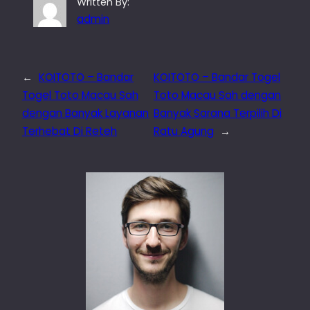
Written By:
admin
←
KOITOTO – Bandar
KOITOTO – Bandar Togel
Togel Toto Macau Sah
Toto Macau Sah dengan
dengan Banyak Layanan
Banyak Sarana Terpilih Di
Terhebat Di Reteh
Ratu Agung
→