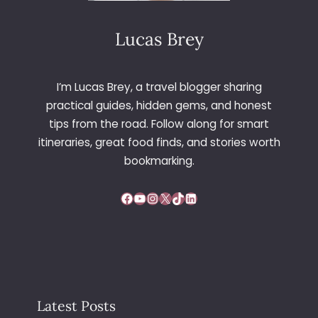
Lucas Brey
I’m Lucas Brey, a travel blogger sharing
practical guides, hidden gems, and honest
tips from the road. Follow along for smart
itineraries, great food finds, and stories worth
bookmarking.
Facebook
YouTube
Instagram
X
TikTok
LinkedIn
Latest Posts