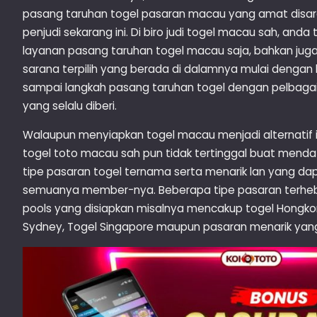
pasang taruhan togel pasaran macau yang amat disa
penjudi sekarang ini. Di biro judi togel macau sah, an
layanan pasang taruhan togel macau saja, bahkan jug
sarana terpilih yang berada di dalamnya mulai dengan 
sampai langkah pasang taruhan togel dengan pelbagai 
yang selalu diberi.
Walaupun menyiapkan togel macau menjadi alternatif i
togel toto macau sah pun tidak tertinggal buat mend
tipe pasaran togel ternama serta menarik lan yang dapa
semuanya member-nya. Beberapa tipe pasaran terheb
pools yang disiapkan misalnya mencakup togel Hongkon
Sydney, Togel Singapore maupun pasaran menarik yang 