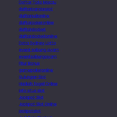
Daftar Toto Macau
daftarbandarslot
daftarjudionline
daftarpokeronline
daftarsbobet
daftarsbobetonline
Data Sydney Lotto
event sabung ayam
eventsabungayam
Fitur Bonus
gamepokeronline
Gulungan Slot
Hadiah Togel Online
info situs slot
Jackpot Slot
Jackpot Slot Online
jackpotslot