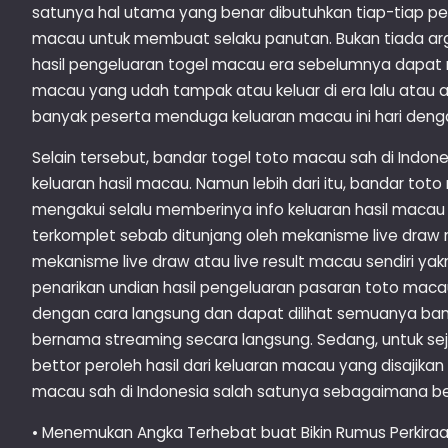
satunya hal utama yang benar dibutuhkan tiap-tiap penj
macau untuk membuat selaku panutan. Bukan tiada ar
hasil pengeluaran togel macau era sebelumnya dapat
macau yang udah tampak atau keluar di era lalu atau
banyak peserta menduga keluaran macau ini hari dengan
Selain tersebut, bandar togel toto macau sah di Indone
keluaran hasil macau. Namun lebih dari itu, bandar tot
mengakui selalu memberinya info keluaran hasil macau 
terkomplet sebab ditunjang oleh mekanisme live draw
mekanisme live draw atau live result macau sendiri yak
penarikan undian hasil pengeluaran pasaran toto maca
dengan cara langsung dan dapat dilihat semuanya ban
bernama streaming secara langsung. Sedang, untuk s
bettor peroleh hasil dari keluaran macau yang disajikan
macau sah di Indonesia salah satunya sebagaimana beri
• Menemukan Angka Terhebat buat Bikin Rumus Perkira