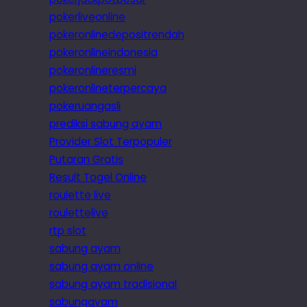
pokerliveonline
pokeronlinedepositrendah
pokeronlineindonesia
pokeronlineresmi
pokeronlineterpercaya
pokeruangasli
prediksi sabung ayam
Provider Slot Terpopuler
Putaran Gratis
Result Togel Online
roulette live
roulettelive
rtp slot
sabung ayam
sabung ayam online
sabung ayam tradisional
sabungayam