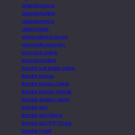
agenslotgacor
agenslotonline
agenslotresmi
agentogela
arena sabung ayam
arenasabungayam
baccarat online
baccaratonline
bandar judi poker online
Bandar Macau
Bandar Macau Online
Bandar Macau Terbaik
bandar sbobet resmi
bandar slot
Bandar Slot Resmi
Bandar Slot RTP Tinggi
bandar togel