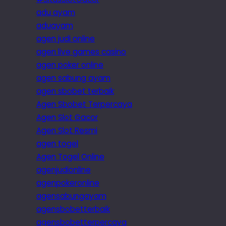
adu ayam
aduayam
agen judi online
agen live games casino
agen poker online
agen sabung ayam
agen sbobet terbaik
Agen Sbobet Terpercaya
Agen Slot Gacor
Agen Slot Resmi
agen togel
Agen Togel Online
agenjudionline
agenpokeronline
agensabungayam
agensbobetterbaik
agensbobetterpercaya