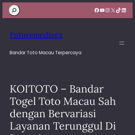
Search
Facebook
YouTube
Instagram
X
TikTok
Linke
Futuremediaga
Bandar Toto Macau Terpercaya
KOITOTO – Bandar
Togel Toto Macau Sah
dengan Bervariasi
Layanan Terunggul Di