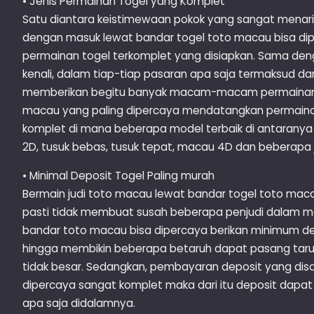
• Jenis Permainan Togel yang Komplet
Satu diantara keistimewaan pokok yang sangat menar
dengan masuk lewat bandar togel toto macau bisa di
permainan togel terkomplet yang disiapkan. Sama den
kenali, dalam tiap-tiap pasaran apa saja termaksud da
memberikan begitu banyak macam-macam permainan t
macau yang paling dipercaya mendatangkan permaina
komplet di mana beberapa model terbaik di antaranya 
2D, tusuk bebas, tusuk tepat, macau 4D dan beberapa je
• Minimal Deposit Togel Paling murah
Bermain judi toto macau lewat bandar togel toto maca
pasti tidak membuat susah beberapa penjudi dalam me
bandar toto macau bisa dipercaya berikan minimum de
hingga membikin beberapa betaruh dapat pasang tar
tidak besar. Sedangkan, pembayaran deposit yang disa
dipercaya sangat komplet maka dari itu deposit da
apa saja didalamnya.