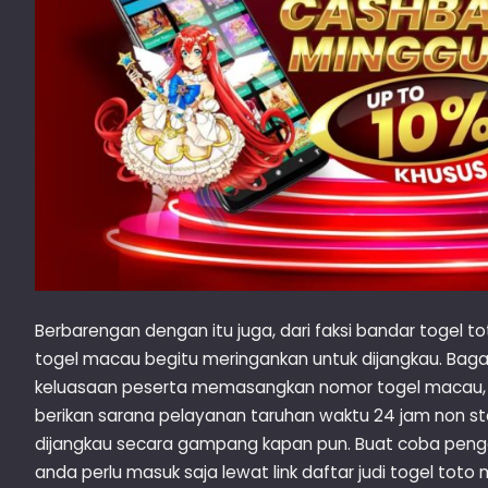
Berbarengan dengan itu juga, dari faksi bandar togel t
togel macau begitu meringankan untuk dijangkau. Bagai
keluasaan peserta memasangkan nomor togel macau, b
berikan sarana pelayanan taruhan waktu 24 jam non st
dijangkau secara gampang kapan pun. Buat coba peng
anda perlu masuk saja lewat link daftar judi togel toto