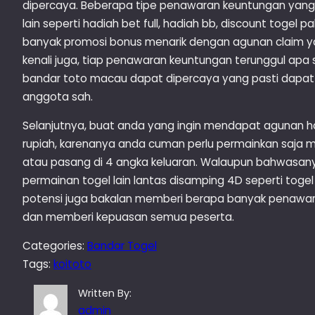
dipercaya. Beberapa tipe penawaran keuntungan yang l
lain seperti hadiah bet full, hadiah bb, discount togel
banyak promosi bonus menarik dengan agunan claim ya
kenali juga, tiap penawaran keuntungan terunggul apa
bandar toto macau dapat dipercaya yang pasti dapat
anggota sah.
Selanjutnya, buat anda yang ingin mendapat agunan ha
rupiah, karenanya anda cuman perlu permainkan saja
atau pasang di 4 angka keluaran. Walaupun bahwasa
permainan togel lain lantas disamping 4D seperti togel 
potensi juga bakalan memberi berapa banyak penawara
dan memberi kepuasan semua peserta.
Categories:
Bandar Togel
Tags:
koitoto
Written By:
admin