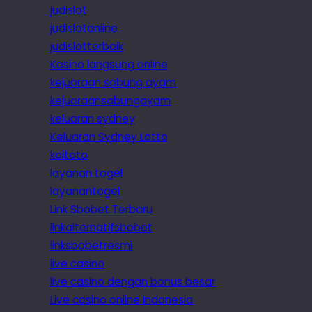
judislot
judislotonline
judislotterbaik
Kasino langsung online
kejuaraan sabung ayam
kejuaraansabungayam
keluaran sydney
Keluaran Sydney Lotto
koitoto
layanan togel
layanantogel
Link Sbobet Terbaru
linkalternatifsbobet
linksbobetresmi
live casino
live casino dengan bonus besar
Live casino online Indonesia