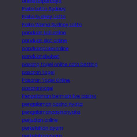
onlineterpercaya
Paito Lotto Sydney
Paito Sydney Lotto
Paito Warna Sydney Lotto
panduan judi online
panduan slot online
panduanpokeronline
panduansbobet
pasang togel online cara betting
pasaran togel
Pasaran Togel Online
pasarantogel
Pengalaman bermain live casino
pengalaman casino nyata
pengalamancasinonyata
perjudian online
perkelahian ayam
perkelahianayam