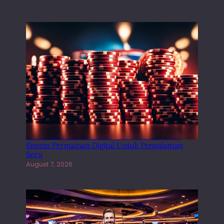
Live Games Casino Mengenal Teknologi Dan
Sistem Permainan Digital Untuk Pengalaman
Seru
August 7, 2026