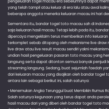
pengeluaran togel macau era sebelumnya dapat memb
yang telah tampil atau keluar di era lalu atau awal kal
beberapa anggota menerka keluaran macau ini hari de
Sementara itu, bandar togel toto macau sah di Indone
saja keluaran hasil macau. Tetapi lebih pada itu, band
dipercaya mengeklaim terus memberikan info keluaran 
terkomplet sebab ditopang oleh mekanisme live draw
live draw atau live result macau sendiri yakni mekanis
undian hasil pengeluaran pasaran toto macau yang he
langsung serta dapat ditonton semua banyak penjudi
streaming langsung. Sedang, buat sejumlah faedah yan
dari keluaran macau yang disajikan oleh bandar togel 
antara lain sebagai berikut ini, salah satunya:
• Menemukan Angka Terunggul buat Membikin Rumus R
Salah satunya kegunaan yang terus dapat anda perol
hasil macau dari yang diberi oleh bandar togel toto ma