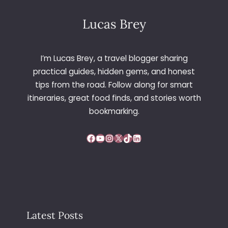
Lucas Brey
I’m Lucas Brey, a travel blogger sharing
practical guides, hidden gems, and honest
tips from the road. Follow along for smart
itineraries, great food finds, and stories worth
bookmarking.
Facebook
YouTube
Instagram
X
TikTok
LinkedIn
Latest Posts