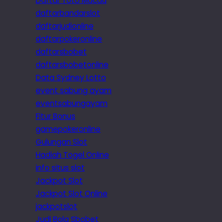
Daftar Toto Macau
daftarbandarslot
daftarjudionline
daftarpokeronline
daftarsbobet
daftarsbobetonline
Data Sydney Lotto
event sabung ayam
eventsabungayam
Fitur Bonus
gamepokeronline
Gulungan Slot
Hadiah Togel Online
info situs slot
Jackpot Slot
Jackpot Slot Online
jackpotslot
Judi Bola Sbobet