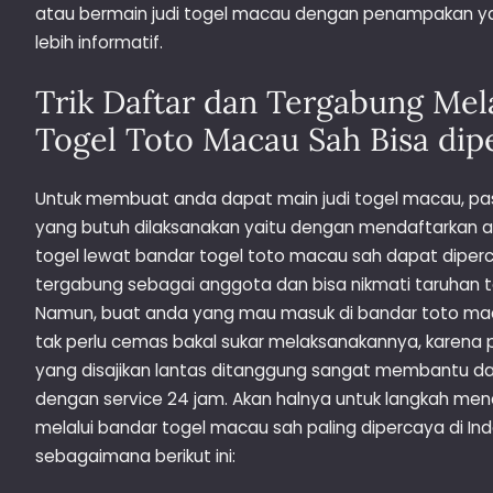
atau bermain judi togel macau dengan penampakan y
lebih informatif.
Trik Daftar dan Tergabung Mel
Togel Toto Macau Sah Bisa dip
Untuk membuat anda dapat main judi togel macau, p
yang butuh dilaksanakan yaitu dengan mendaftarkan acc
togel lewat bandar togel toto macau sah dapat dipe
tergabung sebagai anggota dan bisa nikmati taruhan 
Namun, buat anda yang mau masuk di bandar toto mac
tak perlu cemas bakal sukar melaksanakannya, karena
yang disajikan lantas ditanggung sangat membantu da
dengan service 24 jam. Akan halnya untuk langkah m
melalui bandar togel macau sah paling dipercaya di Ind
sebagaimana berikut ini: