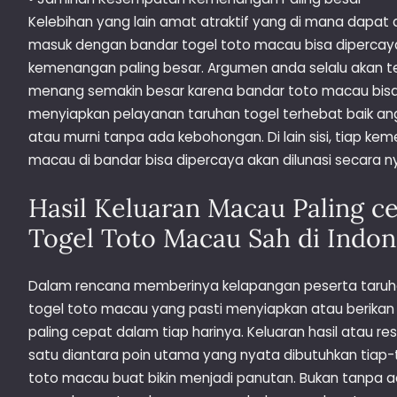
Kelebihan yang lain amat atraktif yang di mana dapa
masuk dengan bandar togel toto macau bisa dipercay
kemenangan paling besar. Argumen anda selalu akan 
menang semakin besar karena bandar toto macau bisa
menyiapkan pelayanan taruhan togel terhebat baik ang
atau murni tanpa ada kebohongan. Di lain sisi, tiap 
macau di bandar bisa dipercaya akan dilunasi secara n
Hasil Keluaran Macau Paling c
Togel Toto Macau Sah di Indon
Dalam rencana memberinya kelapangan peserta taruha
togel toto macau yang pasti menyiapkan atau berikan 
paling cepat dalam tiap harinya. Keluaran hasil atau re
satu diantara poin utama yang nyata dibutuhkan tiap-t
toto macau buat bikin menjadi panutan. Bukan tanpa ad