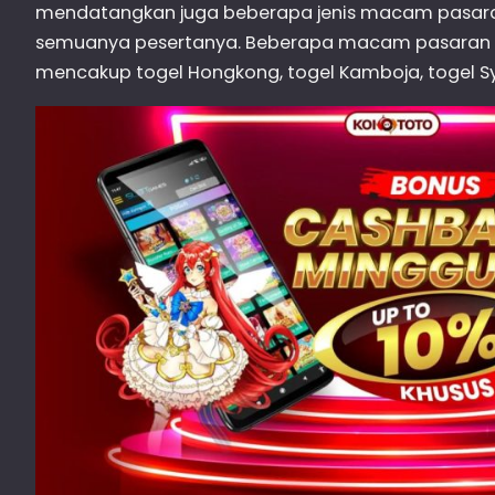
mendatangkan juga beberapa jenis macam pasaran t
semuanya pesertanya. Beberapa macam pasaran ter
mencakup togel Hongkong, togel Kamboja, togel S