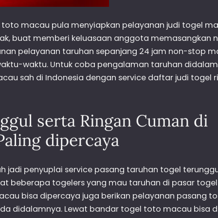
gel toto macau pula menyiapkan pelayanan judi togel m
idak, buat memberi keluasaan anggota memasangkan 
anan pelayanan taruhan sepanjang 24 jam non-stop mak
ewaktu-waktu. Untuk coba pengalaman taruhan didalam
acau sah di Indonesia dengan service daftar judi togel r
ggul serta Ringan Cuman di
aling dipercaya
 jadi penyuplai service pasang taruhan togel terungg
t beberapa togelers yang mau taruhan di pasar togel 
o macau bisa dipercaya juga berikan pelayanan pasang 
oda didalamnya. Lewat bandar togel toto macau bisa d