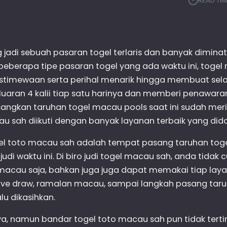
⏱︎
READ TIM
adi sebuah pasaran togel terlaris dan banyak dimina
 beberapa tipe pasaran togel yang ada waktu ini, toge
stimewaan serta perihal menarik hingga membuat sel
keluaran 4 kalii tiap satu harinya dan memberi penawar
gkan taruhan togel macau pools saat ini sudah mer
u sah diikuti dengan banyak layanan terbaik yang did
el toto macau sah adalah tempat pasang taruhan tog
i waktu ini. Di biro judi togel macau sah, anda tidak
macau saja, bahkan juga juga dapat memakai tiap lay
ive draw, ramalan macau, sampai langkah pasang taru
lu dikasihkan.
ya, namun bandar togel toto macau sah pun tidak terti