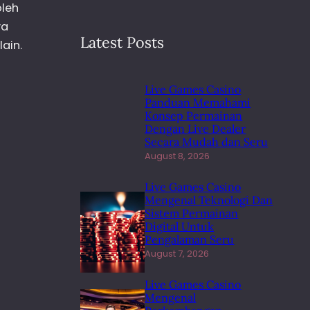
oleh
ya
Latest Posts
ain.
Live Games Casino
Panduan Memahami
Konsep Permainan
Dengan Live Dealer
Secara Mudah dan Seru
August 8, 2026
Live Games Casino
Mengenal Teknologi Dan
Sistem Permainan
Digital Untuk
Pengalaman Seru
August 7, 2026
Live Games Casino
Mengenal