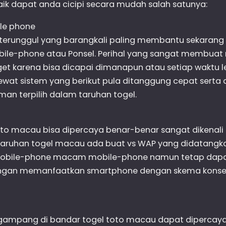
aik dapat anda cicipi secara mudah salah satunya:
ile phone
terunggul yang barangkali paling membantu sekarang 
bile-phone atau Ponsel. Perihal yang sangat membuat 
t karena bisa dicapai dimanapun atau setiap waktu le
ewat sistem yang berikut pula ditanggung cepat serta
 terpilih dalam taruhan togel.
toto macau bisa dipercaya benar-benar sangat dikenali
aruhan togel macau ada buat vs WAP yang didatangk
tur mobile-phone macam mobile-phone namun tetap dap
engan memanfaatkan smartphone dengan skema konser
a gampang di bandar togel toto macau dapat dipercaya