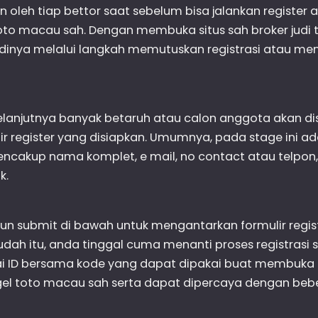
an oleh tiap bettor saat sebelum bisa jalankan register
oto macau sah. Dengan membuka situs sah broker judi
udinya melalui langkah memutuskan registrasi atau me
lanjutnya banyak betaruh atau calon anggota akan di
ir register yang disiapkan. Umumnya, pada stage ini a
encakup nama komplet, e mail, no contact atau telpo
k.
pun submit di bawah untuk mengantarkan formulir regis
udah itu, anda tinggal cuma menanti proses registrasi 
ai ID bersama kode yang dapat dipakai buat membuka
el toto macau sah serta dapat dipercaya dengan beb