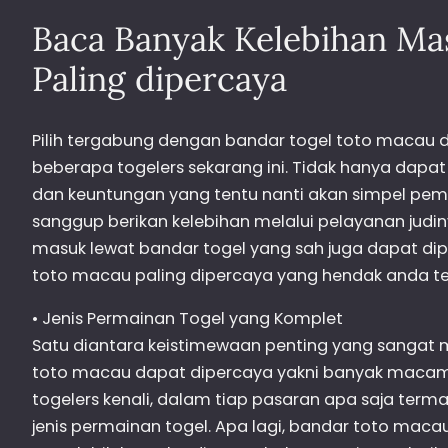
Baca Banyak Kelebihan Ma
Paling dipercaya
Pilih tergabung dengan bandar togel toto macau da
beberapa togelers sekarang ini. Tidak hanya dapa
dan keuntungan yang tentu nanti akan simpel pe
sanggup berikan kelebihan melalui pelayanan jud
masuk lewat bandar togel yang sah juga dapat dip
toto macau paling dipercaya yang hendak anda te
• Jenis Permainan Togel yang Komplet
Satu diantara keistimewaan penting yang sangat
toto macau dapat dipercaya yakni banyak macam 
togelers kenali, dalam tiap pasaran apa saja ter
jenis permainan togel. Apa lagi, bandar toto ma