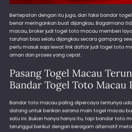
Bertepatan dengan itu juga, dari faksi bandar to
benar meringankan buat dijangkau. Bagaimana t
macau, broker judi togel toto macau memberi lay
taruhan bisa selalu dijangkau secara gampang s
perlu masuk saja lewat link daftar judi togel toto m
aman dan proses yang cepat.
Pasang Togel Macau Terun
Bandar Togel Toto Macau P
Bandar toto macau paling dipercaya tentunya udah
datang untuk berikan sarana main togel macau bua
satu ini. Bukan hanya hanya itu, tapi bandar tot
terunggul berikut dengan beragam alternatif met