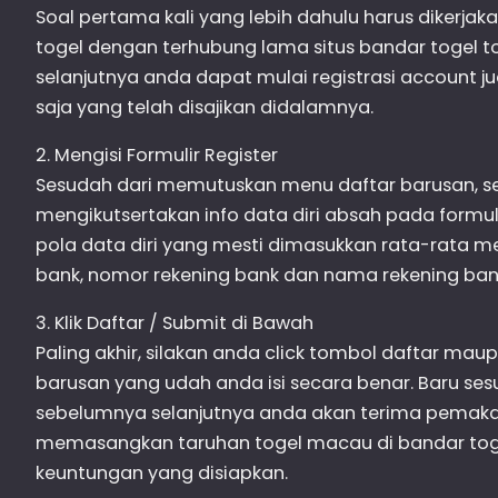
Soal pertama kali yang lebih dahulu harus dikerjak
togel dengan terhubung lama situs bandar togel t
selanjutnya anda dapat mulai registrasi account j
saja yang telah disajikan didalamnya.
2. Mengisi Formulir Register
Sesudah dari memutuskan menu daftar barusan, se
mengikutsertakan info data diri absah pada formul
pola data diri yang mesti dimasukkan rata-rata m
bank, nomor rekening bank dan nama rekening ban
3. Klik Daftar / Submit di Bawah
Paling akhir, silakan anda click tombol daftar mau
barusan yang udah anda isi secara benar. Baru ses
sebelumnya selanjutnya anda akan terima pemak
memasangkan taruhan togel macau di bandar tog
keuntungan yang disiapkan.