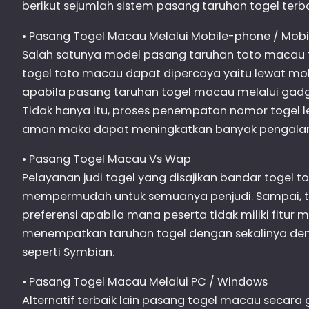
berikut sejumlah sistem pasang taruhan togel terb
• Pasang Togel Macau Melalui Mobile-phone / Mob
Salah satunya model pasang taruhan toto macau 
togel toto macau dapat dipercaya yaitu lewat mo
apabila pasang taruhan togel macau melalui gadge
Tidak hanya itu, proses penempatan nomor togel l
aman maka dapat meningkatkan banyak pengalaman
• Pasang Togel Macau Vs Wap
Pelayanan judi togel yang disajikan bandar togel 
mempermudah untuk semuanya penjudi. Sampai, t
preferensi apabila mana peserta tidak miliki fi
menempatkan taruhan togel dengan sekalinya d
seperti Symbian.
• Pasang Togel Macau Melalui PC / Windows
Alternatif terbaik lain pasang togel macau secar