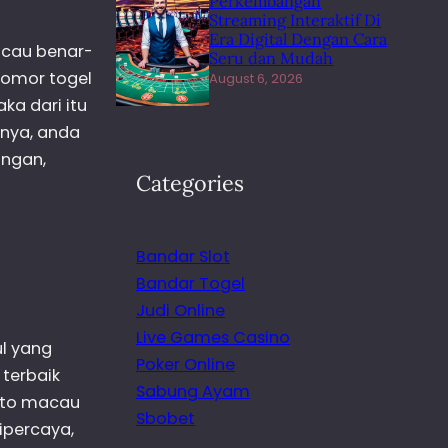
Perkembangan
Streaming Interaktif Di
Era Digital Dengan Cara
acau benar-
Seru dan Mudah
nomor togel
August 6, 2026
a dari itu
nya, anda
ingan,
Categories
Bandar Slot
Bandar Togel
Judi Online
Live Games Casino
ul yang
Poker Online
terbaik
Sabung Ayam
toto macau
Sbobet
ipercaya,