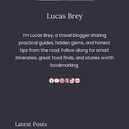
Lucas Brey
I’m Lucas Brey, a travel blogger sharing
practical guides, hidden gems, and honest
tips from the road. Follow along for smart
itineraries, great food finds, and stories worth
bookmarking.
Facebook
YouTube
Instagram
X
TikTok
LinkedIn
Latest Posts