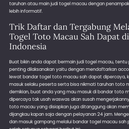
taruhan atau main judi togel macau dengan penampak
lebih informatif.
Trik Daftar dan Tergabung Mel
Togel Toto Macau Sah Dapat d
Indonesia
Buat bikin anda dapat bermain judi togel macau, tent
penting dilaksanakan yaitu dengan mendaftarkan account
lewat bandar togel toto macau sah dapat dipercaya,
masuk selaku peserta serta bisa nikmati taruhan toto
demikian, buat anda yang mau masuk di bandar toto m
dipercaya tak usah waswas akan susah mengerjakannya,
toto macau yang disiapkan juga ditanggung akan me
dijangkau kapan saja dengan pelayanan 24 jam. Menge
dan masuk gampang melalui bandar togel macau sah pa