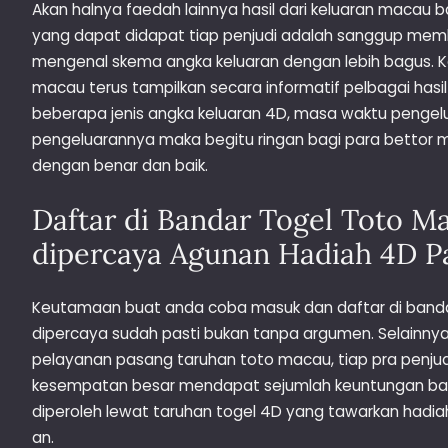
Akan halnya faedah lainnya hasil dari keluaran macau 
yang dapat didapat tiap penjudi adalah sanggup membi
mengenal skema angka keluaran dengan lebih bagus. Ka
macau terus tampilkan secara informatif pelbagai hasi
beberapa jenis angka keluaran 4D, masa waktu pengel
pengeluarannya maka begitu ringan bagi para betto
dengan benar dan baik.
Daftar di Bandar Togel Toto M
dipercaya Agunan Hadiah 4D Pa
Keutamaan buat anda coba masuk dan daftar di banda
dipercaya sudah pasti bukan tanpa argumen. Selainn
pelayanan pasang taruhan toto macau, tiap pra penjud
kesempatan besar mendapat sejumlah keuntungan bagu
diperoleh lewat taruhan togel 4D yang tawarkan hadiah
an.