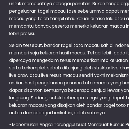
untuk membuatnya sebagai panutan. Bukan tanpa arg
pengeluaran togel macau fase sebelumnya dapat mem
macau yang telah tampil atau keluar di fase lalu atau a
membantu banyak peserta menerka keluaran macau ini
lebih presisi.
Selain tersebut, bandar togel toto macau sah di Indon
memberi saja keluaran hasil macau. Tetapi lebih pada 
dipercaya mengeklaim terus memberikan info keluaran 
serta terkomplet sebab ditunjang oleh struktur live 
live draw atau live result macau sendiri yakni mekanism
undian hasil pengeluaran pasaran toto macau yang he
dapat ditonton semuanya beberapa penjudi lewat ya
langsung. Sedang, untuk beberapa fungsi yang dapat be
keluaran macau yang disajikan oleh bandar togel toto 
antara lain sebagai berikut ini, salah satunya:
• Menemukan Angka Terunggul buat Membuat Rumus Pr