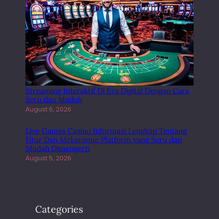
Live Games Casino Mengenal Perkembangan
Streaming Interaktif Di Era Digital Dengan Cara
Seru dan Mudah
August 6, 2026
Live Games Casino Informasi Lengkap Tentang
Fitur Dan Mekanisme Platform yang Seru dan
Mudah Dimengerti
August 5, 2026
Categories