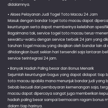
didalamnya.
• Akses Pelayanan Judi Togel Toto Macau 24 Jam
Masuk dengan bandar togel toto macau dapat diperca
keuntungan serta dapat memberinya kelebihan spesifik
Bagaimana tak, service togel toto macau terus-menerus
sewaktu-waktu dengan service terbaik 24 jam yang dika
taruhan togel macau yang disajikan oleh bandar lain 
dihidangkan buat sekian hari tersendiri saja lantaran b
service terintegrasi 24 jam.
• Banyak Hadiah Paling besar dan Bonus Menarik
Sejumlah keuntungan bagus yang dapat didapat tiap bet
toto macau apabila mana menunjuk bandar judi yang b
Sebab kecuali dari pembayaran kemenangan saja, ter
macau dapat dipercaya sangat juga memberikan kep
hadiah paling besar sampai bermacam ragam bonus m
dalam tiap harinya.