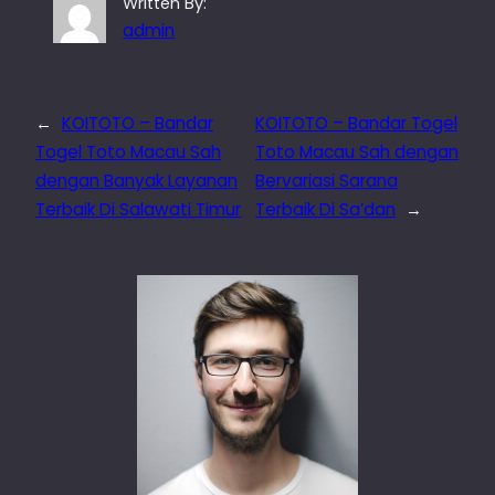
Written By:
admin
←
KOITOTO – Bandar
KOITOTO – Bandar Togel
Togel Toto Macau Sah
Toto Macau Sah dengan
dengan Banyak Layanan
Bervariasi Sarana
Terbaik Di Salawati Timur
Terbaik Di Sa’dan
→