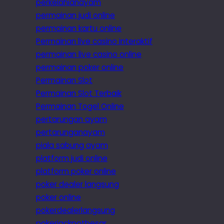
perkelahianayam
permainan judi online
permainan kartu online
Permainan live casino interaktif
permainan live casino online
permainan poker online
Permainan Slot
Permainan Slot Terbaik
Permainan Togel Online
pertarungan ayam
pertarunganayam
piala sabung ayam
platform judi online
platform poker online
poker dealer langsung
poker online
pokerdealerlangsung
pokerjackpotbesar