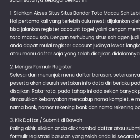
salah satunya sebagai berikut ini:
1. Silahkan Akses Situs Situs Bandar Toto Macau Sah Lebi
Hal pertama kali yang terlebih dulu mesti dijalankan ol
bisa jalankan register account togel yakni dengan me
toto macau sah. Dengan terhubung situs sah agen jud
anda dapat mulai register account judinya lewat lang
atau menu daftar saja yang telah disajikan didalamnya
2. Mengisi Formulir Register
Selesai dari menunjuk menu daftar barusan, seterusny
peserta akan disuruh sertakan info data diri berlaku pad
disajikan. Rata-rata, pada tahap ini ada sekian banyak 
dimasukkan kebanyakan mencakup nama komplet, e mail
nama bank, nomor rekening bank dan nama rekening ba
3. Klik Daftar / Submit di Bawah
Paling akhir, silakan anda click tombol daftar atau sub
formulir registrasi barusan yang telah anda isi secara 