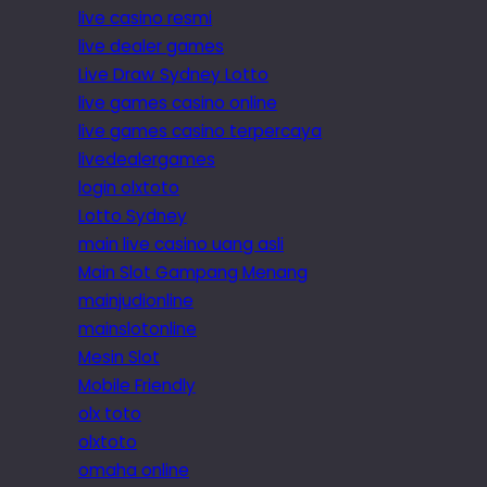
live casino resmi
live dealer games
Live Draw Sydney Lotto
live games casino online
live games casino terpercaya
livedealergames
login olxtoto
Lotto Sydney
main live casino uang asli
Main Slot Gampang Menang
mainjudionline
mainslotonline
Mesin Slot
Mobile Friendly
olx toto
olxtoto
omaha online