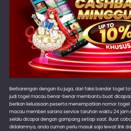
Berbarengan dengan itu juga, dari faksi bandar togel 
judi togel macau benar-benar membantu buat dicapai.
berikan keluasaan peserta menempatkan nomor togel ma
macau memberi sarana service taruhan waktu 24 jam n
selalu dicapai dengan gampang setiap saat. Buat co
didalamnya, anda cuman perlu masuk saja lewat link da