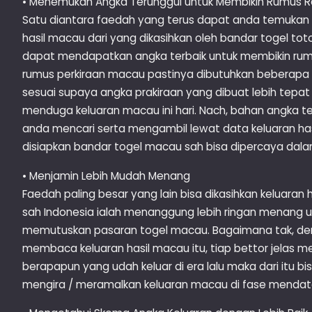
• Menemukan Angka Terunggul untuk Membikin Rumus 
Satu diantara faedah yang terus dapat anda temukan
hasil macau dari yang dikasihkan oleh bandar togel to
dapat mendapatkan angka terbaik untuk membikin rumu
rumus perkiraan macau pastinya dibutuhkan beberapa 
sesuai supaya angka prakiraan yang dibuat lebih tepat
menduga keluaran macau ini hari. Nach, bahan angka te
anda mencari serta mengambil lewat data keluaran ha
disiapkan bandar togel macau sah bisa dipercaya dala
• Menjamin Lebih Mudah Menang
Faedah paling besar yang lain bisa dikasihkan keluaran
sah Indonesia ialah menanggung lebih ringan menang 
memutuskan pasaran togel macau. Bagaimana tak, de
membaca keluaran hasil macau itu, tiap bettor jelas 
berapapun yang udah keluar di era lalu maka dari itu 
mengira / meramalkan keluaran macau di fase mendat