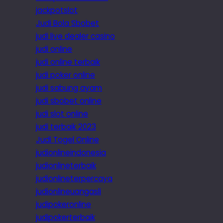
jackpotslot
Judi Bola Sbobet
judi live dealer casino
judi online
judi online terbaik
judi poker online
judi sabung ayam
judi sbobet online
judi slot online
judi terbaik 2023
Judi Togel Online
judionlineindonesia
judionlineterbaik
judionlineterpercaya
judionlineuangasli
judipokeronline
judipokerterbaik