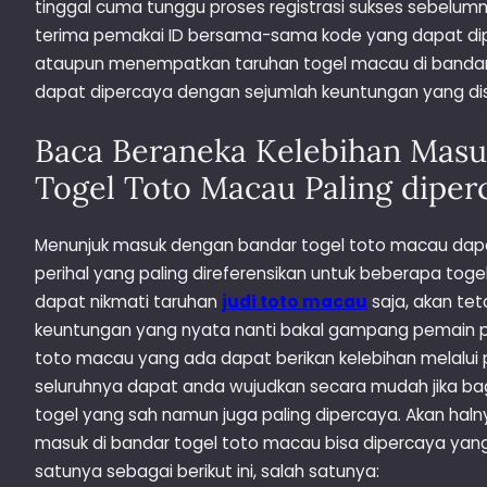
tinggal cuma tunggu proses registrasi sukses sebelu
terima pemakai ID bersama-sama kode yang dapat di
ataupun menempatkan taruhan togel macau di bandar
dapat dipercaya dengan sejumlah keuntungan yang dis
Baca Beraneka Kelebihan Masu
Togel Toto Macau Paling diper
Menunjuk masuk dengan bandar togel toto macau dapat
perihal yang paling direferensikan untuk beberapa toge
dapat nikmati taruhan
judi toto macau
saja, akan tet
keuntungan yang nyata nanti bakal gampang pemain p
toto macau yang ada dapat berikan kelebihan melalui 
seluruhnya dapat anda wujudkan secara mudah jika b
togel yang sah namun juga paling dipercaya. Akan ha
masuk di bandar togel toto macau bisa dipercaya yang
satunya sebagai berikut ini, salah satunya: