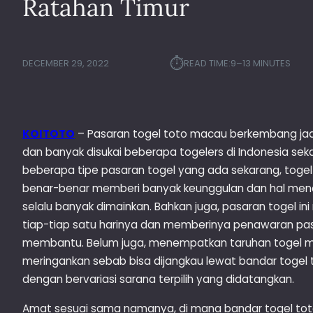
Ratahan Timur
⏱︎
DECEMBER 29, 2022
READ TIME:
9–13 MINUTES
KOITOTO
– Pasaran togel toto macau berkembang jadi
dan banyak disukai beberapa togelers di Indonesia se
beberapa tipe pasaran togel yang ada sekarang, tog
benar-benar memberi banyak keunggulan dan hal mena
selalu banyak dimainkan. Bahkan juga, pasaran togel ini m
tiap-tiap satu harinya dan memberinya penawaran pa
membantu. Belum juga, menempatkan taruhan togel ma
meringankan sebab bisa dijangkau lewat bandar togel t
dengan bervariasi sarana terpilih yang didatangkan.
Amat sesuai sama namanya, di mana bandar togel to