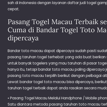
sah di Indonesia dengan layanan daftar judi togel ga
cepat.
Pasang Togel Macau Terbaik s
Cuma di Bandar Togel Toto Ma
dipercaya
Bandar toto macau dapat dipercaya sudah pasti sudah 
pasang taruhan togel terhebat yang ada buat berikan
untuk banyak togelers yang mau taruhan di pasar togel t
hanya itu, tetapi bandar toto macau paling dipercay
pasang toto macau terpilih berikut dengan pelbagai a
Lewat bandar togel toto macau bisa dipercaya, beriku
taruhan togel terbaik dapat anda rasakan secara muda
• Pasang Togel Macau Melalui Handphone / Mobile pho
Satu diantara metoda pasang taruhan toto macau te