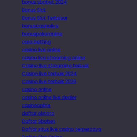
bonus sbobet 2024
Bonus Slot
Bonus Slot Terbesar
bonuscasinolive
bonuspokeronline
cara betting
casino live online
casino live streaming online
Casino live streaming terbaik
Casino live terbaik 2024
Casino live terbaik 2026
casino online
casino online live dealer
casinoonline
daftar olxtoto
Daftar Sbobet
Daftar situs live casino terpercaya