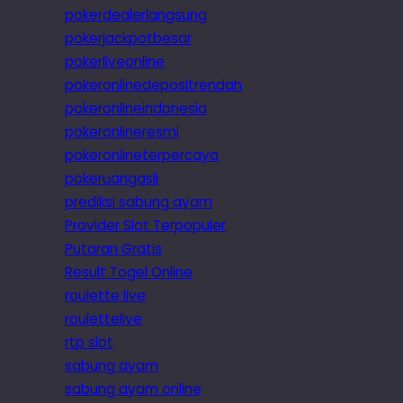
pokerdealerlangsung
pokerjackpotbesar
pokerliveonline
pokeronlinedepositrendah
pokeronlineindonesia
pokeronlineresmi
pokeronlineterpercaya
pokeruangasli
prediksi sabung ayam
Provider Slot Terpopuler
Putaran Gratis
Result Togel Online
roulette live
roulettelive
rtp slot
sabung ayam
sabung ayam online