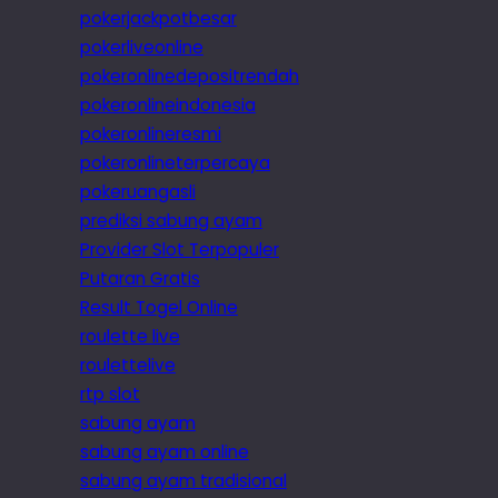
pokerjackpotbesar
pokerliveonline
pokeronlinedepositrendah
pokeronlineindonesia
pokeronlineresmi
pokeronlineterpercaya
pokeruangasli
prediksi sabung ayam
Provider Slot Terpopuler
Putaran Gratis
Result Togel Online
roulette live
roulettelive
rtp slot
sabung ayam
sabung ayam online
sabung ayam tradisional