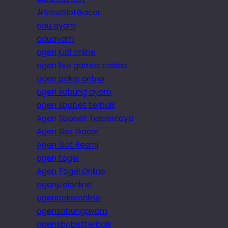
#SitusSlotGacor
adu ayam
aduayam
agen judi online
agen live games casino
agen poker online
agen sabung ayam
agen sbobet terbaik
Agen Sbobet Terpercaya
Agen Slot Gacor
Agen Slot Resmi
agen togel
Agen Togel Online
agenjudionline
agenpokeronline
agensabungayam
agensbobetterbaik