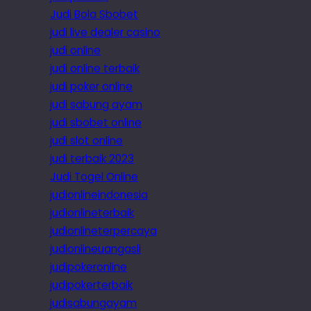
Judi Bola Sbobet
judi live dealer casino
judi online
judi online terbaik
judi poker online
judi sabung ayam
judi sbobet online
judi slot online
judi terbaik 2023
Judi Togel Online
judionlineindonesia
judionlineterbaik
judionlineterpercaya
judionlineuangasli
judipokeronline
judipokerterbaik
judisabungayam