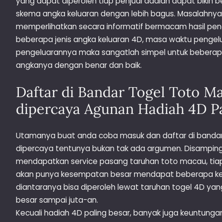
yang dapat diperoleh tiap penjudi adalah dapat bikin b
skema angka keluaran dengan lebih bagus. Masalahnya 
memperlihatkan secara informatif bermacam hasil pen
beberapa jenis angka keluaran 4D, masa waktu penge
pengeluarannya maka sangatlah simpel untuk beber
angkanya dengan benar dan baik.
Daftar di Bandar Togel Toto M
dipercaya Agunan Hadiah 4D Pa
Utamanya buat anda coba masuk dan daftar di bandar
dipercaya tentunya bukan tak ada argumen. Disampi
mendapatkan service pasang taruhan toto macau, tiap
akan punya kesempatan besar mendapat beberapa keu
diantaranya bisa diperoleh lewat taruhan togel 4D yan
besar sampai juta-an.
Kecuali hadiah 4D paling besar, banyak juga keuntunga