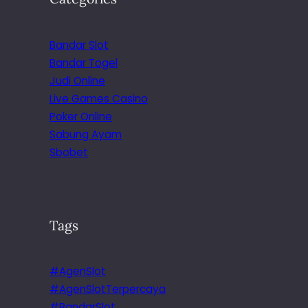
Bandar Slot
Bandar Togel
Judi Online
Live Games Casino
Poker Online
Sabung Ayam
Sbobet
Tags
#AgenSlot
#AgenSlotTerpercaya
#BandarSlot