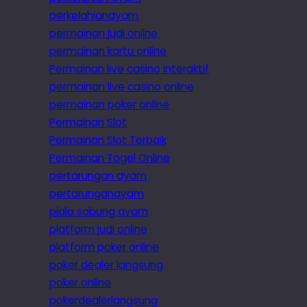
perkelahianayam
permainan judi online
permainan kartu online
Permainan live casino interaktif
permainan live casino online
permainan poker online
Permainan Slot
Permainan Slot Terbaik
Permainan Togel Online
pertarungan ayam
pertarunganayam
piala sabung ayam
platform judi online
platform poker online
poker dealer langsung
poker online
pokerdealerlangsung