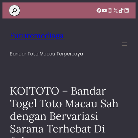
Search
Facebook
YouTube
Instagram
X
TikTok
Linke
Futuremediaga
Bandar Toto Macau Terpercaya
KOITOTO – Bandar
Togel Toto Macau Sah
dengan Bervariasi
Sarana Terhebat Di