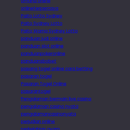
omaha online
onlineterpercaya
Paito Lotto Sydney
Paito Sydney Lotto
Paito Warna Sydney Lotto
panduan judi online
panduan slot online
panduanpokeronline
panduansbobet
pasang togel online cara betting
pasaran togel
Pasaran Togel Online
pasarantogel
Pengalaman bermain live casino
pengalaman casino nyata
pengalamancasinonyata
perjudian online
perkelahian ayam