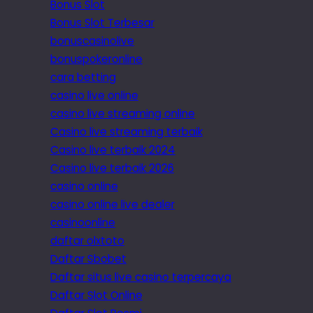
Bonus Slot
Bonus Slot Terbesar
bonuscasinolive
bonuspokeronline
cara betting
casino live online
casino live streaming online
Casino live streaming terbaik
Casino live terbaik 2024
Casino live terbaik 2026
casino online
casino online live dealer
casinoonline
daftar olxtoto
Daftar Sbobet
Daftar situs live casino terpercaya
Daftar Slot Online