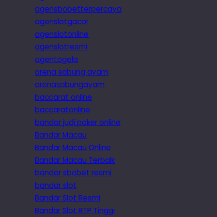
agensbobetterpercaya
agenslotgacor
agenslotonline
agenslotresmi
agentogela
arena sabung ayam
arenasabungayam
baccarat online
baccaratonline
bandar judi poker online
Bandar Macau
Bandar Macau Online
Bandar Macau Terbaik
bandar sbobet resmi
bandar slot
Bandar Slot Resmi
Bandar Slot RTP Tinggi