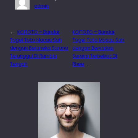
admin
←
KOITOTO – Bandar
KOITOTO – Bandar
Togel Toto Macau Sah
Togel Toto Macau Sah
dengan Beraneka Sarana
dengan Bervariasi
Terunggul Di Rumbia
Sarana Terhebat Di
Tengah
Rhee
→