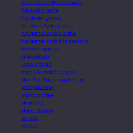
Live casino online Indonesia
live casino resmi
live dealer games
Live Draw Sydney Lotto
live games casino online
live games casino terpercaya
livedealergames
login olxtoto
Lotto Sydney
main live casino uang asli
Main Slot Gampang Menang
mainjudionline
mainslotonline
Mesin Slot
Mobile Friendly
olx toto
olxtoto