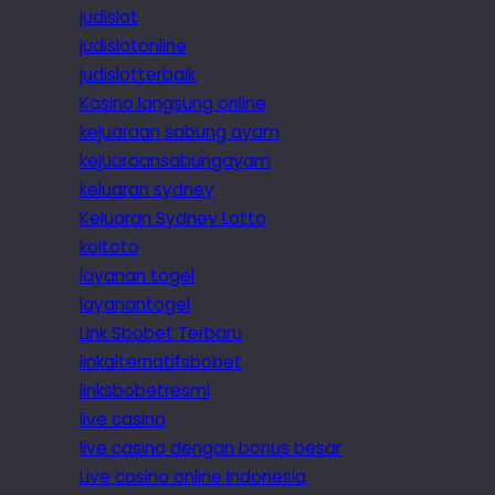
judislot
judislotonline
judislotterbaik
Kasino langsung online
kejuaraan sabung ayam
kejuaraansabungayam
keluaran sydney
Keluaran Sydney Lotto
koitoto
layanan togel
layanantogel
Link Sbobet Terbaru
linkalternatifsbobet
linksbobetresmi
live casino
live casino dengan bonus besar
Live casino online Indonesia