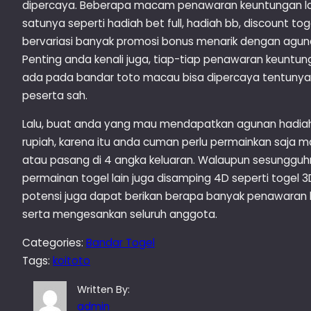
dipercaya. Beberapa macam penawaran keuntungan lai
satunya seperti hadiah bet full, hadiah bb, discount to
bervariasi banyak promosi bonus menarik dengan aguna
Penting anda kenali juga, tiap-tiap penawaran keuntu
ada pada bandar toto macau bisa dipercaya tentunya 
peserta sah.
Lalu, buat anda yang mau mendapatkan agunan hadiah 
rupiah, karena itu anda cuman perlu permainkan saja
atau pasang di 4 angka keluaran. Walaupun sesungg
permainan togel lain juga disamping 4D seperti togel 
potensi juga dapat berikan berapa banyak penawaran k
serta mengesankan seluruh anggota.
Categories:
Bandar Togel
Tags:
koitoto
Written By:
admin