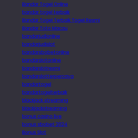
Bandar Togel Online
bandar togel terbaik
Bandar Togel Terbaik Togel Resmi
Bandar Toto Macau
bandarjudionline
bandarjudislot
bandarsbobetonline
bandarslotonline
bandarslotresmi
bandarslotterpercaya
bandartogel
bandartogelterbaik
blackjack streaming
blackjackstreaming
bonus casino live
bonus sbobet 2024
Bonus Slot