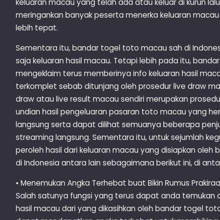
keluaran macau yang telah ada atau keluar di kurun lal
meringankan banyak peserta menerka keluaran macau i
lebih tepat.
Sementara itu, bandar togel toto macau sah di Indon
saja keluaran hasil macau. Tetapi lebih pada itu, band
mengeklaim terus memberinya info keluaran hasil maca
terkomplet sebab ditunjang oleh prosedur live draw m
draw atau live result macau sendiri merupakan prosed
undian hasil pengeluaran pasaran toto macau yang he
langsung serta dapat dilihat semuanya beberapa penj
streaming langsung. Sementara itu, untuk sejumlah ke
peroleh hasil dari keluaran macau yang disiapkan oleh
di Indonesia antara lain sebagaimana berikut ini, di ant
• Menemukan Angka Terhebat buat Bikin Rumus Prakira
Salah satunya fungsi yang terus dapat anda temukan 
hasil macau dari yang dikasihkan oleh bandar togel to