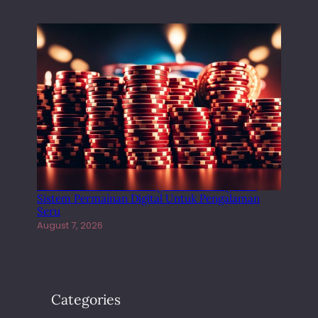
Live Games Casino Mengenal Teknologi Dan
Sistem Permainan Digital Untuk Pengalaman
Seru
August 7, 2026
Categories