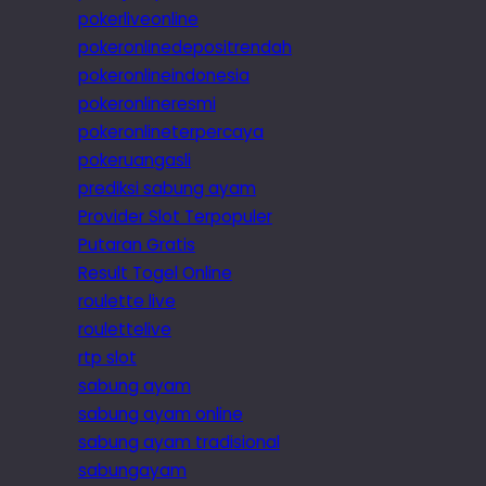
pokerliveonline
pokeronlinedepositrendah
pokeronlineindonesia
pokeronlineresmi
pokeronlineterpercaya
pokeruangasli
prediksi sabung ayam
Provider Slot Terpopuler
Putaran Gratis
Result Togel Online
roulette live
roulettelive
rtp slot
sabung ayam
sabung ayam online
sabung ayam tradisional
sabungayam