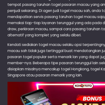
tempat pasang taruhan togel pasaran macau yang ama
penjudi sekarang. Di agen judi togel macau sah, anda
mendapatkan servis pasang taruhan togel macau saja, 
memakai tiap-tiap layanan terunggul yang ada pada d
draw, perkiraan macau, sampai cara pasang taruhan 
alternatif yang komplet yang selalu diberi.
Kendati sediakan togel macau selaku opsi terpentingny
macau sah tidak juga tertinggal buat mendatangkan j
pasaran togel popular serta menarik lan yang dapat jug
member-nya. Beberapa tipe pasaran terunggul lain se
disiapkan misalnya mencakup togel Hongkong, togel Ka
Singapore atau pasaran menarik yang lain.