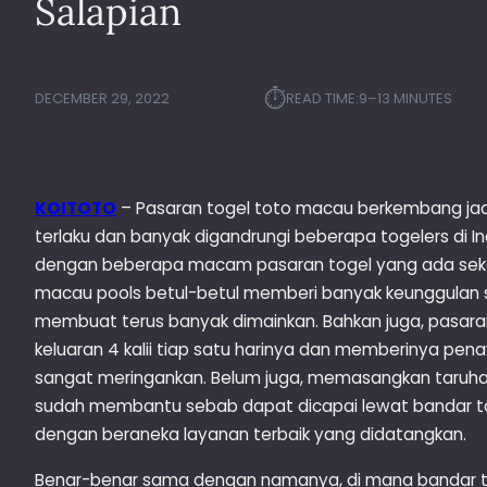
Salapian
⏱︎
DECEMBER 29, 2022
READ TIME:
9–13 MINUTES
KOITOTO
– Pasaran togel toto macau berkembang jad
terlaku dan banyak digandrungi beberapa togelers di I
dengan beberapa macam pasaran togel yang ada sekar
macau pools betul-betul memberi banyak keunggulan 
membuat terus banyak dimainkan. Bahkan juga, pasaran 
keluaran 4 kalii tiap satu harinya dan memberinya pe
sangat meringankan. Belum juga, memasangkan taruhan
sudah membantu sebab dapat dicapai lewat bandar tog
dengan beraneka layanan terbaik yang didatangkan.
Benar-benar sama dengan namanya, di mana bandar t