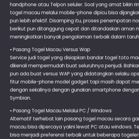
handphone atau Telpon seluler. Soal yang amat bikin r
togel macau melalui mobile-phone dipicu bisa dijang
pun lebih efektif. Disamping itu, proses penempatan n
berikut pun ditanggung cepat dan ditandaskan aman m
meningkatkan banyak pengalaman terbaik dalam taruh
• Pasang Togel Macau Versus Wap
Service judi togel yang disiapkan bandar togel toto m
dikenali mempermudah buat seluruhnya penjudi. Bahkan
pun ada buat versus WAP yang didatangkan selaku opsi 
fitur mobile-phone model gadget tapi masih dapat m
dengan sekalinya dengan gunakan smartphone dengan s
Symbian.
• Pasang Togel Macau Melalui PC / Windows
Alternatif terhebat lain pasang togel macau secara g
macau bisa dipercaya yakni lewat PC atau windows. Te
bisa menjadi preferensi terbaik untuk beberapa togel