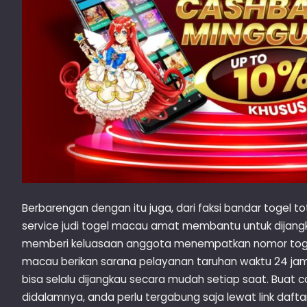
Berbarengan dengan itu juga, dari faksi bandar togel
service judi togel macau amat membantu untuk dijangk
memberi keluasaan anggota menempatkan nomor togel 
macau berikan sarana pelayanan taruhan waktu 24 ja
bisa selalu dijangkau secara mudah setiap saat. Buat
didalamnya, anda perlu tergabung saja lewat link dafta