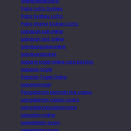
onlineterpercaya
Paito Lotto Sydney
Paito Sydney Lotto
Paito Warna Sydney Lotto
panduan judi online
panduan slot online
panduanpokeronline
panduansbobet
pasang togel online cara betting
pasaran togel
Pasaran Togel Online
pasarantogel
Pengalaman bermain live casino
pengalaman casino nyata
pengalamancasinonyata
perjudian online
perkelahian ayam
perkelahianayam