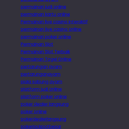
permainan judi online
permainan kartu online
Permainan live casino interaktif
permainan live casino online
permainan poker online
Permainan Slot
Permainan Slot Terbaik
Permainan Togel Online
pertarungan ayam
pertarunganayam
piala sabung ayam
platform judi online
platform poker online
poker dealer langsung
poker online
pokerdealerlangsung
pokerjackpotbesar