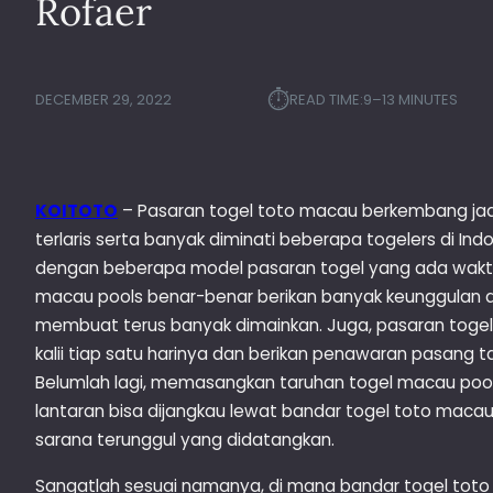
Rofaer
⏱︎
DECEMBER 29, 2022
READ TIME:
9–13 MINUTES
KOITOTO
– Pasaran togel toto macau berkembang jad
terlaris serta banyak diminati beberapa togelers di In
dengan beberapa model pasaran togel yang ada waktu
macau pools benar-benar berikan banyak keunggulan 
membuat terus banyak dimainkan. Juga, pasaran togel i
kalii tiap satu harinya dan berikan penawaran pasang
Belumlah lagi, memasangkan taruhan togel macau pool
lantaran bisa dijangkau lewat bandar togel toto macau 
sarana terunggul yang didatangkan.
Sangatlah sesuai namanya, di mana bandar togel tot