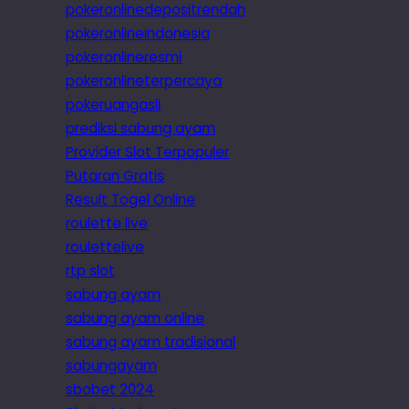
pokeronlinedepositrendah
pokeronlineindonesia
pokeronlineresmi
pokeronlineterpercaya
pokeruangasli
prediksi sabung ayam
Provider Slot Terpopuler
Putaran Gratis
Result Togel Online
roulette live
roulettelive
rtp slot
sabung ayam
sabung ayam online
sabung ayam tradisional
sabungayam
sbobet 2024