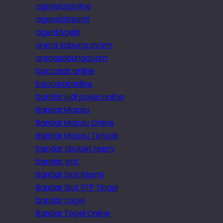
agenslotonline
agenslotresmi
agentogela
arena sabung ayam
arenasabungayam
baccarat online
baccaratonline
bandar judi poker online
Bandar Macau
Bandar Macau Online
Bandar Macau Terbaik
bandar sbobet resmi
bandar slot
Bandar Slot Resmi
Bandar Slot RTP Tinggi
bandar togel
Bandar Togel Online