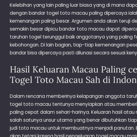
Kelebihan yang lain paling luar biasa yang di mana dap
dengan bandar togel toto macau paling dipercaya ial
kemenangan paling besar. Argumen anda akan teruji
semakin besar dipicu bandar toto macau dapat diperca
taruhan togel terunggul baik anggotanya yang paling fa
kebohongan. Di lain bagian, tiap-tiap kemenangan pes
bandar bisa dipercaya pasti dilunasi secara sesuai ken
Hasil Keluaran Macau Paling c
Togel Toto Macau Sah di Indon
Dalam rencana memberinya kelapangan anggota taruha
togel toto macau tentunya menyiapkan atau memberi 
paling cepat dalam sehari-harinya. Keluaran hasil atau 
salah satunya unsur utama yang benar dibutuhkan tiap
judi toto macau untuk membuatnya menjadi panutan. 
akan tetapi karena hasil pengeluaran togel macau m