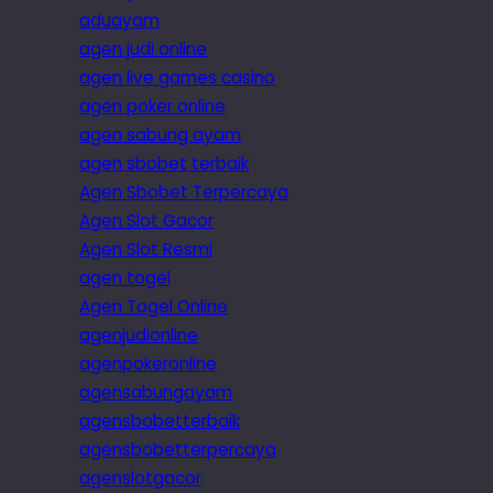
aduayam
agen judi online
agen live games casino
agen poker online
agen sabung ayam
agen sbobet terbaik
Agen Sbobet Terpercaya
Agen Slot Gacor
Agen Slot Resmi
agen togel
Agen Togel Online
agenjudionline
agenpokeronline
agensabungayam
agensbobetterbaik
agensbobetterpercaya
agenslotgacor