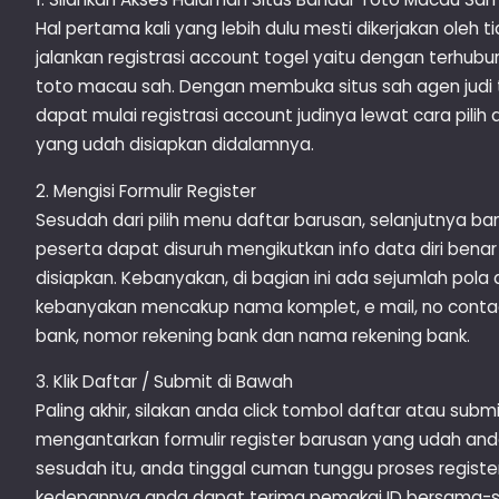
Hal pertama kali yang lebih dulu mesti dikerjakan oleh 
jalankan registrasi account togel yaitu dengan terhubu
toto macau sah. Dengan membuka situs sah agen judi 
dapat mulai registrasi account judinya lewat cara pilih
yang udah disiapkan didalamnya.
2. Mengisi Formulir Register
Sesudah dari pilih menu daftar barusan, selanjutnya b
peserta dapat disuruh mengikutkan info data diri benar 
disiapkan. Kebanyakan, di bagian ini ada sejumlah pola d
kebanyakan mencakup nama komplet, e mail, no conta
bank, nomor rekening bank dan nama rekening bank.
3. Klik Daftar / Submit di Bawah
Paling akhir, silakan anda click tombol daftar atau subm
mengantarkan formulir register barusan yang udah anda
sesudah itu, anda tinggal cuman tunggu proses regist
kedepannya anda dapat terima pemakai ID bersama-