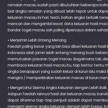
ramalan macau sudah pasti dibutuhkan beberapa bahan
biar angka ramalan yang dibuat lebih tepat untuk dapa
keluaran macau ini hari. Nach, bahan angka terbaik te
mencari dan mengambil lewat data keluaran hasil macau
bandar togel macau sah paling dipercaya dalam sehari
• Menjamin Lebih Enteng Menang
Faedah paling besar yang lain bisa diberi keluaran hasi
Indonesia ialah jamin lebih enteng menang buat beber
memutuskan pasaran togel macau. Bagaimana tak, d
membaca keluaran hasil macau itu, tiap bettor tentu 
angka berapapun yang sudah keluar di kurun lalu maka 
mengira / memperkirakan keluaran macau di kurun me
• Mengetahui Skema Angka Keluaran dengan Lebih Baik
Adapun faedah lainnya hasil dari keluaran macau band
dapat diterima tiap-tiap penjudi adalah dapat membua
mengerti skema angka keluaran dengan lebih bagus. Ka