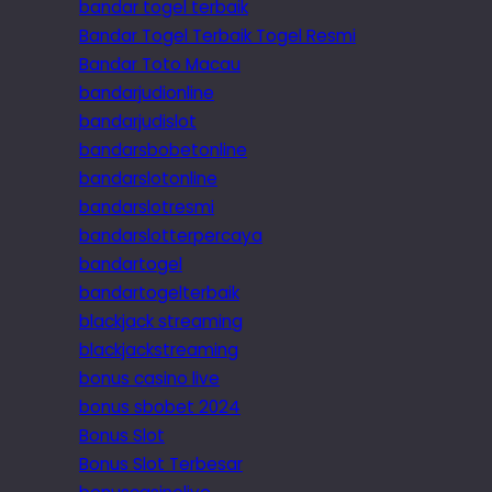
bandar togel terbaik
Bandar Togel Terbaik Togel Resmi
Bandar Toto Macau
bandarjudionline
bandarjudislot
bandarsbobetonline
bandarslotonline
bandarslotresmi
bandarslotterpercaya
bandartogel
bandartogelterbaik
blackjack streaming
blackjackstreaming
bonus casino live
bonus sbobet 2024
Bonus Slot
Bonus Slot Terbesar