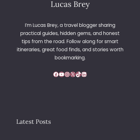
Lucas Brey
I’m Lucas Brey, a travel blogger sharing
practical guides, hidden gems, and honest
tips from the road. Follow along for smart
itineraries, great food finds, and stories worth
bookmarking.
Facebook
YouTube
Instagram
X
TikTok
LinkedIn
Latest Posts