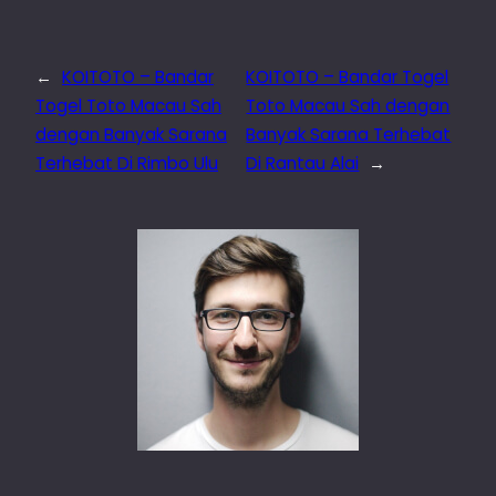
←
KOITOTO – Bandar
KOITOTO – Bandar Togel
Togel Toto Macau Sah
Toto Macau Sah dengan
dengan Banyak Sarana
Banyak Sarana Terhebat
Terhebat Di Rimbo Ulu
Di Rantau Alai
→