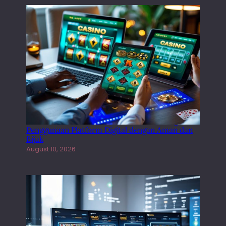
Judi Online Memahami Risiko Dan Tantangan
Penggunaan Platform Digital dengan Aman dan
Bijak
August 10, 2026