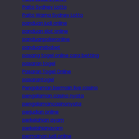
Paito Sydney Lotto
Paito Warna Sydney Lotto
panduan judi online
panduan slot online
panduanpokeronline
panduansbobet
pasang togel online cara betting
pasaran togel
Pasaran Togel Online
pasarantogel
Pengalaman bermain live casino
pengalaman casino nyata
pengalamancasinonyata
perjudian online
perkelahian ayam
perkelahianayam
permainan judi online