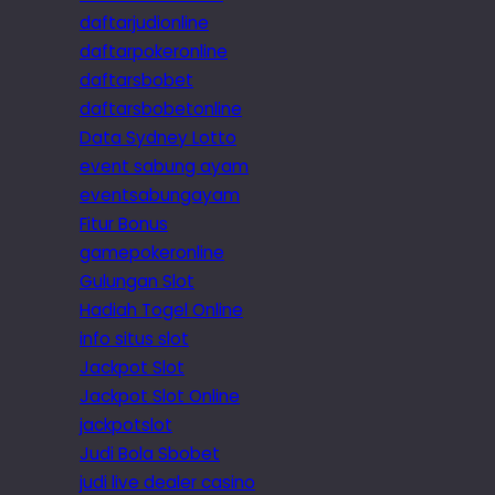
daftarjudionline
daftarpokeronline
daftarsbobet
daftarsbobetonline
Data Sydney Lotto
event sabung ayam
eventsabungayam
Fitur Bonus
gamepokeronline
Gulungan Slot
Hadiah Togel Online
info situs slot
Jackpot Slot
Jackpot Slot Online
jackpotslot
Judi Bola Sbobet
judi live dealer casino