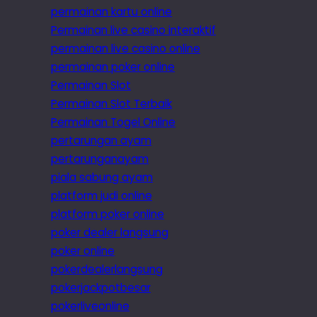
permainan kartu online
Permainan live casino interaktif
permainan live casino online
permainan poker online
Permainan Slot
Permainan Slot Terbaik
Permainan Togel Online
pertarungan ayam
pertarunganayam
piala sabung ayam
platform judi online
platform poker online
poker dealer langsung
poker online
pokerdealerlangsung
pokerjackpotbesar
pokerliveonline