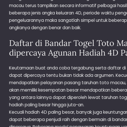
macau terus tampilkan secara informatif pelbagai hasi
beberapa jenis angka keluaran 4D, periode waktu pen
pengeluarannya maka sangatlah simpel untuk beber
angkanya dengan benar dan baik.
Daftar di Bandar Togel Toto M
dipercaya Agunan Hadiah 4D Pa
Keutamaan buat anda coba tergabung serta daftar di
dapat dipercaya tentu bukan tidak ada argumen. Kecu
mendapatkan pelayanan pasang taruhan toto macau, ti
akan memiliki kesempatan besar mendapatkan beberap
yang antara lainnya dapat diperoleh lewat taruhan to
hadiah paling besar hingga juta-an.
Kecuali hadiah 4D paling besar, banyak juga keuntunga
dapat beberapa penjudi raih dengan bermain di bandar
dipercaya. Beberapa model penawaran keuntungan yang