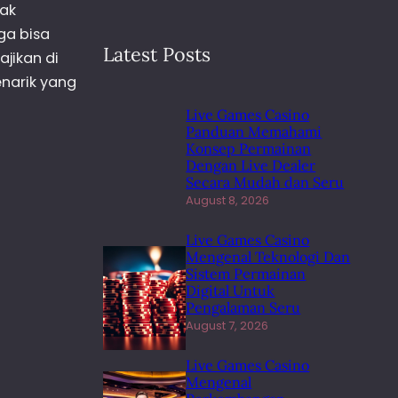
dak
ga bisa
Latest Posts
jikan di
narik yang
Live Games Casino
Panduan Memahami
Konsep Permainan
Dengan Live Dealer
Secara Mudah dan Seru
August 8, 2026
Live Games Casino
Mengenal Teknologi Dan
Sistem Permainan
Digital Untuk
Pengalaman Seru
August 7, 2026
Live Games Casino
Mengenal