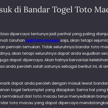
suk di Bandar Togel Toto Ma
sa dipercaya tentunya jadi perihal yang paling dianju
kmati taruhan
judi toto macau
saja, akan tetapi sejuml
gan pemain temukan. Tidak seluruhnya bandar toto m
udinya, akan tetapi seluruhnya dapat anda wujudkan s
uga dapat dipercaya. Akan halnya bervariasi kelebiha
a anda peroleh salah satunya sebagai berikut ini, di a
narik dapat anda peroleh dengan masuk lewat bandar 
inan togel terkomplet yang disiapkan. Sama hal yang
ja termaksud dari toto macau terus menyediakan bany
 bandar toto macau yang dapat dipercaya mendatangka