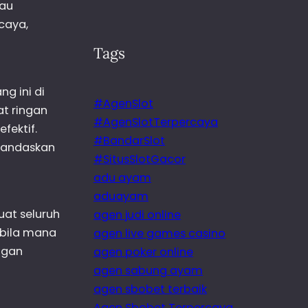
cau
caya,
Tags
g ini di
#AgenSlot
t ringan
#AgenSlotTerpercaya
fektif.
#BandarSlot
itandaskan
#SitusSlotGacor
adu ayam
aduayam
uat seluruh
agen judi online
abila mana
agen live games casino
ngan
agen poker online
agen sabung ayam
agen sbobet terbaik
Agen Sbobet Terpercaya