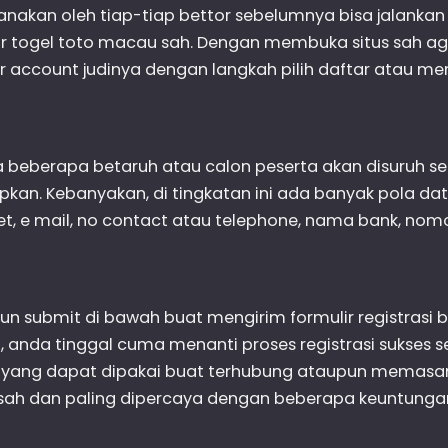
anakan oleh tiap-tiap bettor sebelumnya bisa jalankan 
 togel toto macau sah. Dengan membuka situs sah age
 account judinya dengan langkah pilih daftar atau me
ya beberapa betaruh atau calon peserta akan disuruh se
iapkan. Kebanyakan, di tingkatan ini ada banyak pola dat
 e mail, no contact atau telephone, nama bank, nomo
pun submit di bawah buat mengirim formulir registrasi 
u, anda tinggal cuma menanti proses registrasi sukses
i yang dapat dipakai buat terhubung ataupun memas
 sah dan paling dipercaya dengan beberapa keuntunga