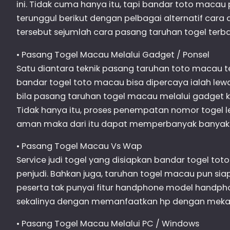
ini. Tidak cuma hanya itu, tapi bandar toto macau
terunggul berikut dengan pelbagai alternatif cara
tersebut sejumlah cara pasang taruhan togel terb
• Pasang Togel Macau Melalui Gadget / Ponsel
Satu diantara teknik pasang taruhan toto macau 
bandar togel toto macau bisa dipercaya ialah le
bila pasang taruhan togel macau melalui gadget k
Tidak hanya itu, proses penempatan nomor togel l
aman maka dari itu dapat memperbanyak banyak p
• Pasang Togel Macau Vs Wap
Service judi togel yang disiapkan bandar togel t
penjudi. Bahkan juga, taruhan togel macau pun si
peserta tak punyai fitur handphone model handp
sekalinya dengan memanfaatkan hp dengan mekan
• Pasang Togel Macau Melalui PC / Windows