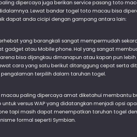
 paling dipercaya juga berikan service pasang toto ma
 didalamnya. Lewat bandar togel toto macau bisa diper
aik dapat anda cicipi dengan gampang antara lain:
terhebat yang barangkali sangat mempermudah sekaran
wat gadget atau Mobile phone. Hal yang sangat membua
arena bisa dijangkau dimanapun atau kapan pun lebih e
ewat cara yang satu berikut ditanggung cepat serta d
engalaman terpilih dalam taruhan togel.
oto macau paling dipercaya amat diketahui membantu b
ap untuk versus WAP yang didatangkan menjadi opsi ap
hone tapi masih dapat menempatkan taruhan togel de
isme formal seperti Symbian.