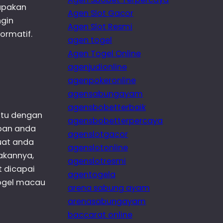
rupakan
Agen Slot Gacor
ngin
Agen Slot Resmi
ormatif.
agen togel
Agen Togel Online
agenjudionline
agenpokeronline
agensabungayam
agensbobetterbaik
itu dengan
agensbobetterpercaya
epan anda
agenslotgacor
uat anda
agenslotonline
akannya,
agenslotresmi
 dicapai
agentogela
togel macau
arena sabung ayam
arenasabungayam
baccarat online