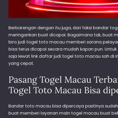
Berbarengan dengan itu juga, dari faksi bandar to
meringankan buat dicapai. Bagaimana tak, buat
biro judi togel toto macau memberi sarana pelaya
bisa terus dicapai secara mudah kapan pun. Unt
saja lewat link daftar judi togel toto macau sah di
yang cepat.
Pasang Togel Macau Terba
Togel Toto Macau Bisa dip
Bandar toto macau bisa dipercaya pastinya sudah 
buat memberi layanan main togel macau buat bebe