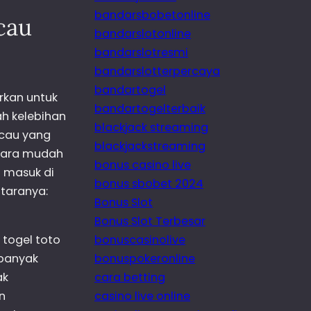
bandarsbobetonline
cau
bandarslotonline
bandarslotresmi
bandarslotterpercaya
bandartogel
rkan untuk
bandartogelterbaik
ah kelebihan
blackjack streaming
acau yang
blackjackstreaming
ecara mudah
bonus casino live
n masuk di
bonus sbobet 2024
ntaranya:
Bonus Slot
Bonus Slot Terbesar
bonuscasinolive
togel toto
bonuspokeronline
 banyak
cara betting
ak
casino live online
n