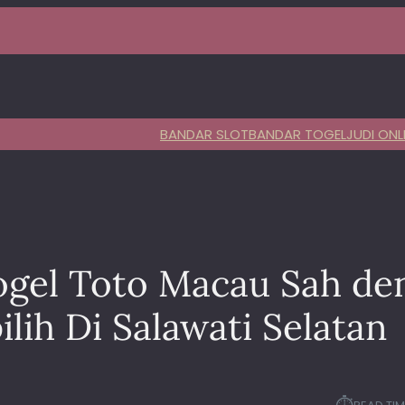
BANDAR SLOT
BANDAR TOGEL
JUDI ONL
gel Toto Macau Sah de
ilih Di Salawati Selatan