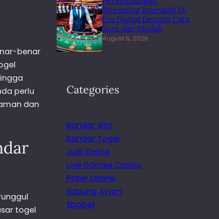
Perkembangan
Streaming Interaktif Di
Era Digital Dengan Cara
Seru dan Mudah
August 6, 2026
enar-benar
ogel
hingga
Categories
da perlu
, aman dan
Bandar Slot
Bandar Togel
ndar
Judi Online
Live Games Casino
Poker Online
Sabung Ayam
runggul
Sbobet
sar togel