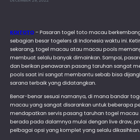
DECEMBER 29, 2022
KOITOTO
– Pasaran togel toto macau berkembang j
sebagian besar togelers di Indonesia waktu ini.
sekarang, togel macau atau macau pools memangl
membuat selalu banyak dimainkan. Sampai, pasaran 
dan berikan penawaran pasang taruhan sangat me
pools saat ini sangat membantu sebab bisa dijang
sarana terbaik yang didatangkan.
Benar-benar sesuai namanya, di mana bandar tog
macau yang sangat disarankan untuk beberapa penju
mendapatkan servis pasang taruhan togel macau s
berada pada dalamnya mulai dengan live draw, p
pelbagai opsi yang komplet yang selalu dikasihkan.