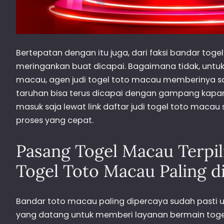
Bertepatan dengan itu juga, dari faksi bandar tog
meringankan buat dicapai. Bagaimana tidak, un
macau, agen judi togel toto macau memberinya s
taruhan bisa terus dicapai dengan gampang kapa
masuk saja lewat link daftar judi togel toto macau 
proses yang cepat.
Pasang Togel Macau Terpi
Togel Toto Macau Paling d
Bandar toto macau paling dipercaya sudah pasti u
yang datang untuk memberi layanan bermain togel