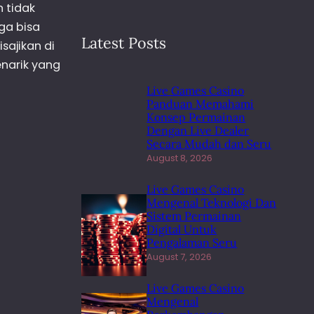
 tidak
ga bisa
Latest Posts
sajikan di
narik yang
Live Games Casino
Panduan Memahami
Konsep Permainan
Dengan Live Dealer
Secara Mudah dan Seru
August 8, 2026
Live Games Casino
Mengenal Teknologi Dan
Sistem Permainan
Digital Untuk
Pengalaman Seru
August 7, 2026
Live Games Casino
Mengenal