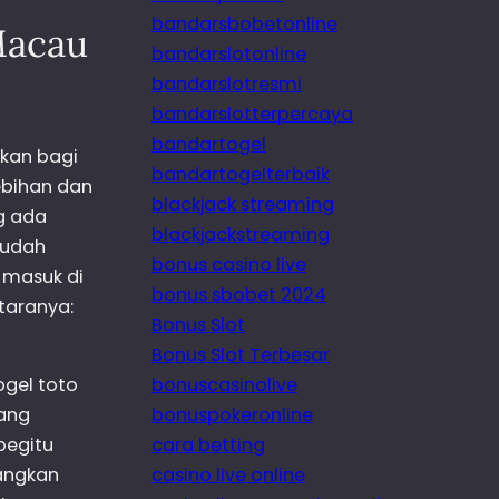
bandarsbobetonline
Macau
bandarslotonline
bandarslotresmi
bandarslotterpercaya
bandartogel
rkan bagi
bandartogelterbaik
ebihan dan
blackjack streaming
g ada
blackjackstreaming
mudah
bonus casino live
 masuk di
bonus sbobet 2024
taranya:
Bonus Slot
Bonus Slot Terbesar
bonuscasinolive
gel toto
bonuspokeronline
yang
cara betting
begitu
casino live online
angkan