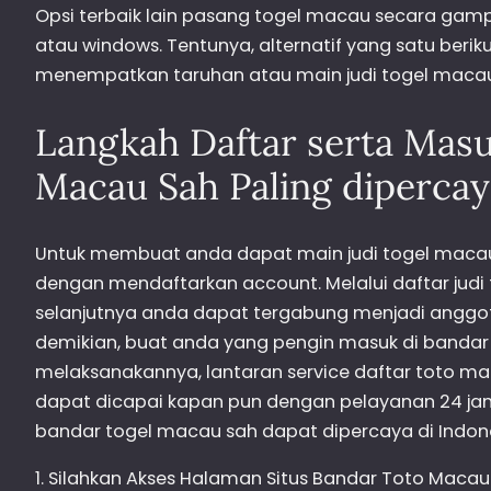
Opsi terbaik lain pasang togel macau secara gamp
atau windows. Tentunya, alternatif yang satu berik
menempatkan taruhan atau main judi togel macau 
Langkah Daftar serta Masu
Macau Sah Paling dipercay
Untuk membuat anda dapat main judi togel macau,
dengan mendaftarkan account. Melalui daftar judi 
selanjutnya anda dapat tergabung menjadi anggot
demikian, buat anda yang pengin masuk di bandar 
melaksanakannya, lantaran service daftar toto ma
dapat dicapai kapan pun dengan pelayanan 24 jam
bandar togel macau sah dapat dipercaya di Indones
1. Silahkan Akses Halaman Situs Bandar Toto Maca