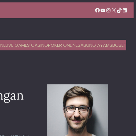
Facebook
YouTube
Instagram
X
TikTok
Linke
INE
LIVE GAMES CASINO
POKER ONLINE
SABUNG AYAM
SBOBET
ngan