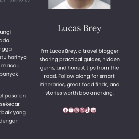
E:
9–13 MINUTES
Lucas Brey
rungi
 ada
ingga
I’m Lucas Brey, a travel blogger
atu harinya
sharing practical guides, hidden
l macau
gems, and honest tips from the
 banyak
road. Follow along for smart
itineraries, great food finds, and
stories worth bookmarking.
el pasaran
 sekedar
Facebook
YouTube
Instagram
X
TikTok
LinkedIn
rbaik yang
 dengan