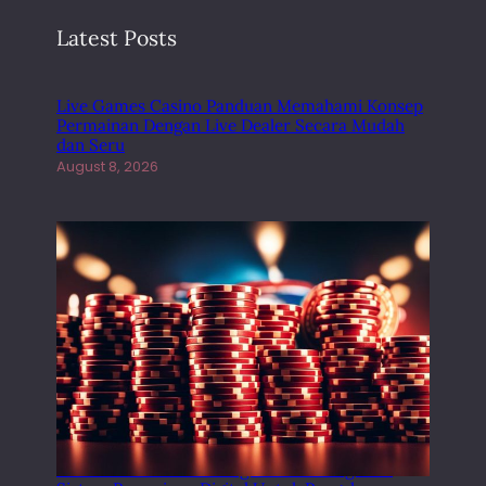
Latest Posts
Live Games Casino Panduan Memahami Konsep
Permainan Dengan Live Dealer Secara Mudah
dan Seru
August 8, 2026
Live Games Casino Mengenal Teknologi Dan