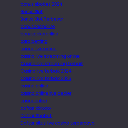
bonus sbobet 2024
Bonus Slot
Bonus Slot Terbesar
bonuscasinolive
bonuspokeronline
cara betting
casino live online
casino live streaming online
Casino live streaming terbaik
Casino live terbaik 2024
Casino live terbaik 2026
casino online
casino online live dealer
casinoonline
daftar olxtoto
Daftar Sbobet
Daftar situs live casino terpercaya