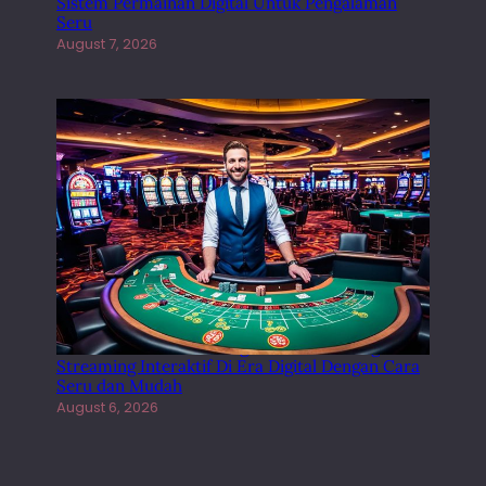
Sistem Permainan Digital Untuk Pengalaman
Seru
August 7, 2026
Live Games Casino Mengenal Perkembangan
Streaming Interaktif Di Era Digital Dengan Cara
Seru dan Mudah
August 6, 2026