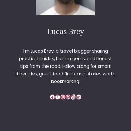
Lucas Brey
I’m Lucas Brey, a travel blogger sharing
practical guides, hidden gems, and honest
tips from the road. Follow along for smart
itineraries, great food finds, and stories worth
bookmarking.
Facebook
YouTube
Instagram
X
TikTok
LinkedIn