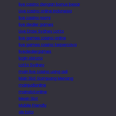
live casino dengan bonus besar
Live casino online Indonesia
live casino resmi
live dealer games
Live Draw Sydney Lotto
live games casino online
live games casino terpercaya
livedealergames
login olxtoto
Lotto Sydney
main live casino uang asli
Main Slot Gampang Menang
mainjudionline
mainslotonline
Mesin Slot
Mobile Friendly
olx toto