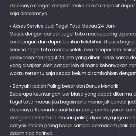
dipercaya sangat komplet maka dari itu deposit dapa
saja didalamnya.
• Akses Service Judi Togel Toto Macau 24 Jam
Masuk dengan bandar togel toto macau paling dipercay
keuntungan dan dapat berikan kelebihan khusus bagi pa
service togel toto macau selalu bisa dicapai dan dicic
pelayanan terunggul 24 jam yang diberi. Tidak sama 
yang disajikan oleh bandar lain di mana kebanyakan ha
waktu tertentu saja sebab belum ditambahkan dengan s
• Banyak Hadiah Paling besar dan Bonus Menarik
Beberapa keuntungan luar biasa yang dapat diterima ti
togel toto macau jika bagaimana menunjuk bandar jud
dipercaya. Karena kecuali ketimbang pembayaran kem
dengan bandar toto macau paling dipercaya juga me
banyak hadiah paling besar sampai bermacam jenis b
dalam tiap harinya.