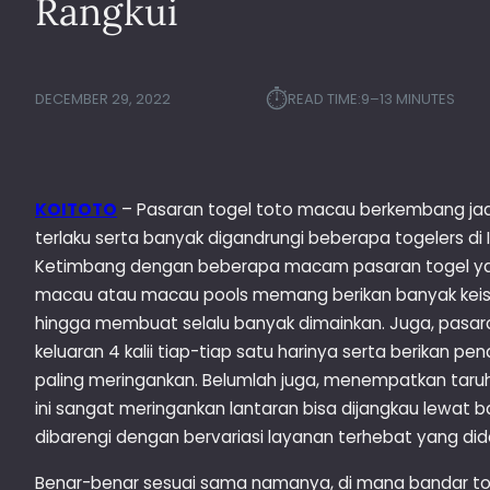
Rangkui
⏱︎
DECEMBER 29, 2022
READ TIME:
9–13 MINUTES
KOITOTO
– Pasaran togel toto macau berkembang jad
terlaku serta banyak digandrungi beberapa togelers di 
Ketimbang dengan beberapa macam pasaran togel yang
macau atau macau pools memang berikan banyak keis
hingga membuat selalu banyak dimainkan. Juga, pasara
keluaran 4 kalii tiap-tiap satu harinya serta berikan 
paling meringankan. Belumlah juga, menempatkan taru
ini sangat meringankan lantaran bisa dijangkau lewat 
dibarengi dengan bervariasi layanan terhebat yang di
Benar-benar sesuai sama namanya, di mana bandar to