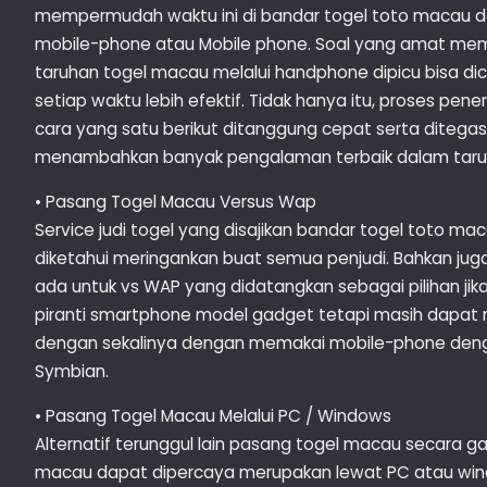
mempermudah waktu ini di bandar togel toto macau da
mobile-phone atau Mobile phone. Soal yang amat memb
taruhan togel macau melalui handphone dipicu bisa d
setiap waktu lebih efektif. Tidak hanya itu, proses pe
cara yang satu berikut ditanggung cepat serta diteg
menambahkan banyak pengalaman terbaik dalam taruh
• Pasang Togel Macau Versus Wap
Service judi togel yang disajikan bandar togel toto m
diketahui meringankan buat semua penjudi. Bahkan jug
ada untuk vs WAP yang didatangkan sebagai pilihan ji
piranti smartphone model gadget tetapi masih dapat
dengan sekalinya dengan memakai mobile-phone dengan
Symbian.
• Pasang Togel Macau Melalui PC / Windows
Alternatif terunggul lain pasang togel macau secara 
macau dapat dipercaya merupakan lewat PC atau wind