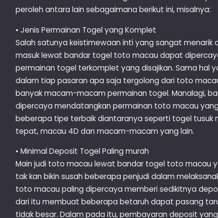
peroleh antara lain sebagaimana berikut ini, misalnya:
• Jenis Permainan Togel yang Komplet
Salah satunya keistimewaan inti yang sangat menarik
masuk lewat bandar togel toto macau dapat dipercay
permainan togel terkomplet yang disajikan. Sama hal 
dalam tiap pasaran apa saja tergolong dari toto maca
banyak macam-macam permainan togel. Manalagi, ba
dipercaya mendatangkan permainan toto macau yang 
beberapa tipe terbaik diantaranya seperti togel tusuk
tepat, macau 4D dan macam-macam yang lain.
• Minimal Deposit Togel Paling murah
Main judi toto macau lewat bandar togel toto macau y
tak kan bikin susah beberapa penjudi dalam melaksana
toto macau paling dipercaya memberi sedikitnya depo
dari itu membuat beberapa betaruh dapat pasang tar
tidak besar. Dalam pada itu, pembayaran deposit yang d