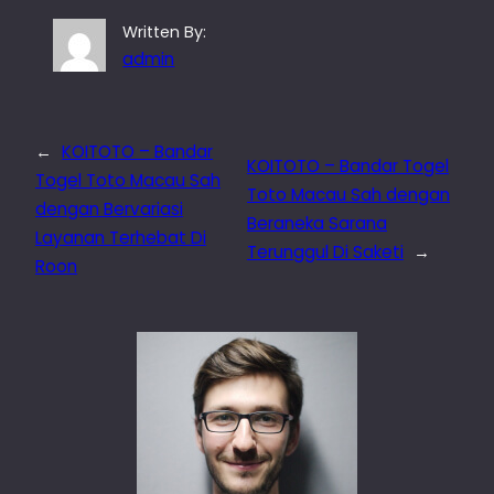
Written By:
admin
←
KOITOTO – Bandar
KOITOTO – Bandar Togel
Togel Toto Macau Sah
Toto Macau Sah dengan
dengan Bervariasi
Beraneka Sarana
Layanan Terhebat Di
Terunggul Di Saketi
→
Roon