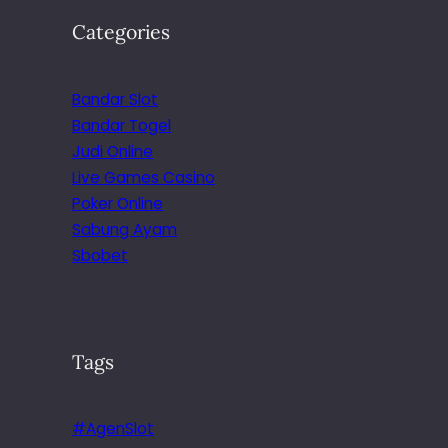
Categories
Bandar Slot
Bandar Togel
Judi Online
Live Games Casino
Poker Online
Sabung Ayam
Sbobet
Tags
#AgenSlot