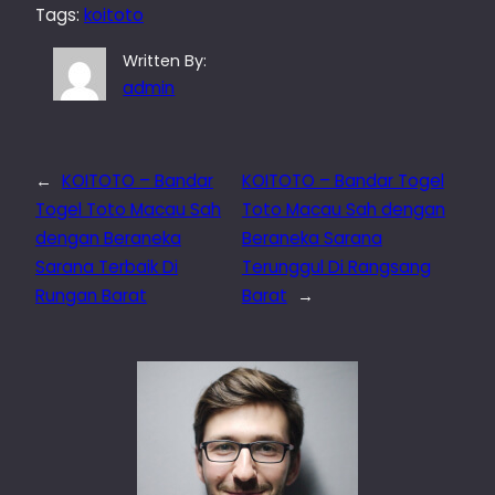
Tags:
koitoto
Written By:
admin
←
KOITOTO – Bandar
KOITOTO – Bandar Togel
Togel Toto Macau Sah
Toto Macau Sah dengan
dengan Beraneka
Beraneka Sarana
Sarana Terbaik Di
Terunggul Di Rangsang
Rungan Barat
Barat
→