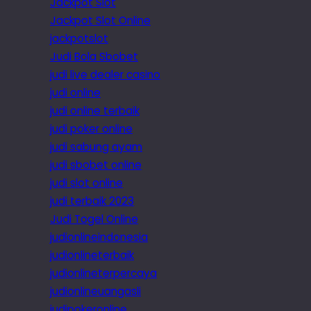
Jackpot Slot
Jackpot Slot Online
jackpotslot
Judi Bola Sbobet
judi live dealer casino
judi online
judi online terbaik
judi poker online
judi sabung ayam
judi sbobet online
judi slot online
judi terbaik 2023
Judi Togel Online
judionlineindonesia
judionlineterbaik
judionlineterpercaya
judionlineuangasli
judipokeronline