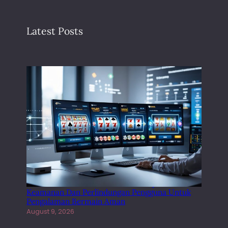
Latest Posts
Judi Online Panduan Memahami Aspek
Keamanan Dan Perlindungan Pengguna Untuk
Pengalaman Bermain Aman
August 9, 2026