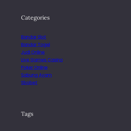
Categories
Bandar Slot
Bandar Togel
Judi Online
Live Games Casino
Poker Online
Sabung Ayam
Sbobet
Tags