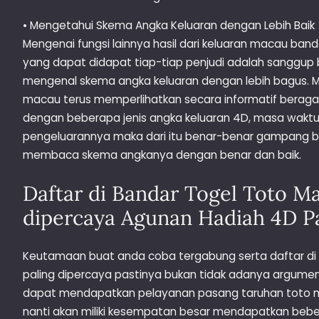
• Mengetahui Skema Angka Keluaran dengan Lebih Baik
Mengenai fungsi lainnya hasil dari keluaran macau ban
yang dapat didapat tiap-tiap penjudi adalah sanggup b
mengenal skema angka keluaran dengan lebih bagus. Ma
macau terus memperlihatkan secara informatif beragam
dengan beberapa jenis angka keluaran 4D, masa waktu
pengeluarannya maka dari itu benar-benar gampang b
membaca skema angkanya dengan benar dan baik.
Daftar di Bandar Togel Toto M
dipercaya Agunan Hadiah 4D Pa
Keutamaan buat anda coba tergabung serta daftar di
paling dipercaya pastinya bukan tidak adanya argume
dapat mendapatkan pelayanan pasang taruhan toto mac
nanti akan miliki kesempatan besar mendapatkan bebe