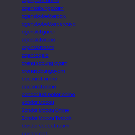
agenpokeronline
agensabungayam
agensbobetterbaik
agensbobetterpercaya
agenslotgacor
agenslotonline
agenslotresmi
agentogela
arena sabung ayam
arenasabungayam
baccarat online
baccaratonline
bandar judi poker online
Bandar Macau
Bandar Macau Online
Bandar Macau Terbaik
bandar sbobet resmi
bandar slot