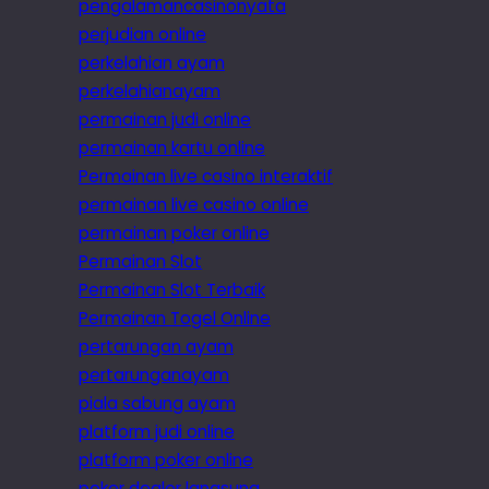
pengalamancasinonyata
perjudian online
perkelahian ayam
perkelahianayam
permainan judi online
permainan kartu online
Permainan live casino interaktif
permainan live casino online
permainan poker online
Permainan Slot
Permainan Slot Terbaik
Permainan Togel Online
pertarungan ayam
pertarunganayam
piala sabung ayam
platform judi online
platform poker online
poker dealer langsung