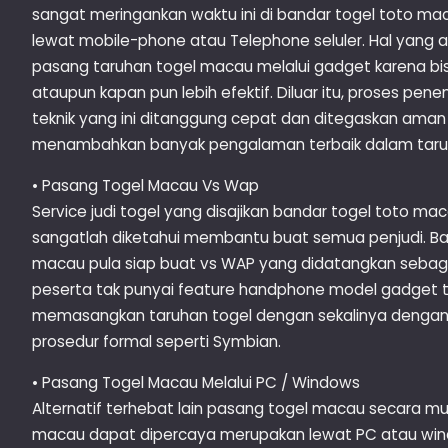
sangat meringankan waktu ini di bandar togel toto mac
lewat mobile-phone atau Telephone seluler. Hal yang a
pasang taruhan togel macau melalui gadget karena bi
ataupun kapan pun lebih efektif. Diluar itu, proses pe
teknik yang ini ditanggung cepat dan ditegaskan aman
menambahkan banyak pengalaman terbaik dalam taruh
• Pasang Togel Macau Vs Wap
Service judi togel yang disajikan bandar togel toto ma
sangatlah diketahui membantu buat semua penjudi. Bah
macau pula siap buat vs WAP yang didatangkan sebagai
peserta tak punyai feature handphone model gadget 
memasangkan taruhan togel dengan sekalinya denga
prosedur formal seperti Symbian.
• Pasang Togel Macau Melalui PC / Windows
Alternatif terhebat lain pasang togel macau secara mu
macau dapat dipercaya merupakan lewat PC atau windo