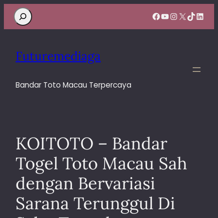
Search
Facebook
YouTube
Instagram
X
TikTok
Linke
Futuremediaga
Bandar Toto Macau Terpercaya
KOITOTO – Bandar
Togel Toto Macau Sah
dengan Bervariasi
Sarana Terunggul Di