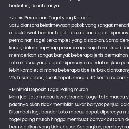
berikut ini, di antaranya:
• Jenis Permainan Togel yang Komplet
Satu diantara keistimewaan pokok yang sangat menar
masuk lewat bandar togel toto macau dapat diperca
permainan togel terkomplet yang disiapkan. Sama de
kenali, dalam tiap-tiap pasaran apa saja termaksud da
memberikan sangat banyak beberapa jenis permainan t
toto macau yang dapat dipercaya mendatangkan per
lebih komplet di mana beberapa tipe terbaik diantaran
2D, tusuk bebas, tusuk tepat, macau 4D serta macam
• Minimal Deposit Togel Paling murah
Main judi toto macau lewat bandar togel toto macau y
pastinya akan tidak membikin sukar banyak penjudi d
Ditambah lagi, bandar toto macau dapat dipercaya m
togel paling murah hingga membuat banyak betaruh d
bermodalkan yang tidak besar. Sedangkan, pembayaran