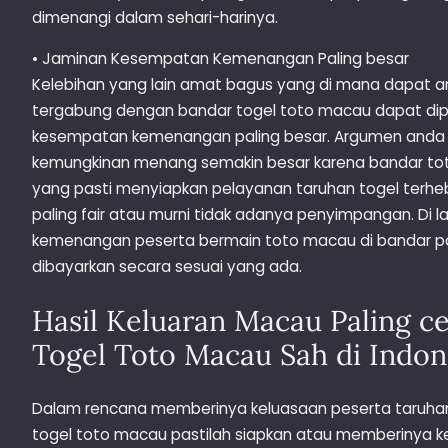
dimenangi dalam sehari-harinya.
• Jaminan Kesempatan Kemenangan Paling besar
Kelebihan yang lain amat bagus yang di mana dapat 
tergabung dengan bandar togel toto macau dapat dip
kesempatan kemenangan paling besar. Argumen anda 
kemungkinan menang semakin besar karena bandar to
yang pasti menyiapkan pelayanan taruhan togel terh
paling fair atau murni tidak adanya penyimpangan. Di la
kemenangan peserta bermain toto macau di bandar pa
dibayarkan secara sesuai yang ada.
Hasil Keluaran Macau Paling c
Togel Toto Macau Sah di Indon
Dalam rencana memberinya keluasaan peserta taruhan
togel toto macau pastilah siapkan atau memberinya ke