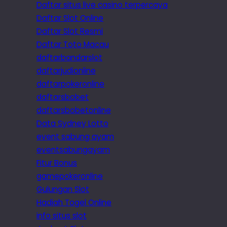
Daftar situs live casino terpercaya
Daftar Slot Online
Daftar Slot Resmi
Daftar Toto Macau
daftarbandarslot
daftarjudionline
daftarpokeronline
daftarsbobet
daftarsbobetonline
Data Sydney Lotto
event sabung ayam
eventsabungayam
Fitur Bonus
gamepokeronline
Gulungan Slot
Hadiah Togel Online
info situs slot