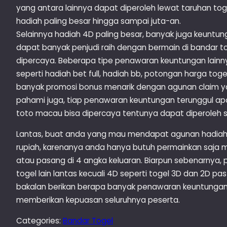
yang antara lainnya dapat diperoleh lewat taruhan to
hadiah paling besar hingga sampai juta-an.
Selainnya hadiah 4D paling besar, banyak juga keuntu
dapat banyak penjudi raih dengan bermain di bandar t
dipercaya. Beberapa tipe penawaran keuntungan lainny
seperti hadiah bet full, hadiah bb, potongan harga tog
banyak promosi bonus menarik dengan agunan claim ya
pahami juga, tiap penawaran keuntungan terunggul ap
toto macau bisa dipercaya tentunya dapat diperoleh
Lantas, buat anda yang mau mendapat agunan hadiah 
rupiah, karenanya anda hanya butuh permainkan saja
atau pasang di 4 angka keluaran. Biarpun sebenarnya,
togel lain lantas kecuali 4D seperti togel 3D dan 2D p
bakalan berikan berapa banyak penawaran keuntungan l
memberikan kepuasan seluruhnya peserta.
Categories:
Bandar Togel