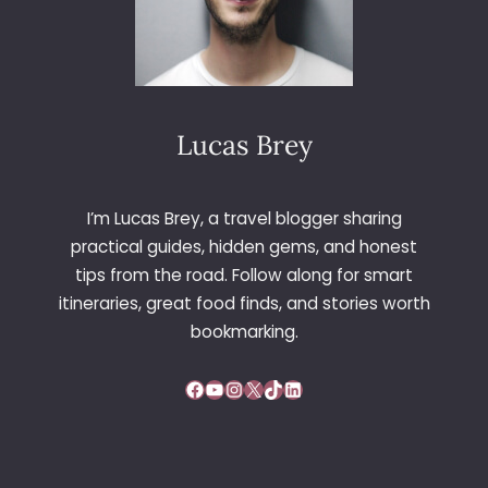
Lucas Brey
I’m Lucas Brey, a travel blogger sharing
practical guides, hidden gems, and honest
tips from the road. Follow along for smart
itineraries, great food finds, and stories worth
bookmarking.
Facebook
YouTube
Instagram
X
TikTok
LinkedIn