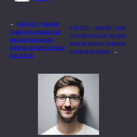
←
KOITOTO – Bandar
KOITOTO – Bandar Togel
Togel Toto Macau Sah
Toto Macau Sah dengan
dengan Bermacam
Banyak Sarana Terhebat
Sarana Terbaik Di Saipar
Di Ranah Batahan
→
Dolok Hole