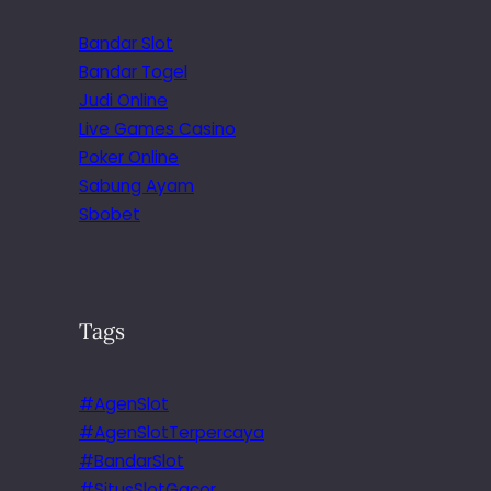
Bandar Slot
Bandar Togel
Judi Online
Live Games Casino
Poker Online
Sabung Ayam
Sbobet
Tags
#AgenSlot
#AgenSlotTerpercaya
#BandarSlot
#SitusSlotGacor