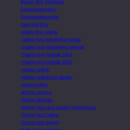
Bonus Slot Terbesar
bonuscasinolive
bonuspokeronline
cara betting
casino live online
casino live streaming online
Casino live streaming terbaik
Casino live terbaik 2024
Casino live terbaik 2026
casino online
casino online live dealer
casinoonline
daftar olxtoto
Daftar Sbobet
Daftar situs live casino terpercaya
Daftar Slot Online
Daftar Slot Resmi