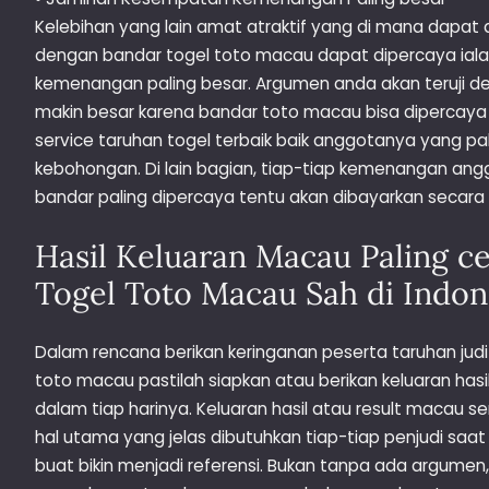
Kelebihan yang lain amat atraktif yang di mana dapat
dengan bandar togel toto macau dapat dipercaya ial
kemenangan paling besar. Argumen anda akan teruji
makin besar karena bandar toto macau bisa dipercay
service taruhan togel terbaik baik anggotanya yang pal
kebohongan. Di lain bagian, tiap-tiap kemenangan an
bandar paling dipercaya tentu akan dibayarkan secara
Hasil Keluaran Macau Paling c
Togel Toto Macau Sah di Indon
Dalam rencana berikan keringanan peserta taruhan jud
toto macau pastilah siapkan atau berikan keluaran has
dalam tiap harinya. Keluaran hasil atau result macau se
hal utama yang jelas dibutuhkan tiap-tiap penjudi saa
buat bikin menjadi referensi. Bukan tanpa ada argum