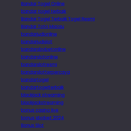
Bandar Togel Online
bandar togel terbaik
Bandar Togel Terbaik Togel Resmi
Bandar Toto Macau
bandarjudionline
bandarjudislot
bandarsbobetonline
bandarslotonline
bandarslotresmi
bandarslotterpercaya
bandartogel
bandartogelterbaik
blackjack streaming
blackjackstreaming
bonus casino live
bonus sbobet 2024
Bonus Slot