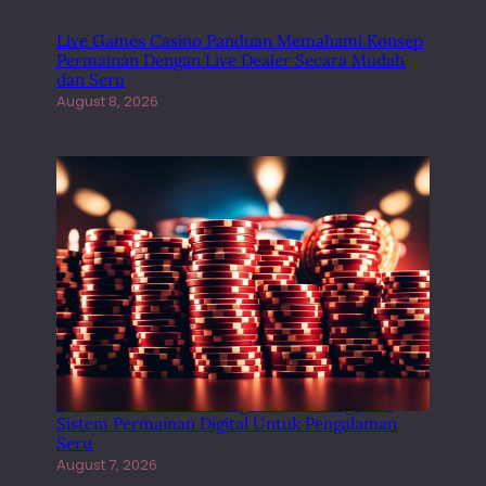
Live Games Casino Panduan Memahami Konsep
Permainan Dengan Live Dealer Secara Mudah
dan Seru
August 8, 2026
Live Games Casino Mengenal Teknologi Dan
Sistem Permainan Digital Untuk Pengalaman
Seru
August 7, 2026