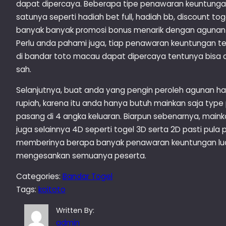
dapat dipercaya. Beberapa tipe penawaran keuntungan 
satunya seperti hadiah bet full, hadiah bb, discount to
banyak banyak promosi bonus menarik dengan agunan 
Perlu anda pahami juga, tiap penawaran keuntungan t
di bandar toto macau dapat dipercaya tentunya bisa d
sah.
Selanjutnya, buat anda yang pengin peroleh agunan ha
rupiah, karena itu anda hanya butuh mainkan saja typ
pasang di 4 angka keluaran. Biarpun sebenarnya, maink
juga selainnya 4D seperti togel 3D serta 2D pasti pula
memberinya berapa banyak penawaran keuntungan luar
mengesankan semuanya peserta.
Categories:
Bandar Togel
Tags:
koitoto
Written By:
admin