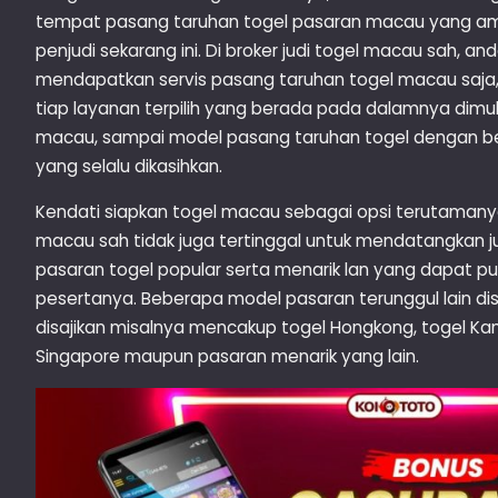
tempat pasang taruhan togel pasaran macau yang ama
penjudi sekarang ini. Di broker judi togel macau sah, a
mendapatkan servis pasang taruhan togel macau saja,
tiap layanan terpilih yang berada pada dalamnya dimul
macau, sampai model pasang taruhan togel dengan b
yang selalu dikasihkan.
Kendati siapkan togel macau sebagai opsi terutamany
macau sah tidak juga tertinggal untuk mendatangkan 
pasaran togel popular serta menarik lan yang dapat pu
pesertanya. Beberapa model pasaran terunggul lain d
disajikan misalnya mencakup togel Hongkong, togel Ka
Singapore maupun pasaran menarik yang lain.