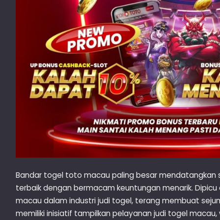
Bandar togel toto macau paling besar mendatangkan s
terbaik dengan bermacam keuntungan menarik. Dipicu
macau dalam industri judi togel, terang membuat sejum
memiliki inisiatif tampilkan pelayanan judi togel macau,