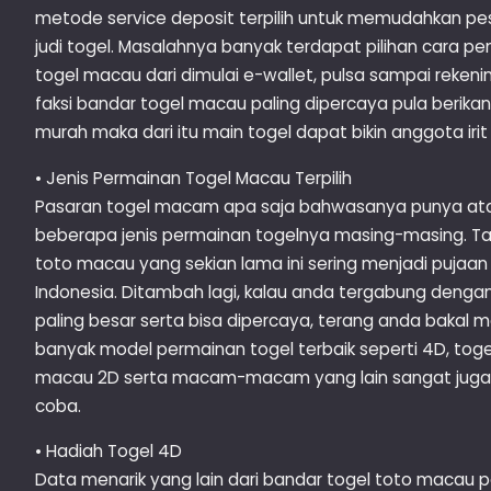
metode service deposit terpilih untuk memudahkan pe
judi togel. Masalahnya banyak terdapat pilihan cara p
togel macau dari dimulai e-wallet, pulsa sampai rekening
faksi bandar togel macau paling dipercaya pula berika
murah maka dari itu main togel dapat bikin anggota irit
• Jenis Permainan Togel Macau Terpilih
Pasaran togel macam apa saja bahwasanya punya ata
beberapa jenis permainan togelnya masing-masing. Tak
toto macau yang sekian lama ini sering menjadi pujaan
Indonesia. Ditambah lagi, kalau anda tergabung denga
paling besar serta bisa dipercaya, terang anda baka
banyak model permainan togel terbaik seperti 4D, togel
macau 2D serta macam-macam yang lain sangat juga
coba.
• Hadiah Togel 4D
Data menarik yang lain dari bandar togel toto macau pa