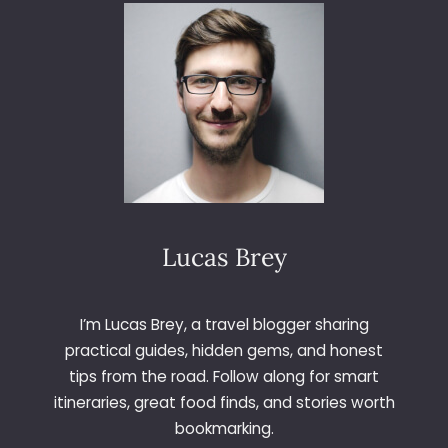
Lucas Brey
I’m Lucas Brey, a travel blogger sharing
practical guides, hidden gems, and honest
tips from the road. Follow along for smart
itineraries, great food finds, and stories worth
bookmarking.