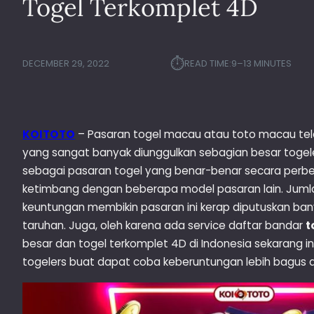
Togel Terkomplet 4D
⏱︎
DECEMBER 29, 2022
READ TIME:
9–13 MINUTES
KOITOTO
– Pasaran togel macau atau toto macau tela
yang sangat banyak diunggulkan sebagian besar togele
sebagai pasaran togel yang benar-benar secara perbe
ketimbang dengan beberapa model pasaran lain. Jum
keuntungan membikin pasaran ini kerap diputuskan bany
taruhan. Juga, oleh karena ada service daftar bandar
t
besar dan togel terkomplet 4D di Indonesia sekarang i
togelers buat dapat coba keberuntungan lebih bagus