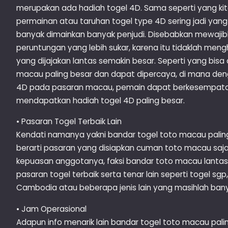
merupakan ada hadiah togel 4D. Sama seperti yang kit
permainan atau taruhan togel type 4D sering jadi yang
banyak dimainkan banyak penjudi. Disebabkan mewaji
peruntungan yang lebih sukar, karena itu tidaklah men
yang dijajakan lantas semakin besar. Seperti yang bisa 
macau paling besar dan dapat dipercaya, di mana de
4D pada pasaran macau, pemain dapat berkesempat
mendapatkan hadiah togel 4D paling besar.
• Pasaran Togel Terbaik Lain
Kendati namanya yakni bandar togel toto macau paling 
berarti pasaran yang disiapkan cuman toto macau saja
kepuasan anggotanya, faksi bandar toto macau lantas
pasaran togel terbaik serta tenar lain seperti togel sgp
Cambodia atau beberapa jenis lain yang masihlah bany
• Jam Operasional
Adapun info menarik lain bandar togel toto macau pal