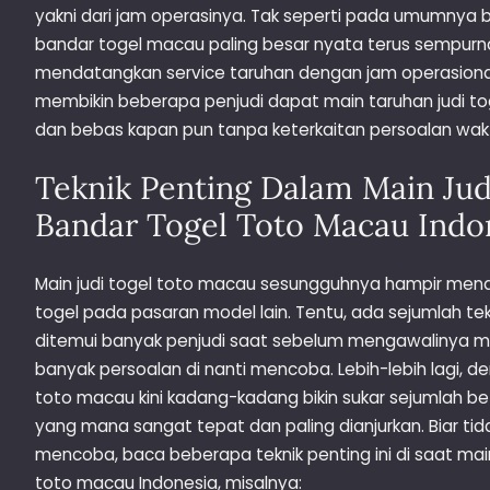
yakni dari jam operasinya. Tak seperti pada umumnya 
bandar togel macau paling besar nyata terus sempurn
mendatangkan service taruhan dengan jam operasional 
membikin beberapa penjudi dapat main taruhan judi 
dan bebas kapan pun tanpa keterkaitan persoalan wak
Teknik Penting Dalam Main Jud
Bandar Togel Toto Macau Indo
Main judi togel toto macau sesungguhnya hampir mend
togel pada pasaran model lain. Tentu, ada sejumlah tek
ditemui banyak penjudi saat sebelum mengawalinya m
banyak persoalan di nanti mencoba. Lebih-lebih lagi, 
toto macau kini kadang-kadang bikin sukar sejumlah 
yang mana sangat tepat dan paling dianjurkan. Biar tid
mencoba, baca beberapa teknik penting ini di saat main 
toto macau Indonesia, misalnya: