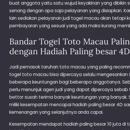
buat anggota yaitu satu wujud keyakinan yang dibikin
senang dengan apa saja pelayanan yang disiapkan. Ka
lain sediakan pelayanan judi togel macau akan tetapi 
pembayaran yang sesuai yang ada maka kurang mem
Bandar Togel Toto Macau Palin
dengan Hadiah Paling besar 4D 
Jadi pemasok taruhan toto macau yang paling recom
togel toto macau bisa dipercaya selalu mengesankan
beberapa keuntungan bagi beberapa anggotanya. Sebab
perlu menunjuk agen judi yang dapat dipercaya sebab t
bettor susah terima banyak keuntungan yang banyak. S
miliki kesempatan mencapai hadiah paling besar 4D samp
kemenangan yang selanjutnya anda capai.
Kesempatan mendapat hadiah paling besar 10 juta di tar