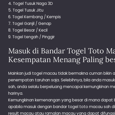
4. Togel Tusuk Naga 3D
5. Togel Tusuk JItu
6. Togel Kembang / Kempis
7. Togel Ganjil / Genap
8. Togel Besar / Kecil
9. Togel tengah / Pinggir
Masuk di Bandar Togel Toto M
Kesempatan Menang Paling be
Mainkan judi togel macau tidak bermakna cuman bikin
penempatan taruhan saja. Selebihnya, bila anda masuk
sah, anda selalu berpeluang mencapai kemungkinan me
harinya.
Kemungkinan kemenangan yang besar di mana dapat 
apabila masuk dengan bandar togel toto macau sah dia
result macau atau ramalan macau yang dapat difungsi