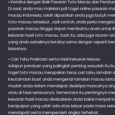
• Ketahui dengan Baik Pasaran Toto Macau dan Peratu
Di saat anda mau mainkan judi togel online pasaran ma
macau Indonesia, telah dipastikan anda juga butuh me
toto macau tersebut. Jadi contoh, anda perlu mengeta
pasaran macau hingga dapat membantu anda untuk ikuti
keluaran hasil toto macau. Saat itu, ada juga aturan-a
yang anda sebaiknya ketahui sama dengan seperti ber
biasanya.
• Cari Tahu Prakiraan serta Hasil Keluaran Macau
Adapun panduan yang palinglah penting sesudah itu b
togel toto macau merupakan terus cari tahu ramalan a
Keutamaan buat anda mengenal ramalan macau lanta
mudah anda dalam mendapat deskripsi munculnya angka
atau di fase seterusnya. Sementara itu pentingnya m
keluaran hasil macau disebabkan anda bakal menjadi 
berapapun yang udah ada atau keluar pada masa se
mendapati serta memperoleh angka terhebat.