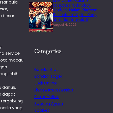
Live Games Casino
esar pula
Mengenal Teknologi
sar,
Modern Dalam Platform
Permainan Digital Yang
 besar.
Seru dan Interaktif
August 4, 2026
g
Categories
na service
 toto macau
ngan
Bandar Slot
ang lebih
Bandar Togel
Judi Online
u dahulu
Live Games Casino
da dapat
Poker Online
a tergabung
Sabung Ayam
onesia yang
Sbobet