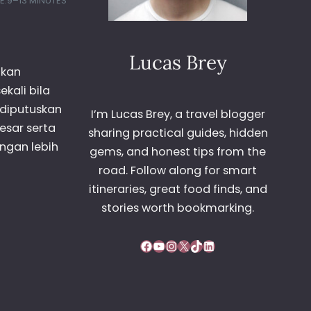
E:
9–13 MINUTES
Lucas Brey
lkan
kali bila
 diputuskan
I’m Lucas Brey, a travel blogger
esar serta
sharing practical guides, hidden
ngan lebih
gems, and honest tips from the
road. Follow along for smart
itineraries, great food finds, and
stories worth bookmarking.
Facebook
YouTube
Instagram
X
TikTok
LinkedIn