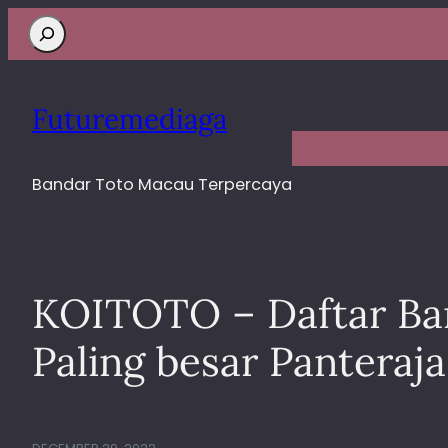
Search
Futuremediaga
Bandar Toto Macau Terpercaya
KOITOTO – Daftar Ba
Paling besar Panteraj