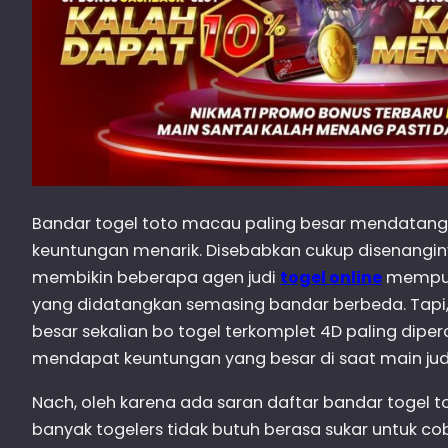
Bandar togel toto macau paling besar mendatangk
keuntungan menarik. Disebabkan cukup disenanginy
membikin beberapa agen judi
togel online
mempuny
yang didatangkan semasing bandar berbeda. Tapi
besar sekalian bo togel terkomplet 4D paling dipe
mendapat keuntungan yang besar di saat main judi
Nach, oleh karena ada saran daftar bandar togel t
banyak togelers tidak butuh berasa sukar untuk c