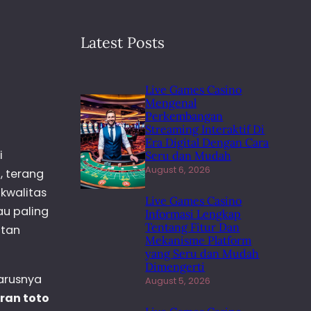
Latest Posts
Live Games Casino
Mengenal
Perkembangan
Streaming Interaktif Di
Era Digital Dengan Cara
i
Seru dan Mudah
August 6, 2026
, terang
 kwalitas
Live Games Casino
u paling
Informasi Lengkap
Tentang Fitur Dan
atan
Mekanisme Platform
yang Seru dan Mudah
Dimengerti
harusnya
August 5, 2026
ran toto