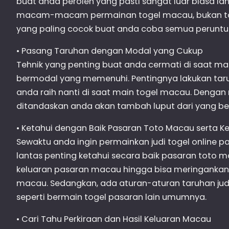
buat anda peroleh yang pasti sangat luar biasa la
macam-macam permainan togel macau, bukan tak 
yang paling cocok buat anda coba semua perunt
• Pasang Taruhan dengan Modal yang Cukup
Tehnik yang penting buat anda cermati di saat m
bermodal yang memenuhi. Pentingnya lakukan taruha
anda raih nanti di saat main togel macau. Denga
ditandaskan anda akan tambah luput dari yang bern
• Ketahui dengan Baik Pasaran Toto Macau serta 
Sewaktu anda ingin permainkan judi togel online 
lantas penting ketahui secara baik pasaran toto 
keluaran pasaran macau hingga bisa meringankan a
macau. Sedangkan, ada aturan-aturan taruhan ju
seperti bermain togel pasaran lain umumnya.
• Cari Tahu Perkiraan dan Hasil Keluaran Macau