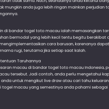
ntaran tidak sama. Nach, seandainya anda ketahui bany
mungkin anda juga lebih ringan mainkan perjudian 
ungannya.
ain di bandar togel toto macau ialah memasangkan ta
n bermodal yang lebih kecil tentu begitu berakibat di
n mengimplementasikan cara barusan, karenanya dapa
ama rugi, terutama jika setiap saat kalah.
Ketentuan Taruhannya
pasaran macau di bandar togel toto macau Indonesia, p
macau tersebut. Jadi contoh, anda perlu mengetahui k
nda untuk mengikut live draw atau cari tahu keluaran 
di togel macau yang semestinya anda pahami sebagai