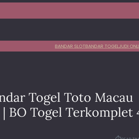
BANDAR SLOT
BANDAR TOGEL
JUDI ONL
ndar Togel Toto Macau
a | BO Togel Terkomplet