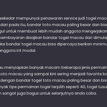
sekedar mempunyai penawaran service judi togel maca
 dari pada itu, bandar toto macau paling besar dan bi
gul untuk membuat lebih mudah anggota mengerjakan
h pembayaran disajikan bandar togel macau dari dimulai
faksi bandar togel macau bisa dipercaya berikan mini
nggota irit modal.
atau menyiapkan banyak macam beberapa jenis permai
toto macau yang sampai kini sering menjadi favorite b
 dengan bandar togel toto macau paling besar dan bi
k tipe permainan togel terpilih seperti 4D, togel tusu
n sangat juga bagus untuk selanjutnya anda coba.