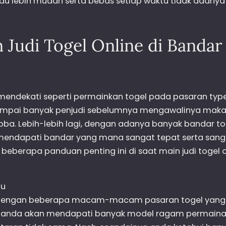
au lebih mudah serta bebas setiap waktu tidak adanya 
 Judi Togel Online di Bandar
endekati seperti permainkan togel pada pasaran type 
ijumpai banyak penjudi sebelumnya mengawalinya maka
a. Lebih-lebih lagi, dengan adanya banyak bandar t
 mendapati bandar yang mana sangat tepat serta sang
beberapa panduan penting ini di saat main judi togel o
au
l dengan beberapa macam-macam pasaran togel yang l
s anda akan mendapati banyak model ragam permaina