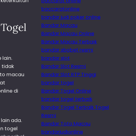
keterkaitan
baccarat online
baccaratonline
bandar judi poker online
 Togel
Bandar Macau
Bandar Macau Online
Bandar Macau Terbaik
bandar sbobet resmi
bandar slot
lain.
Bandar Slot Resmi
 tidak
Bandar Slot RTP Tinggi
oto macau
bandar togel
at
Bandar Togel Online
nline di
bandar togel terbaik
Bandar Togel Terbaik Togel
Resmi
ain ada.
Bandar Toto Macau
n togel
bandarjudionline