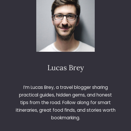
Lucas Brey
I’m Lucas Brey, a travel blogger sharing
practical guides, hidden gems, and honest
tips from the road. Follow along for smart
itineraries, great food finds, and stories worth
bookmarking.