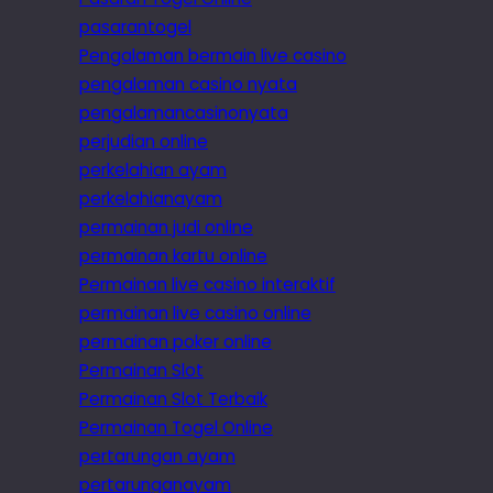
pasarantogel
Pengalaman bermain live casino
pengalaman casino nyata
pengalamancasinonyata
perjudian online
perkelahian ayam
perkelahianayam
permainan judi online
permainan kartu online
Permainan live casino interaktif
permainan live casino online
permainan poker online
Permainan Slot
Permainan Slot Terbaik
Permainan Togel Online
pertarungan ayam
pertarunganayam