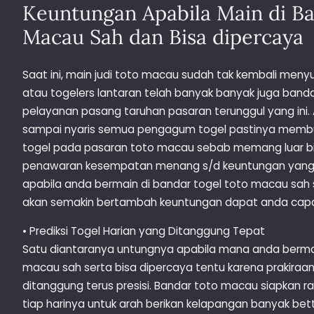
Keuntungan Apabila Main di Ba
Macau Sah dan Bisa dipercaya
Saat ini, main judi toto macau sudah tak kembali men
atau togelers lantaran telah banyak banyak juga bandar
pelayanan pasang taruhan pasaran terunggul yang ini. 
sampai nyaris semua pengagum togel pastinya membu
togel pada pasaran toto macau sebab memang luar bias
penawaran kesempatan menang s/d keuntungan yang be
apabila anda bermain di bandar togel toto macau sah s
akan semakin bertambah keuntungan dapat anda capai 
• Prediksi Togel Harian yang Ditanggung Tepat
Satu diantaranya untungnya apabila mana anda bermai
macau sah serta bisa dipercaya tentu karena prakiraan
ditanggung terus presisi. Bandar toto macau siapkan 
tiap harinya untuk arah berikan kelapangan banyak bet