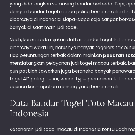
yang didatangkan semasing bandar berbeda. Tapi, ap
dengan bandar togel macau paling besar sekalian bo t
dipercaya di Indonesia, siapa-siapa saja sangat berk
banyak di saat main judi togel.
Nach, karena ada rujukan daftar bandar togel toto mac
dipercaya waktu ini, harusnya banyak togelers tak but
tiap peruntungan terbaik dalam mainkan
pasaran tot
mendatangkan pelayanan judi togel macau terbaik, ba
pun pastilah tawarkan juga beraneka banyak penawaran
togel 4D paling besar, varian type permainan toto m
agunan kesempatan menang yang besar sekali.
Data Bandar Togel Toto Macau 
Indonesia
Ketenaran judi togel macau di Indonesia tentu udah me