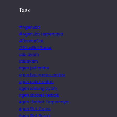
Tags
#AgenSlot
#AgenSlotTerpercaya
#BandarSlot
#SitusSlotGacor
adu ayam
aduayam
agen judi online
agen live games casino
agen poker online
agen sabung ayam
agen sbobet terbaik
Agen Sbobet Terpercaya
Agen Slot Gacor
Agen Slot Resmi