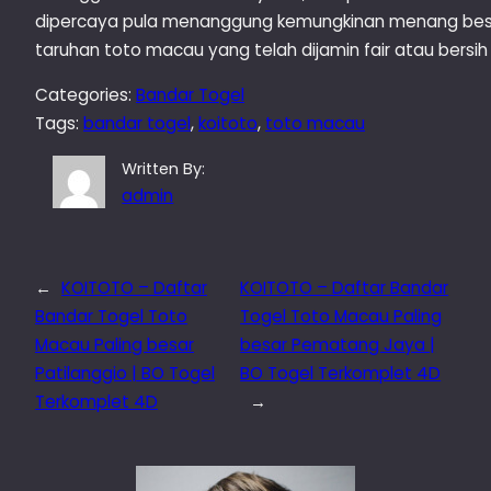
dipercaya pula menanggung kemungkinan menang bes
taruhan toto macau yang telah dijamin fair atau bersih
Categories:
Bandar Togel
Tags:
bandar togel
, 
koitoto
, 
toto macau
Written By:
admin
←
KOITOTO – Daftar
KOITOTO – Daftar Bandar
Bandar Togel Toto
Togel Toto Macau Paling
Macau Paling besar
besar Pematang Jaya |
Patilanggio | BO Togel
BO Togel Terkomplet 4D
Terkomplet 4D
→