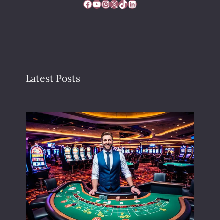
Facebook
YouTube
Instagram
X
TikTok
LinkedIn
Latest Posts