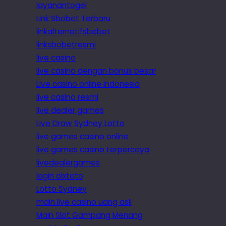
layanantogel
Link Sbobet Terbaru
linkalternatifsbobet
linksbobetresmi
live casino
live casino dengan bonus besar
Live casino online Indonesia
live casino resmi
live dealer games
Live Draw Sydney Lotto
live games casino online
live games casino terpercaya
livedealergames
login olxtoto
Lotto Sydney
main live casino uang asli
Main Slot Gampang Menang