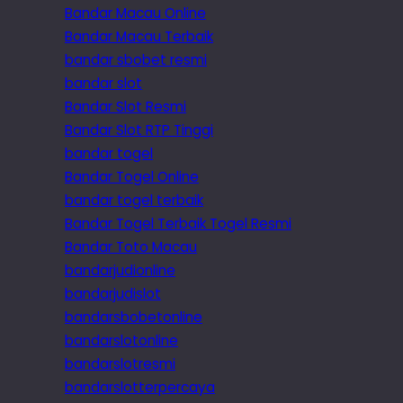
Bandar Macau Online
Bandar Macau Terbaik
bandar sbobet resmi
bandar slot
Bandar Slot Resmi
Bandar Slot RTP Tinggi
bandar togel
Bandar Togel Online
bandar togel terbaik
Bandar Togel Terbaik Togel Resmi
Bandar Toto Macau
bandarjudionline
bandarjudislot
bandarsbobetonline
bandarslotonline
bandarslotresmi
bandarslotterpercaya