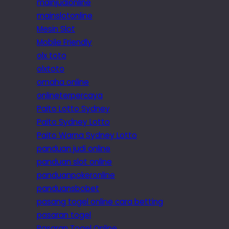
mainjudionline
mainslotonline
Mesin Slot
Mobile Friendly
olx toto
olxtoto
omaha online
onlineterpercaya
Paito Lotto Sydney
Paito Sydney Lotto
Paito Warna Sydney Lotto
panduan judi online
panduan slot online
panduanpokeronline
panduansbobet
pasang togel online cara betting
pasaran togel
Pasaran Togel Online