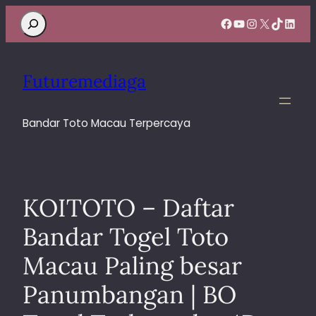
Search
Facebook
YouTube
Instagram
X
TikTok
Linke
Futuremediaga
Bandar Toto Macau Terpercaya
KOITOTO – Daftar
Bandar Togel Toto
Macau Paling besar
Panumbangan | BO