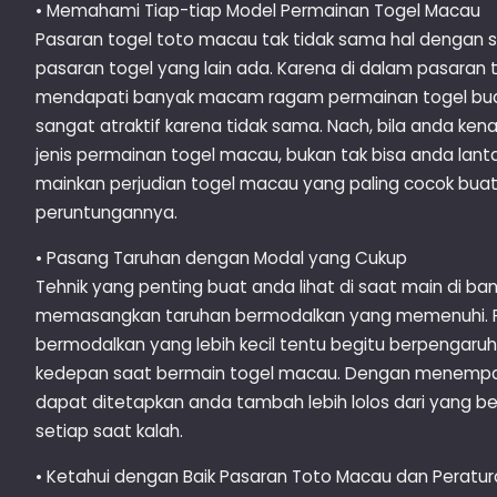
• Memahami Tiap-tiap Model Permainan Togel Macau
Pasaran togel toto macau tak tidak sama hal deng
pasaran togel yang lain ada. Karena di dalam pasaran
mendapati banyak macam ragam permainan togel buat
sangat atraktif karena tidak sama. Nach, bila anda ke
jenis permainan togel macau, bukan tak bisa anda lan
mainkan perjudian togel macau yang paling cocok bu
peruntungannya.
• Pasang Taruhan dengan Modal yang Cukup
Tehnik yang penting buat anda lihat di saat main di ba
memasangkan taruhan bermodalkan yang memenuhi. Pe
bermodalkan yang lebih kecil tentu begitu berpengaruh
kedepan saat bermain togel macau. Dengan menempatk
dapat ditetapkan anda tambah lebih lolos dari yang ber
setiap saat kalah.
• Ketahui dengan Baik Pasaran Toto Macau dan Peratu