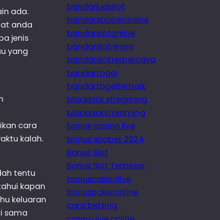
bandarjudislot
in ada.
bandarsbobetonline
uat anda
bandarslotonline
pa jenis
bandarslotresmi
au yang
bandarslotterpercaya
bandartogel
bandartogelterbaik
n
blackjack streaming
blackjackstreaming
ikan cara
bonus casino live
aktu kalah.
bonus sbobet 2024
Bonus Slot
Bonus Slot Terbesar
dah tentu
bonuscasinolive
tahui kapan
bonuspokeronline
hu keluaran
cara betting
mi sama
casino live online