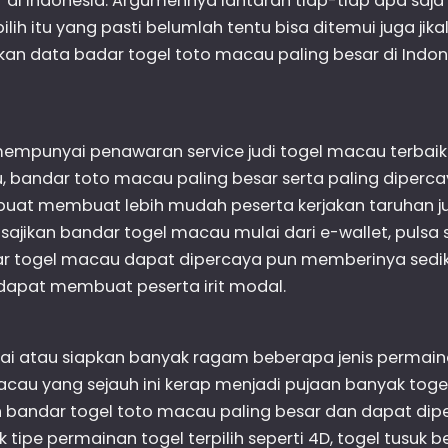
 di Indonesia. Argumennya lantaran tiap-tiap apa saj
lih itu yang pasti belumlah tentu bisa ditemui juga jik
askan data badar togel toto macau paling besar di Indo
mempunyai penawaran service judi togel macau terbai
tu, bandar toto macau paling besar serta paling diperc
uat membuat lebih mudah peserta kerjakan taruhan jud
ajikan bandar togel macau mulai dari e-wallet, pulsa
ndar togel macau dapat dipercaya pun memberinya sedi
 dapat membuat peserta irit modal.
ai atau siapkan banyak ragam beberapa jenis permain
acau yang sejauh ini kerap menjadi pujaan banyak toge
 bandar togel toto macau paling besar dan dapat dip
pe permainan togel terpilih seperti 4D, togel tusuk b