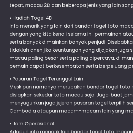
tepat, macau 2D dan beberapa jenis yang lain sa
• Hadiah Togel 4D
Info menarik yang lain dari bandar togel toto mac
dengan yang kita kenali selama ini, permainan at
serta banyak dimainkan banyak penjudi. Disebabk
tidaklah aneh jika keuntungan yang dijajakan juga 
macau paling besar serta paling dipercaya, di m
pemain dapat berkesempatan serta berpeluang per
• Pasaran Togel Terunggul Lain
Meskipun namanya merupakan bandar togel toto 
disiapkan sekedar toto macau saja. Juga, buat ja
menyuguhkan juga jejeran pasaran togel terpilih sert
Cambodia ataupun macam-macam lain yang masi
• Jam Operasional
Adapun info menarik lain bandar togel toto macau