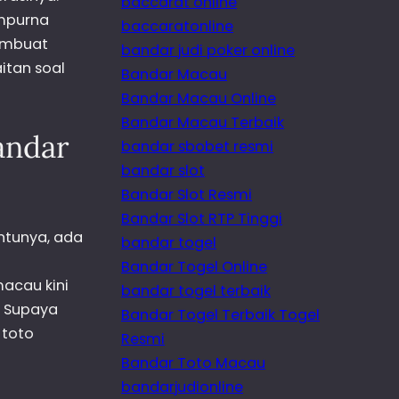
baccarat online
empurna
baccaratonline
embuat
bandar judi poker online
itan soal
Bandar Macau
Bandar Macau Online
Bandar Macau Terbaik
andar
bandar sbobet resmi
bandar slot
Bandar Slot Resmi
Bandar Slot RTP Tinggi
ntunya, ada
bandar togel
Bandar Togel Online
acau kini
bandar togel terbaik
. Supaya
Bandar Togel Terbaik Togel
 toto
Resmi
Bandar Toto Macau
bandarjudionline