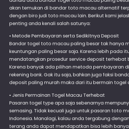
dahulu data bandar togel toto macau paling besar
akan temukan di bandar toto macau alternatif terpi
dengan biro judi toto macau lain. Berikut kami jel
penting anda kenali salah satunya:
• Metode Pembayaran serta Sedikitnya Deposit
Bandar togel toto macau paling besar tak hanya 
keuntungan paling besar saja. Karena lebih pada i
mendatangkan prosedur service deposit terhebat b
Karena banyak ada pilihan metoda pembayaran dis
rekening bank. Gak itu saja, bahkan juga faksi ba
deposit paling murah maka dari itu bermain togel
• Jenis Permainan Togel Macau Terhebat
Pasaran togel type apa saja sebenarnya mempuny
semasing. Tidak kecuali juga untuk pasaran toto m
Indonesia. Manalagi, kalau anda tergabung dengan
terang anda dapat mendapatkan bisa lebih banyak ti