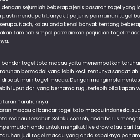
 dengan sejumlah beberapa jenis pasaran togel yang la
pasti mendapati banyak tipe jenis permainan togel b
k serupa. Nach, kalau anda kenal banyak tentang bebera
a akan tambah simpel permainkan perjudian togel mac
nya.
 di bandar togel toto macau yaitu menempatkan taruha
aruhan bermodal yang lebih kecil tentunya sangatlah
n di saat main togel macau. Dengan mengimplementas
ih luput dari yang bernama rugi, terlebih bila kapan w
raturan Taruhannya
asaran macau di bandar togel toto macau Indonesia, su
oto macau tersebut. Selaku contoh, anda harus menge
permudah anda untuk mengikut live draw atau cari ta
an taruhan judi togel macau yang anda sebaiknya paha