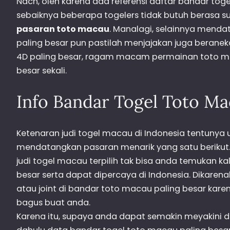
Nach, oleh karena ada referensi daftar bandar toge
sebaiknya beberapa togelers tidak butuh berasa s
pasaran toto macau
. Manalagi, selainnya menda
paling besar pun pastilah menjajakan juga beran
4D paling besar, ragam macam permainan toto 
besar sekali.
Info Bandar Togel Toto Mac
Ketenaran judi togel macau di Indonesia tentunya u
mendatangkan pasaran menarik yang satu berikut. 
judi togel macau terpilih tak bisa anda temukan 
besar serta dapat dipercaya di Indonesia. Dikaren
atau joint di bandar toto macau paling besar kar
bagus buat anda.
Karena itu, supaya anda dapat semakin meyakini d