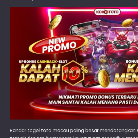
Bandar togel toto macau paling besar mendatangkan s