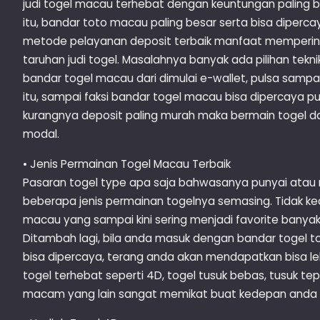
judi togel macau terhebat dengan keuntungan paling bes
itu, bandar toto macau paling besar serta bisa diper
metode pelayanan deposit terbaik manfaat memperi
taruhan judi togel. Masalahnya banyak ada pilihan tekn
bandar togel macau dari dimulai e-wallet, pulsa sampa
itu, sampai faksi bandar togel macau bisa dipercaya p
kurangnya deposit paling murah maka bermain togel d
modal.
• Jenis Permainan Togel Macau Terbaik
Pasaran togel type apa saja bahwasanya punyai atau
beberapa jenis permainan togelnya semasing. Tidak kec
macau yang sampai kini sering menjadi favorite banyak 
Ditambah lagi, bila anda masuk dengan bandar togel t
bisa dipercaya, terang anda akan mendapatkan bisa l
togel terhebat seperti 4D, togel tusuk bebas, tusuk 
macam yang lain sangat memikat buat kedepan anda 