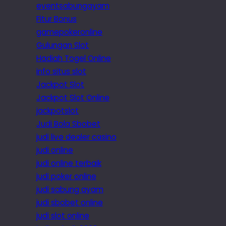
eventsabungayam
Fitur Bonus
gamepokeronline
Gulungan Slot
Hadiah Togel Online
info situs slot
Jackpot Slot
Jackpot Slot Online
jackpotslot
Judi Bola Sbobet
judi live dealer casino
judi online
judi online terbaik
judi poker online
judi sabung ayam
judi sbobet online
judi slot online