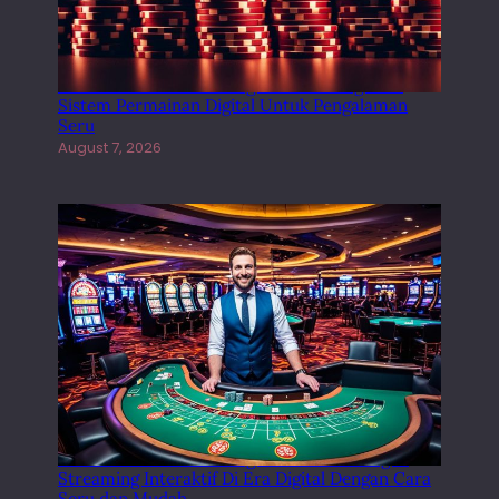
Live Games Casino Mengenal Teknologi Dan
Sistem Permainan Digital Untuk Pengalaman
Seru
August 7, 2026
Live Games Casino Mengenal Perkembangan
Streaming Interaktif Di Era Digital Dengan Cara
Seru dan Mudah