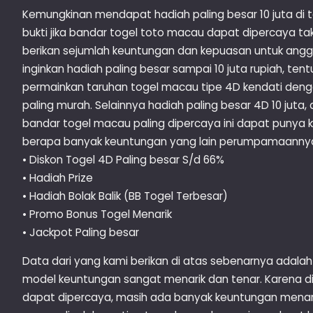
Kemungkinan mendapat hadiah paling besar 10 juta di ta
bukti jika bandar togel toto macau dapat dipercaya t
berikan sejumlah keuntungan dan kepuasan untuk angg
inginkan hadiah paling besar sampai 10 juta rupiah, te
permainkan taruhan togel macau tipe 4D kendati den
paling murah. Selainnya hadiah paling besar 4D 10 juta,
bandar togel macau paling dipercaya ini dapat pun
berapa banyak keuntungan yang lain perumpamaannya 
• Diskon Togel 4D Paling besar S/d 66%
• Hadiah Prize
• Hadiah Bolak Balik (BB Togel Terbesar)
• Promo Bonus Togel Menarik
• Jackpot Paling besar
Data dari yang kami berikan di atas sebenarnya adalah
model keuntungan sangat menarik dan tenar. Karena d
dapat dipercaya, masih ada banyak keuntungan menar