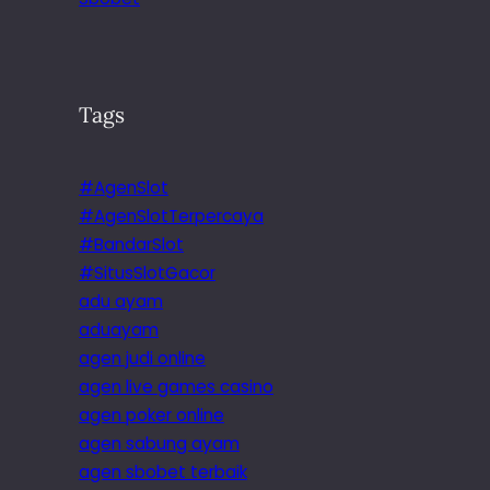
Tags
#AgenSlot
#AgenSlotTerpercaya
#BandarSlot
#SitusSlotGacor
adu ayam
aduayam
agen judi online
agen live games casino
agen poker online
agen sabung ayam
agen sbobet terbaik