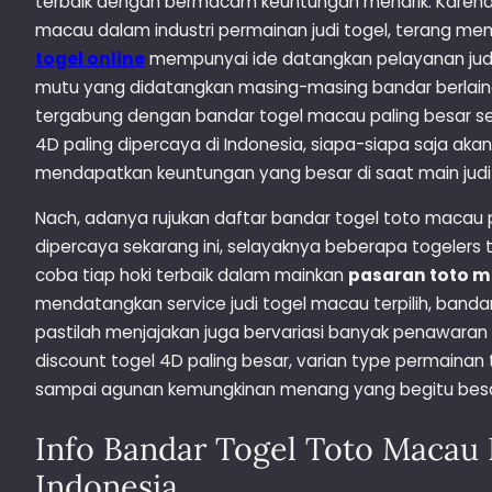
terbaik dengan bermacam keuntungan menarik. Karena
macau dalam industri permainan judi togel, terang m
togel online
mempunyai ide datangkan pelayanan jud
mutu yang didatangkan masing-masing bandar berlaina
tergabung dengan bandar togel macau paling besar se
4D paling dipercaya di Indonesia, siapa-siapa saja ak
mendapatkan keuntungan yang besar di saat main judi 
Nach, adanya rujukan daftar bandar togel toto macau p
dipercaya sekarang ini, selayaknya beberapa togelers 
coba tiap hoki terbaik dalam mainkan
pasaran toto 
mendatangkan service judi togel macau terpilih, banda
pastilah menjajakan juga bervariasi banyak penawaran
discount togel 4D paling besar, varian type permaina
sampai agunan kemungkinan menang yang begitu besa
Info Bandar Togel Toto Macau P
Indonesia