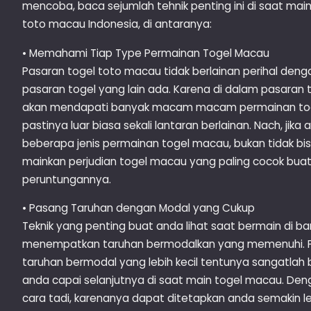
mencoba, baca sejumlah tehnik penting ini di saat main 
toto macau Indonesia, di antaranya:
• Memahami Tiap Type Permainan Togel Macau
Pasaran togel toto macau tidak berlainan perihal d
pasaran togel yang lain ada. Karena di dalam pasaran
akan mendapati banyak macam macam permainan toge
pastinya luar biasa sekali lantaran berlainan. Nach, jika
beberapa jenis permainan togel macau, bukan tidak bi
mainkan perjudian togel macau yang paling cocok bu
peruntungannya.
• Pasang Taruhan dengan Modal yang Cukup
Teknik yang penting buat anda lihat saat bermain di b
menempatkan taruhan bermodalkan yang memenuhi. P
taruhan bermodal yang lebih kecil tentunya sangatlah 
anda capai selanjutnya di saat main togel macau. D
cara tadi, karenanya dapat ditetapkan anda semakin le