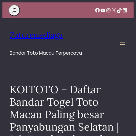
Search
Facebook
YouTube
Instagram
X
TikTok
Linke
Futuremediaga
Bandar Toto Macau Terpercaya
KOITOTO – Daftar
Bandar Togel Toto
Macau Paling besar
Panyabungan Selatan |