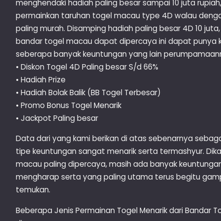
menghendaki hadiah paling besar sampai 10 juta rupiah,
permainkan taruhan togel macau type 4D walau denga
paling murah. Disamping hadiah paling besar 4D 10 juta
bandar togel macau dapat dipercaya ini dapat punya
seberapa banyak keuntungan yang lain perumpamaann
• Diskon Togel 4D Paling besar S/d 66%
• Hadiah Prize
• Hadiah Bolak Balik (BB Togel Terbesar)
• Promo Bonus Togel Menarik
• Jackpot Paling besar
Data dari yang kami berikan di atas sebenarnya sebag
tipe keuntungan sangat menarik serta termashyur. Dika
macau paling dipercaya, masih ada banyak keuntungan
mengharap serta yang paling utama terus begitu gam
temukan.
Beberapa Jenis Permainan Togel Menarik dari Bandar 