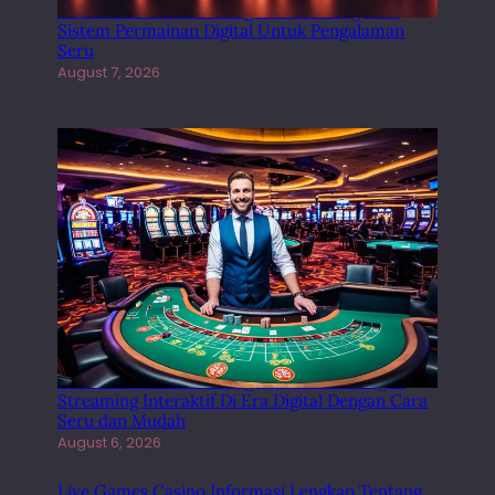
Live Games Casino Mengenal Teknologi Dan
Sistem Permainan Digital Untuk Pengalaman
Seru
August 7, 2026
Live Games Casino Mengenal Perkembangan
Streaming Interaktif Di Era Digital Dengan Cara
Seru dan Mudah
August 6, 2026
Live Games Casino Informasi Lengkap Tentang