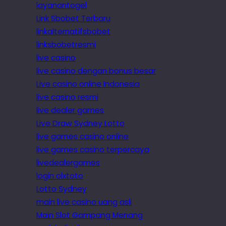
layanantogel
Link Sbobet Terbaru
linkalternatifsbobet
linksbobetresmi
live casino
live casino dengan bonus besar
Live casino online Indonesia
live casino resmi
live dealer games
Live Draw Sydney Lotto
live games casino online
live games casino terpercaya
livedealergames
login olxtoto
Lotto Sydney
main live casino uang asli
Main Slot Gampang Menang