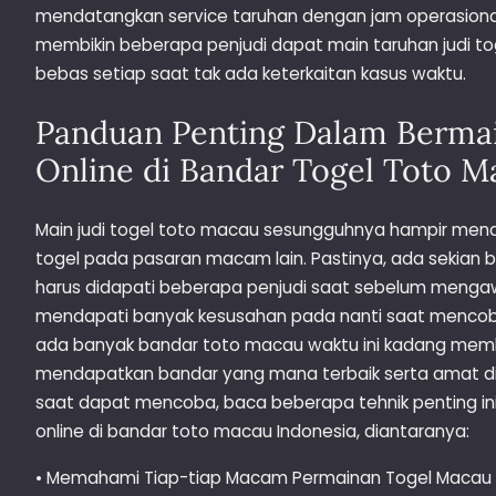
mendatangkan service taruhan dengan jam operasional 
membikin beberapa penjudi dapat main taruhan judi tog
bebas setiap saat tak ada keterkaitan kasus waktu.
Panduan Penting Dalam Bermai
Online di Bandar Togel Toto M
Main judi togel toto macau sesungguhnya hampir mend
togel pada pasaran macam lain. Pastinya, ada sekian 
harus didapati beberapa penjudi saat sebelum mengaw
mendapati banyak kesusahan pada nanti saat mencoba.
ada banyak bandar toto macau waktu ini kadang membi
mendapatkan bandar yang mana terbaik serta amat disa
saat dapat mencoba, baca beberapa tehnik penting ini 
online di bandar toto macau Indonesia, diantaranya:
• Memahami Tiap-tiap Macam Permainan Togel Macau