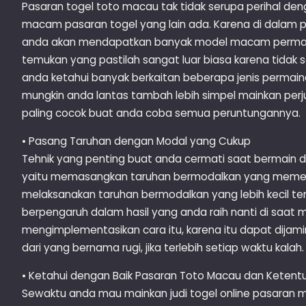
Pasaran togel toto macau tak tidak serupa perihal 
macam pasaran togel yang lain ada. Karena di dalam 
anda akan mendapatkan banyak model macam permai
temukan yang pastilah sangat luar biasa karena tidak 
anda ketahui banyak berkaitan beberapa jenis permain
mungkin anda lantas tambah lebih simpel mainkan per
paling cocok buat anda coba semua peruntungannya.
• Pasang Taruhan dengan Modal yang Cukup
Tehnik yang penting buat anda cermati saat bermain d
yaitu memasangkan taruhan bermodalkan yang memen
melaksanakan taruhan bermodalkan yang lebih kecil t
berpengaruh dalam hasil yang anda raih nanti di saat
mengimplementasikan cara itu, karena itu dapat dija
dari yang bernama rugi, jika terlebih setiap waktu kalah.
• Ketahui dengan Baik Pasaran Toto Macau dan Keten
Sewaktu anda mau mainkan judi togel online pasaran m