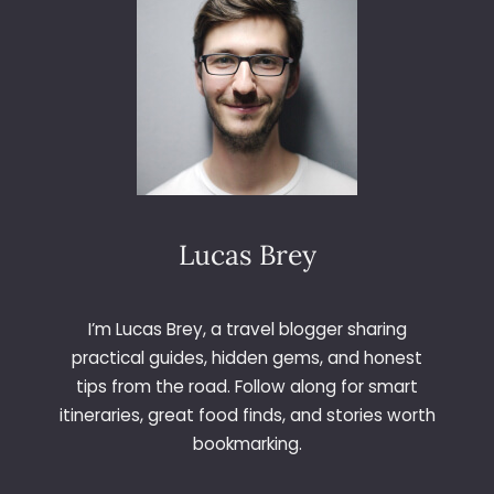
Lucas Brey
I’m Lucas Brey, a travel blogger sharing
practical guides, hidden gems, and honest
tips from the road. Follow along for smart
itineraries, great food finds, and stories worth
bookmarking.