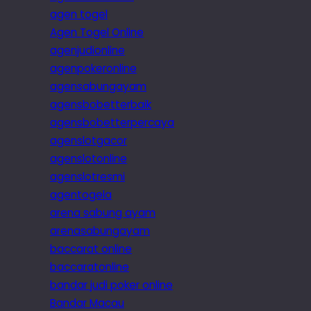
agen togel
Agen Togel Online
agenjudionline
agenpokeronline
agensabungayam
agensbobetterbaik
agensbobetterpercaya
agenslotgacor
agenslotonline
agenslotresmi
agentogela
arena sabung ayam
arenasabungayam
baccarat online
baccaratonline
bandar judi poker online
Bandar Macau