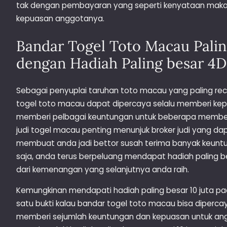
tak dengan pembayaran yang seperti kenyataan maka 
kepuasan anggotanya.
Bandar Togel Toto Macau Palin
dengan Hadiah Paling besar 4D 
Sebagai penyuplai taruhan toto macau yang paling r
togel toto macau dapat dipercaya selalu memberi k
memberi pelbagai keuntungan untuk beberapa member-
judi togel macau penting menunjuk broker judi yang da
membuat anda jadi bettor susah terima banyak keuntu
saja, anda terus berpeluang mendapat hadiah paling be
dari kemenangan yang selanjutnya anda raih.
Kemungkinan mendapati hadiah paling besar 10 juta pada
satu bukti kalau bandar togel toto macau bisa diperc
memberi sejumlah keuntungan dan kepuasan untuk ang