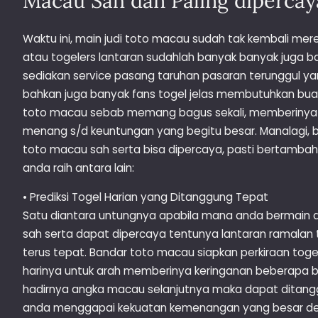
Macau Sah dan Paling dipercay
Waktu ini, main judi toto macau sudah tak kembali me
atau togelers lantaran sudahlah banyak banyak juga ba
sediakan service pasang taruhan pasaran terunggul yang
bahkan juga banyak fans togel jelas membutuhkan buat 
toto macau sebab memang bagus sekali, memberiny
menang s/d keuntungan yang begitu besar. Manalagi, b
toto macau sah serta bisa dipercaya, pasti bertamba
anda raih antara lain:
• Prediksi Togel Harian yang Ditanggung Tepat
Satu diantara untungnya apabila mana anda bermain d
sah serta dapat dipercaya tentunya lantaran ramalan 
terus tepat. Bandar toto macau siapkan perkiraan tog
harinya untuk arah memberinya keringanan beberapa 
hadirnya angka macau selanjutnya maka dapat dita
anda menggapai kekuatan kemenangan yang besar de