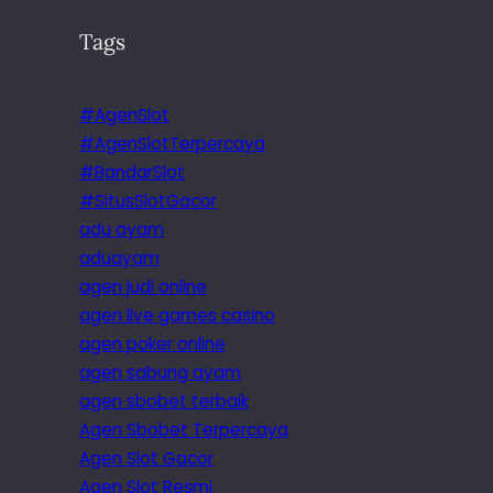
Tags
#AgenSlot
#AgenSlotTerpercaya
#BandarSlot
#SitusSlotGacor
adu ayam
aduayam
agen judi online
agen live games casino
agen poker online
agen sabung ayam
agen sbobet terbaik
Agen Sbobet Terpercaya
Agen Slot Gacor
Agen Slot Resmi