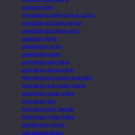
pasarantogel
Pengalaman bermain live casino
pengalaman casino nyata
pengalamancasinonyata
perjudian online
perkelahian ayam
perkelahianayam
permainan judi online
permainan kartu online
Permainan live casino interaktif
permainan live casino online
permainan poker online
Permainan Slot
Permainan Slot Terbaik
Permainan Togel Online
pertarungan ayam
pertarunganayam