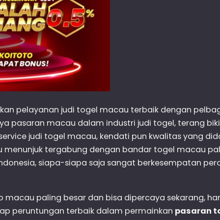
an pelayanan judi togel macau terbaik dengan pelba
a pasaran macau dalam industri judi togel, terang bik
rvice judi togel macau, kendati pun kwalitas yang di
au menunjuk tergabung dengan bandar togel macau pal
 Indonesia, siapa-siapa saja sangat berkesempatan per
to macau paling besar dan bisa dipercaya sekarang, ha
 tiap peruntungan terbaik dalam permainkan
pasaran t