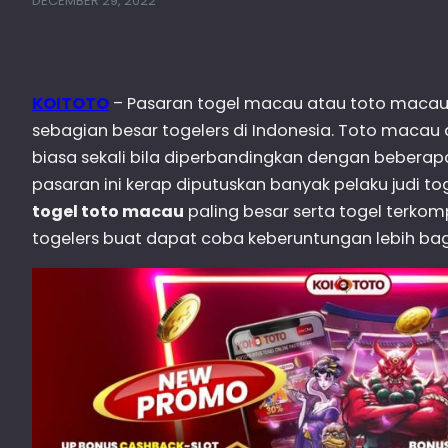
DECEMBER 29, 2022
KOITOTO
– Pasaran togel macau atau toto macau 
sebagian besar togelers di Indonesia. Toto macau
biasa sekali bila diperbandingkan dengan beber
pasaran ini kerap diputuskan banyak pelaku judi t
togel toto macau
paling besar serta togel terkom
togelers buat dapat coba keberuntungan lebih b