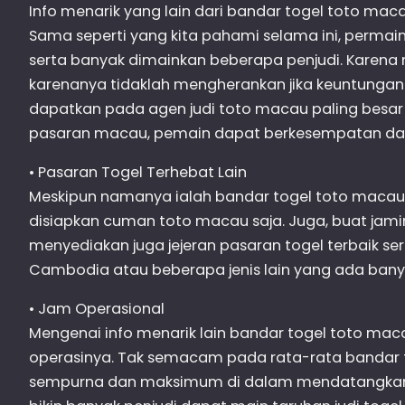
Info menarik yang lain dari bandar togel toto maca
Sama seperti yang kita pahami selama ini, permain
serta banyak dimainkan beberapa penjudi. Karena
karenanya tidaklah mengherankan jika keuntungan y
dapatkan pada agen judi toto macau paling besar 
pasaran macau, pemain dapat berkesempatan dan 
• Pasaran Togel Terhebat Lain
Meskipun namanya ialah bandar togel toto macau 
disiapkan cuman toto macau saja. Juga, buat jam
menyediakan juga jejeran pasaran togel terbaik serta
Cambodia atau beberapa jenis lain yang ada bany
• Jam Operasional
Mengenai info menarik lain bandar togel toto mac
operasinya. Tak semacam pada rata-rata bandar t
sempurna dan maksimum di dalam mendatangkan se