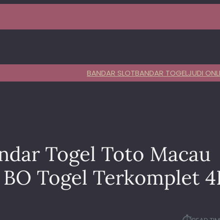
BANDAR SLOT
BANDAR TOGEL
JUDI ONL
ndar Togel Toto Macau
 | BO Togel Terkomplet 