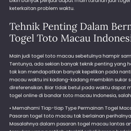
bikin banyak penjudi dapat main taruhan judi to
keterkaitan problem waktu.
Tehnik Penting Dalam Berm
Togel Toto Macau Indones
Main judi togel toto macau sebetulnya hampir sam
Tentunya, ada sekian banyak teknik penting yang
tak kan mendapatkan banyak kepelikan pada nanti
macau waktu ini kadang-kadang membikin sukar s
direferensikan. Biar tidak betul pada waktu dapat
togel online di bandar toto macau Indonesia, salah
• Memahami Tiap-tiap Type Permainan Togel Mac
Pasaran togel toto macau tak berlainan perihal
Masalahnya dalam pasaran togel macau lantas an