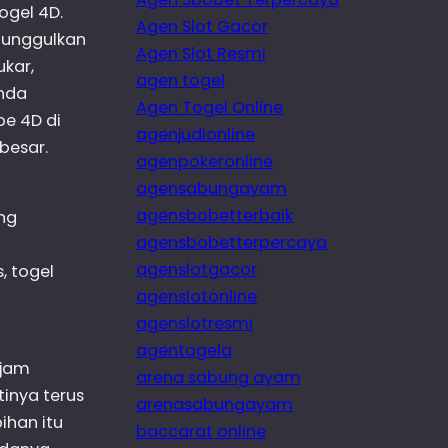
ogel 4D.
Agen Slot Gacor
diunggulkan
Agen Slot Resmi
kar,
agen togel
anda
Agen Togel Online
pe 4D di
agenjudionline
besar.
agenpokeronline
agensabungayam
agensbobetterbaik
ng
agensbobetterpercaya
agenslotgacor
, togel
agenslotonline
agenslotresmi
agentogela
 jam
arena sabung ayam
inya terus
arenasabungayam
ihan itu
baccarat online