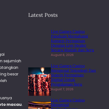
Latest Posts
Live Games Casino
Panduan Memahami
Konsep Permainan
Dengan Live Dealer
Secara Mudah dan Seru
gai
August 8, 2026
in sejumlah
Live Games Casino
datangkan
Mengenal Teknologi Dan
ing besar
Sistem Permainan
Digital Untuk
oleh
Pengalaman Seru
August 7, 2026
rusnya
Live Games Casino
oto macau
.
Mengenal