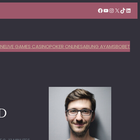
Facebook
YouTube
Instagram
X
TikTok
Linke
INE
LIVE GAMES CASINO
POKER ONLINE
SABUNG AYAM
SBOBET
4D