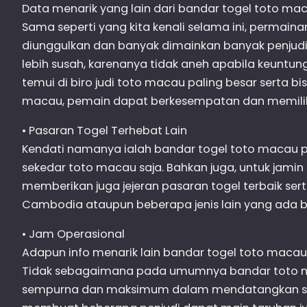
Data menarik yang lain dari bandar togel toto mac
Sama seperti yang kita kenali selama ini, permaina
diunggulkan dan banyak dimainkan banyak penjud
lebih susah, karenanya tidak aneh apabila keuntun
temui di biro judi toto macau paling besar serta 
macau, pemain dapat berkesempatan dan memilik
• Pasaran Togel Terhebat Lain
Kendati namanya ialah bandar togel toto macau pa
sekedar toto macau saja. Bahkan juga, untuk jamin
memberikan juga jejeran pasaran togel terbaik serta
Cambodia ataupun beberapa jenis lain yang ada b
• Jam Operasional
Adapun info menarik lain bandar togel toto macau p
Tidak sebagaimana pada umumnya bandar toto mac
sempurna dan maksimum dalam mendatangkan servi