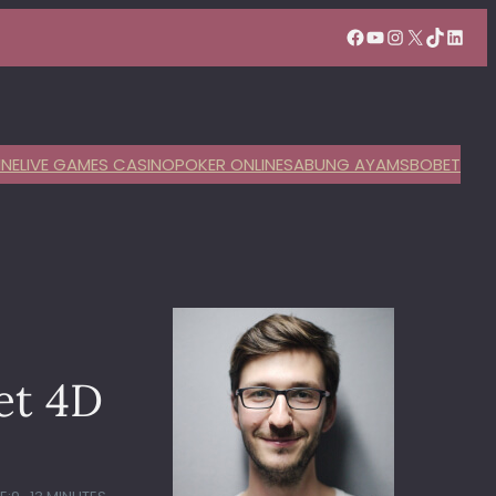
Facebook
YouTube
Instagram
X
TikTok
Linke
INE
LIVE GAMES CASINO
POKER ONLINE
SABUNG AYAM
SBOBET
et 4D