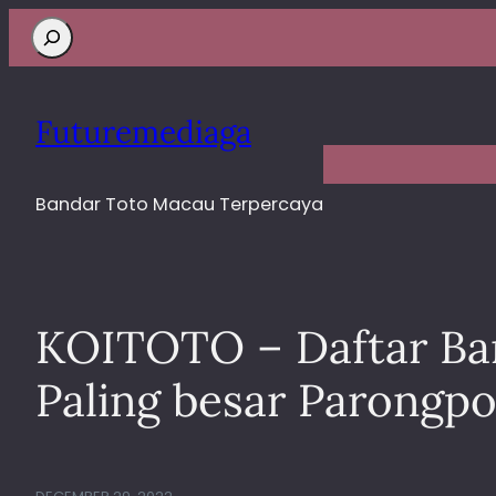
Search
Futuremediaga
Bandar Toto Macau Terpercaya
KOITOTO – Daftar Ba
Paling besar Parongp