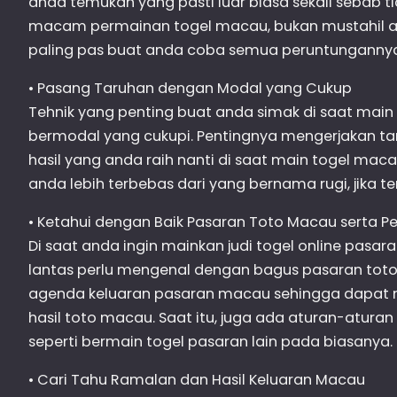
anda temukan yang pasti luar biasa sekali sebab 
macam permainan togel macau, bukan mustahil an
paling pas buat anda coba semua peruntungannya
• Pasang Taruhan dengan Modal yang Cukup
Tehnik yang penting buat anda simak di saat mai
bermodal yang cukupi. Pentingnya mengerjakan tar
hasil yang anda raih nanti di saat main togel mac
anda lebih terbebas dari yang bernama rugi, jika te
• Ketahui dengan Baik Pasaran Toto Macau serta P
Di saat anda ingin mainkan judi togel online pasa
lantas perlu mengenal dengan bagus pasaran toto
agenda keluaran pasaran macau sehingga dapat me
hasil toto macau. Saat itu, juga ada aturan-atura
seperti bermain togel pasaran lain pada biasanya.
• Cari Tahu Ramalan dan Hasil Keluaran Macau