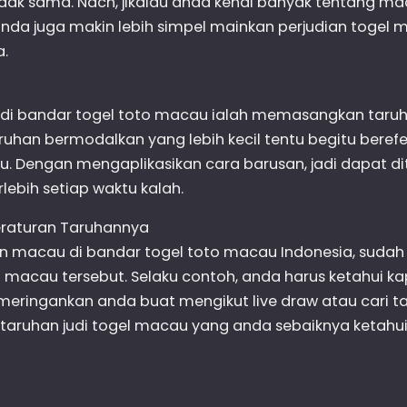
tidak sama. Nach, jikalau anda kenal banyak tentang 
da juga makin lebih simpel mainkan perjudian togel 
.
n di bandar togel toto macau ialah memasangkan taru
uhan bermodalkan yang lebih kecil tentu begitu beref
au. Dengan mengaplikasikan cara barusan, jadi dapat d
rlebih setiap waktu kalah.
eraturan Taruhannya
ran macau di bandar togel toto macau Indonesia, sudah
 macau tersebut. Selaku contoh, anda harus ketahui k
ringankan anda buat mengikut live draw atau cari ta
n taruhan judi togel macau yang anda sebaiknya ketahui