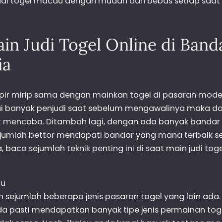
di togel macau dengan mudah dan bebas setiap saat 
n Judi Togel Online di Band
ia
ir mirip sama dengan mainkan togel di pasaran model 
mui banyak penjudi saat sebelum mengawalinya maka dar
t mencoba. Ditambah lagi, dengan ada banyak bandar
umlah bettor mendapati bandar yang mana terbaik se
baca sejumlah teknik penting ini di saat main judi togel
au
 sejumlah beberapa jenis pasaran togel yang lain ada.
 pasti mendapatkan banyak tipe jenis permainan tog