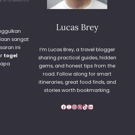
E:
9–13 MINUTES
Lucas Brey
nggulkan
daan sangat
aran ini
I’m Lucas Brey, a travel blogger
ar
togel
sharing practical guides, hidden
rapa
gems, and honest tips from the
road. Follow along for smart
itineraries, great food finds, and
stories worth bookmarking.
Facebook
YouTube
Instagram
X
TikTok
LinkedIn