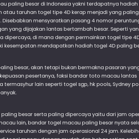
au paling besar di Indonesia yakni terdapatnya hadiah 
n atau taruhan togel tipe 4D kerap menjadi yang paling
i. Disebabkan mensyaratkan pasang 4 nomor peruntun
gan yang dijajakan lantas bertambah besar. Seperti ya
bisa dipercaya, di mana dengan permainkan togel tipe 4
i kesempatan mendapatkan hadiah togel 4D paling be
ling besar, akan tetapi bukan bermakna pasaran yang
 kepuasan pesertanya, faksi bandar toto macau lantas
 termasyhur lain seperti togel sgp, hk pools, Sydney poo
anyak.
aling besar serta paling dipercaya yaitu dari jam ope
au lain, bandar togel macau paling besar nyata sel
ce taruhan dengan jam operasional 24 jam. Kelebiha