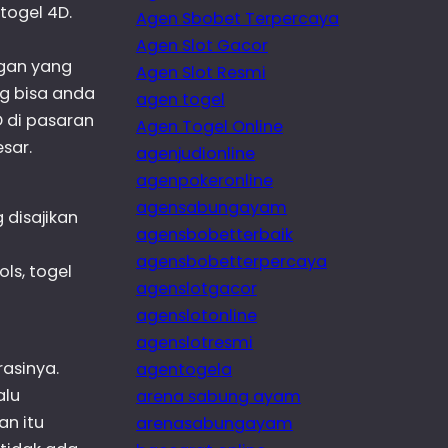
togel 4D.
Agen Sbobet Terpercaya
Agen Slot Gacor
gan yang
Agen Slot Resmi
ng bisa anda
agen togel
D di pasaran
Agen Togel Online
sar.
agenjudionline
agenpokeronline
agensabungayam
 disajikan
agensbobetterbaik
agensbobetterpercaya
ls, togel
agenslotgacor
agenslotonline
agenslotresmi
rasinya.
agentogela
alu
arena sabung ayam
n itu
arenasabungayam