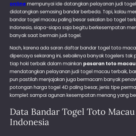
online
mempunyai ide datangkan pelayanan judi togel 
didatangkan semasing bandar berbeda. Tapi, kalau 
bandar togel macau paling besar sekalian bo togel ter
Indonesia, siapa-siapa saja begitu berkesempatan m
banyak saat bermain judi togel.
Nach, karena ada saran daftar bandar togel toto maca
dipercaya sekarang ini, sebaiknya banyak togelers tak 
tiap hoki terbaik dalam mainkan
pasaran toto macau
mendatangkan pelayanan judi togel macau terbaik, ba
pun pastilah menjajakan juga bermacam banyak penaw
potongan harga togel 4D paling besar, jenis tipe per
komplet sampai agunan kesempatan menang yang beg
Data Bandar Togel Toto Macau 
Indonesia