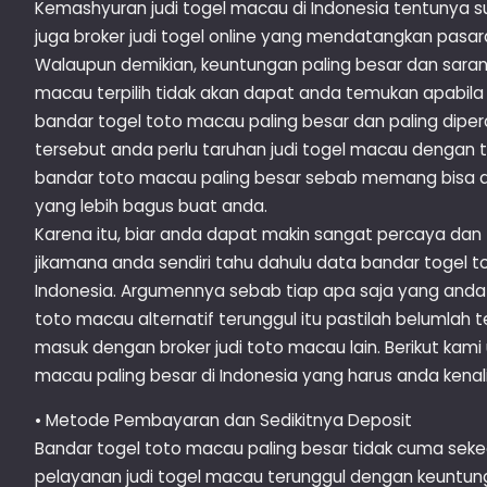
Kemashyuran judi togel macau di Indonesia tentuny
juga broker judi togel online yang mendatangkan pasar
Walaupun demikian, keuntungan paling besar dan saran
macau terpilih tidak akan dapat anda temukan apabil
bandar togel toto macau paling besar dan paling diper
tersebut anda perlu taruhan judi togel macau dengan 
bandar toto macau paling besar sebab memang bisa d
yang lebih bagus buat anda.
Karena itu, biar anda dapat makin sangat percaya dan t
jikamana anda sendiri tahu dahulu data bandar togel t
Indonesia. Argumennya sebab tiap apa saja yang and
toto macau alternatif terunggul itu pastilah belumlah te
masuk dengan broker judi toto macau lain. Berikut kami
macau paling besar di Indonesia yang harus anda kenali
• Metode Pembayaran dan Sedikitnya Deposit
Bandar togel toto macau paling besar tidak cuma sek
pelayanan judi togel macau terunggul dengan keuntung