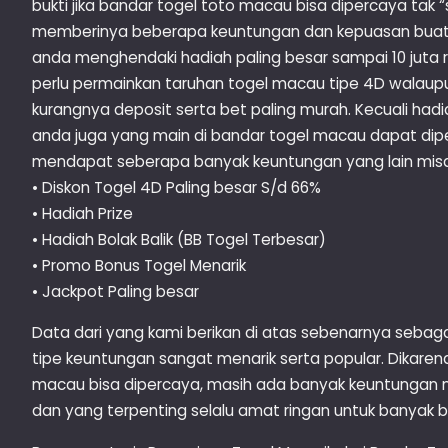
bukti jika bandar togel toto macau bisa dipercaya ta
memberinya beberapa keuntungan dan kepuasan buat 
anda menghendaki hadiah paling besar sampai 10 juta 
perlu permainkan taruhan togel macau tipe 4D walau
kurangnya deposit serta bet paling murah. Kecuali hadia
anda juga yang main di bandar togel macau dapat dip
mendapat seberapa banyak keuntungan yang lain mis
• Diskon Togel 4D Paling besar S/d 66%
• Hadiah Prize
• Hadiah Bolak Balik (BB Togel Terbesar)
• Promo Bonus Togel Menarik
• Jackpot Paling besar
Data dari yang kami berikan di atas sebenarnya sebag
tipe keuntungan sangat menarik serta popular. Dikaren
macau bisa dipercaya, masih ada banyak keuntungan 
dan yang terpenting selalu amat ringan untuk banyak b