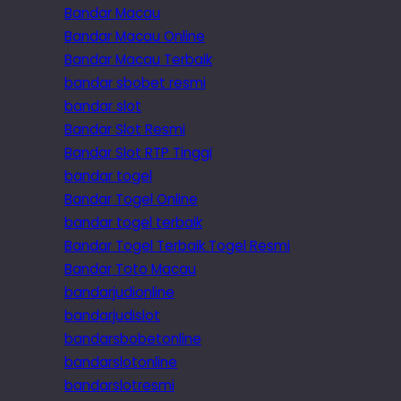
Bandar Macau
Bandar Macau Online
Bandar Macau Terbaik
bandar sbobet resmi
bandar slot
Bandar Slot Resmi
Bandar Slot RTP Tinggi
bandar togel
Bandar Togel Online
bandar togel terbaik
Bandar Togel Terbaik Togel Resmi
Bandar Toto Macau
bandarjudionline
bandarjudislot
bandarsbobetonline
bandarslotonline
bandarslotresmi