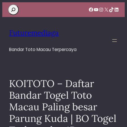
Search
Facebook
YouTube
Instagram
X
TikTok
Linke
Futuremediaga
Bandar Toto Macau Terpercaya
KOITOTO – Daftar
Bandar Togel Toto
Macau Paling besar
Parung Kuda | BO Togel