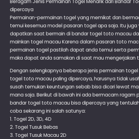
Beragam Jenis Permainan Togel Menarik dari Bandar To
dipercaya
Permainan-permainan togel yang memikat dan bermac
temui kesemua model pasaran togel apa saja. Itu juga
dapatkan saat bermain di bandar togel toto macau d
mainkan togel macau Karena dalam pasaran toto maca
permainan togel pastilah dapat anda temui serta pe
maka dapat anda samakan di saat mau mengerjakan t
Dengan selengkapnya beberapa jenis permainan togel 
togel toto macau paling dipercaya, harusnya tidak usa
susah temukan keuntungan sebab bisa dicari lewat 
mana saja. Berikut di bawah ini ada bermacam ragam p
bandar togel toto macau bisa dipercaya yang tentulah
coba sekarang ini salah satunya:
1. Togel 2D, 3D, 4D
2. Togel Tusuk Bebas
3. Togel Tusuk Macau 2D