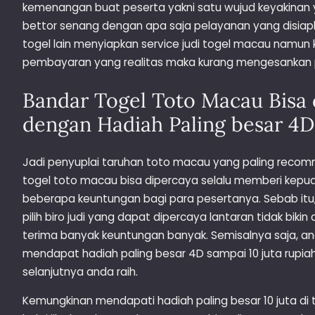
kemenangan buat peserta yakni satu wujud keyakinan y
bettor senang dengan apa saja pelayanan yang disia
togel lain menyiapkan service judi togel macau namu
pembayaran yang realitas maka kurang mengesankan 
Bandar Togel Toto Macau Bisa 
dengan Hadiah Paling besar 4D 
Jadi penyuplai taruhan toto macau yang paling reco
togel toto macau bisa dipercaya selalu memberi kep
beberapa keuntungan bagi para pesertanya. Sebab itu,
pilih biro judi yang dapat dipercaya lantaran tidak biki
terima banyak keuntungan banyak. Semisalnya saja, an
mendapat hadiah paling besar 4D sampai 10 juta rupi
selanjutnya anda raih.
Kemungkinan mendapati hadiah paling besar 10 juta di ta