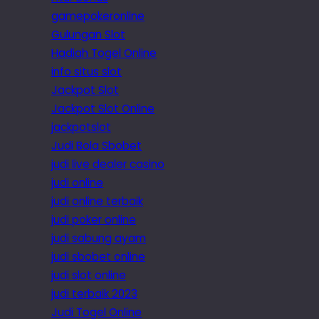
gamepokeronline
Gulungan Slot
Hadiah Togel Online
info situs slot
Jackpot Slot
Jackpot Slot Online
jackpotslot
Judi Bola Sbobet
judi live dealer casino
judi online
judi online terbaik
judi poker online
judi sabung ayam
judi sbobet online
judi slot online
judi terbaik 2023
Judi Togel Online