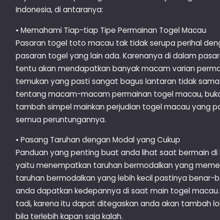
Indonesia, di antaranya:
• Memahami Tiap-tiap Tipe Permainan Togel Macau
Pasaran togel toto macau tak tidak serupa perihal de
pasaran togel yang lain ada. Karenanya di dalam pasa
tentu akan mendapatkan banyak macam varian permai
temukan yang pasti sangat bagus lantaran tidak sama.
tentang macam-macam permainan togel macau, bukan 
tambah simpel mainkan perjudian togel macau yang p
semua peruntungannya.
• Pasang Taruhan dengan Modal yang Cukup
Panduan yang penting buat anda lihat saat bermain di
yaitu menempatkan taruhan bermodalkan yang memen
taruhan bermodalkan yang lebih kecil pastinya benar-be
anda dapatkan kedepannya di saat main togel maca
tadi, karena itu dapat ditegaskan anda akan tambah lo
bila terlebih kapan saja kalah.