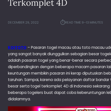
Terkomplet 4D
⏱︎
DECEMBER 29, 2022
READ TIME:
9–13 MINUTES
KOITOTO
– Pasaran togel macau atau toto macau uda
yang sangat banyak diunggulkan sebagian besar togele
adalah pasaran togel yang benar-benar secara perbed
diperbandingkan dengan beberapa macam pasaran lai
keuntungan membikin pasaran ini kerap diputuskan beb
taruhan. Sampai, karena ada pelayanan daftar bandar
besar serta togel terkomplet 4D di Indonesia sekarang i
beberapa togelers buat dapat coba keberuntungan le
didalamnya.