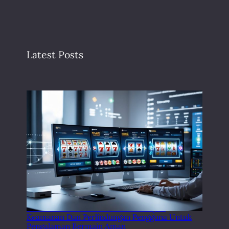
Latest Posts
Judi Online Panduan Memahami Aspek
Keamanan Dan Perlindungan Pengguna Untuk
Pengalaman Bermain Aman