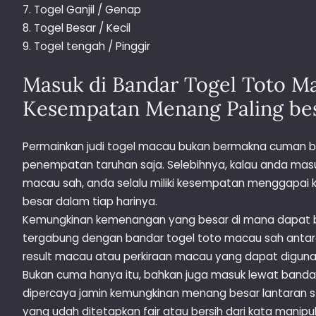
7. Togel Ganjil / Genap
8. Togel Besar / Kecil
9. Togel tengah / Pinggir
Masuk di Bandar Togel Toto M
Kesempatan Menang Paling be
Permainkan judi togel macau bukan bermakna cuman b
penempatan taruhan saja. Selebihnya, kalau anda masu
macau sah, anda selalu miliki kesempatan menggapai
besar dalam tiap harinya.
Kemungkinan kemenangan yang besar di mana dapat b
tergabung dengan bandar togel toto macau sah antara 
result macau atau perkiraan macau yang dapat digunaka
Bukan cuma hanya itu, bahkan juga masuk lewat band
dipercaya jamin kemungkinan menang besar lantaran s
yang udah ditetapkan fair atau bersih dari kata manipul