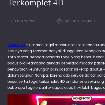
Terkomplet 4D
⏱︎
DECEMBER 29, 2022
READ TIME:
9–13 MINUTES
KOITOTO
– Pasaran togel macau atau toto macau uda
satunya yang teramat banyak diunggulkan sebagian bes
Toto macau sebagai pasaran togel yang benar-benar
bagus bila ketimbang dengan beberapa macam pasara
penawaran keuntungan bikin pasaran ini kerap diputusk
dalam taruhan. Sampai, karena ada service daftar ban
besar serta togel terkomplet 4D di Indonesia sekarang 
beberapa togelers untuk dapat coba hoki lebih bagus