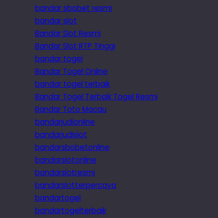
bandar sbobet resmi
bandar slot
Bandar Slot Resmi
Bandar Slot RTP Tinggi
bandar togel
Bandar Togel Online
bandar togel terbaik
Bandar Togel Terbaik Togel Resmi
Bandar Toto Macau
bandarjudionline
bandarjudislot
bandarsbobetonline
bandarslotonline
bandarslotresmi
bandarslotterpercaya
bandartogel
bandartogelterbaik