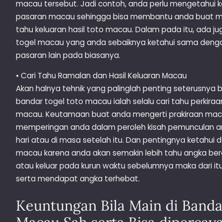
macau tersebut. Jadi contoh, anda perlu mengetahui 
pasaran macau sehingga bisa membantu anda buat men
tahu keluaran hasil toto macau. Dalam pada itu, ada ju
togel macau yang anda sebaiknya ketahui sama denga
pasaran lain pada biasanya.
• Cari Tahu Ramalan dan Hasil Keluaran Macau
Akan halnya tehnik yang palinglah penting seterusnya 
bandar togel toto macau ialah selalu cari tahu perkiraa
macau. Keutamaan buat anda mengerti prakiraan mac
memperingan anda dalam peroleh kisah pemunculan an
hari atau di masa setelah itu. Dan pentingnya ketahui
macau karena anda akan semakin lebih tahu angka be
atau keluar pada kurun waktu sebelumnya maka dari i
serta mendapat angka terhebat.
Keuntungan Bila Main di Banda