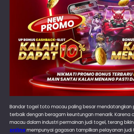
Bandar togel toto macau paling besar mendatangkan 
terbaik dengan beragam keuntungan menarik. Karena c
macau dalam industri permainan judi togel, terang bikin
online
mempunyai gagasan tampilkan pelayanan judi t