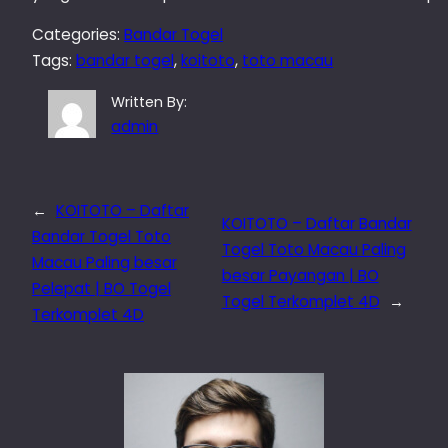
Categories:
Bandar Togel
Tags:
bandar togel
, 
koitoto
, 
toto macau
Written By:
admin
←
KOITOTO – Daftar
KOITOTO – Daftar Bandar
Bandar Togel Toto
Togel Toto Macau Paling
Macau Paling besar
besar Payangan | BO
Pelepat | BO Togel
Togel Terkomplet 4D
→
Terkomplet 4D