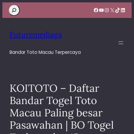
Search
Facebook
YouTube
Instagram
X
TikTok
Linke
Futuremediaga
Bandar Toto Macau Terpercaya
KOITOTO – Daftar
Bandar Togel Toto
Macau Paling besar
Pasawahan | BO Togel