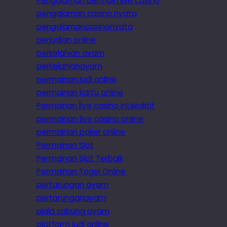
Pengalaman bermain live casino
pengalaman casino nyata
pengalamancasinonyata
perjudian online
perkelahian ayam
perkelahianayam
permainan judi online
permainan kartu online
Permainan live casino interaktif
permainan live casino online
permainan poker online
Permainan Slot
Permainan Slot Terbaik
Permainan Togel Online
pertarungan ayam
pertarunganayam
piala sabung ayam
platform judi online