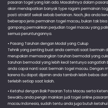
pasaran togel yang lain ada. Masalahnya dalam pasar
akan mendapatkan banyak type ragam permainan tog
pasti atraktif sekali sebab berlainan. Nach, jika anda k
beberapa jenis permainan togel macau, bukan tak bisa
gampang permainkan perjudian togel macau yang pali
semua peruntungannya.
• Pasang Taruhan dengan Modal yang Cukup
Tehnik yang penting buat anda cermati saat bermain d
merupakan memasangkan taruhan bermodal yang cukup
taruhan bermodal yang lebih kecil tentunya sangatlah 
anda capai nanti saat bermain togel macau. Dengan 
karena itu dapat dijamin anda tambah lebih bebas dari 
terlebih setiap saat kalah.
• Ketahui dengan Baik Pasaran Toto Macau serta Kete
Sewaktu anda pengin mainkan judi togel online pasara
macau Indonesia, sudah tentu anda juga butuh ketahui