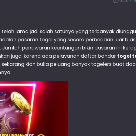
⏱︎
READ TIM
telah lama jadi salah satunya yang terbanyak diunggu
adalah pasaran togel yang secara perbedaan luar biasa 
Jumlah penawaran keuntungan bikin pasaran ini kera
hkan juga, karena ada pelayanan daftar bandar
togel 
ia sekarang kian buka peluang banyak togelers buat da
mnya.