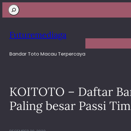
Search
Futuremediaga
Bandar Toto Macau Terpercaya
KOITOTO – Daftar Ba
Paling besar Passi Ti