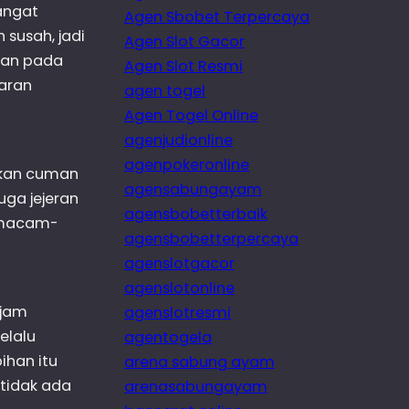
angat
Agen Sbobet Terpercaya
susah, jadi
Agen Slot Gacor
tkan pada
Agen Slot Resmi
saran
agen togel
Agen Togel Online
agenjudionline
agenpokeronline
ikan cuman
agensabungayam
ga jejeran
agensbobetterbaik
n macam-
agensbobetterpercaya
agenslotgacor
agenslotonline
 jam
agenslotresmi
elalu
agentogela
ihan itu
arena sabung ayam
tidak ada
arenasabungayam