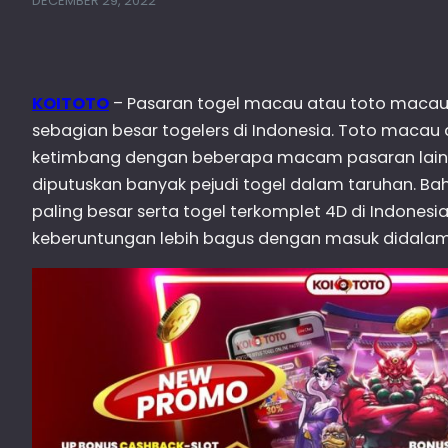
DECEMBER 29, 2022
KOITOTO
– Pasaran togel macau atau toto macau 
sebagian besar togelers di Indonesia. Toto macau 
ketimbang dengan beberapa macam pasaran lain. 
diputuskan banyak pejudi togel dalam taruhan. Ba
paling besar serta togel terkomplet 4D di Indones
keberuntungan lebih bagus dengan masuk didala