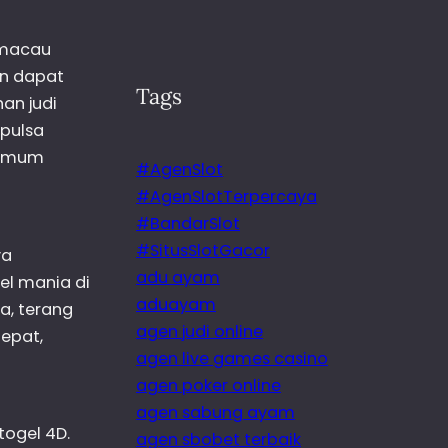
 macau
an dapat
Tags
an judi
 pulsa
inimum
#AgenSlot
#AgenSlotTerpercaya
#BandarSlot
#SitusSlotGacor
ya
adu ayam
el mania di
aduayam
a, terang
agen judi online
tepat,
agen live games casino
agen poker online
agen sabung ayam
togel 4D.
agen sbobet terbaik