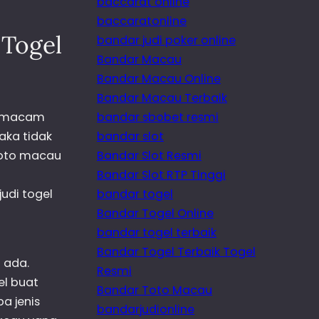
baccarat online
baccaratonline
 Togel
bandar judi poker online
Bandar Macau
Bandar Macau Online
Bandar Macau Terbaik
bandar sbobet resmi
n macam
bandar slot
aka tidak
Bandar Slot Resmi
toto macau
Bandar Slot RTP Tinggi
bandar togel
judi togel
Bandar Togel Online
bandar togel terbaik
Bandar Togel Terbaik Togel
 ada.
Resmi
l buat
Bandar Toto Macau
a jenis
bandarjudionline