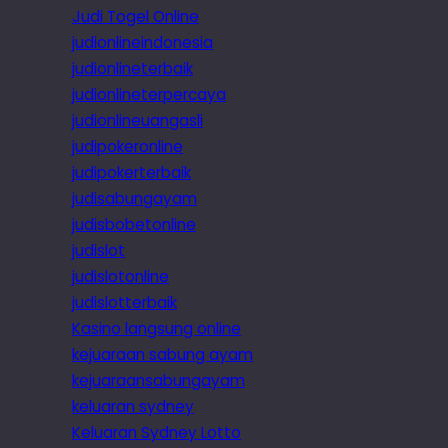
Judi Togel Online
judionlineindonesia
judionlineterbaik
judionlineterpercaya
judionlineuangasli
judipokeronline
judipokerterbaik
judisabungayam
judisbobetonline
judislot
judislotonline
judislotterbaik
Kasino langsung online
kejuaraan sabung ayam
kejuaraansabungayam
keluaran sydney
Keluaran Sydney Lotto