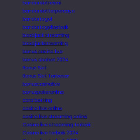
bandarslotresmi
bandarslotterpercaya
bandartogel
bandartogelterbaik
blackjack streaming
blackjackstreaming
bonus casino live
bonus sbobet 2024
Bonus Slot
Bonus Slot Terbesar
bonuscasinolive
bonuspokeronline
cara betting
casino live online
casino live streaming online
Casino live streaming terbaik
Casino live terbaik 2024