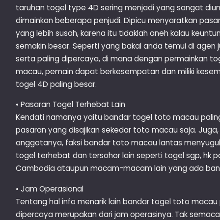
taruhan togel type 4D sering menjadi yang sangat diu
dimainkan beberapa penjudi. Dipicu menyaratkan pas
yang lebih susah, karena itu tidaklah aneh kalau keuntu
semakin besar. Seperti yang bakal anda temui di agen 
serta paling dipercaya, di mana dengan permainkan 
macau, pemain dapat berkesempatan dan miliki kes
togel 4D paling besar.
• Pasaran Togel Terhebat Lain
Kendati namanya yaitu bandar togel toto macau paling
pasaran yang disajikan sekedar toto macau saja. Juga,
anggotanya, faksi bandar toto macau lantas menyuguh
togel terhebat dan tersohor lain seperti togel sgp, hk p
Cambodia ataupun macam-macam lain yang ada ban
• Jam Operasional
Tentang hal info menarik lain bandar togel toto macau 
dipercaya merupakan dari jam operasinya. Tak semac