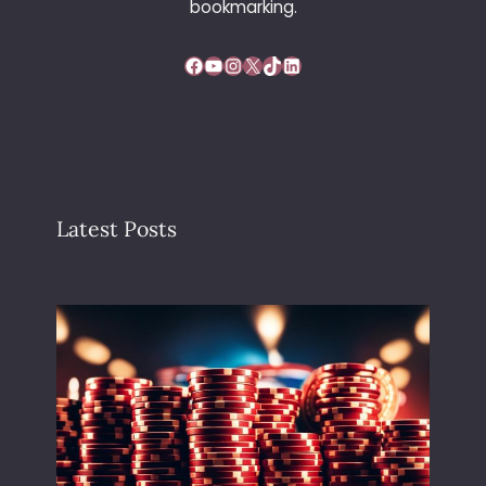
bookmarking.
Facebook
YouTube
Instagram
X
TikTok
LinkedIn
Latest Posts