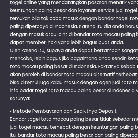
togel online yang mendatangkan pasaran menarik yang i
keuntungan paling besar dan layanan service judi toge
temukan bila tak coba masuk dengan bandar togel tot
paling dipercaya di Indonesia. Karena itu dia anda haru
dengan masuk atau joint di bandar toto macau paling 
dapat memberi hoki yang lebih bagus buat anda.
Oleh karena itu, supaya anda dapat bertambah sangat
mencoba, lebih bagus jika bagaimana anda sendiri keta
toto macau paling besar di Indonesia. Faktanya sebab 
akan peroleh di bandar toto macau alternatif terhebat 
bisa ditemui juga kalau masuk dengan agen judi toto mac
info badar togel toto macau paling besar di Indonesia
satunya:
• Metode Pembayaran dan Sedikitnya Deposit
Bandar togel toto macau paling besar tidak sekedar 
judi togel macau terhebat dengan keuntungan paling bes
itu, bandar toto macau paling besar dan paling dipe