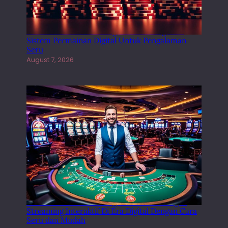
Live Games Casino Mengenal Teknologi Dan
Sistem Permainan Digital Untuk Pengalaman
Seru
August 7, 2026
Live Games Casino Mengenal Perkembangan
Streaming Interaktif Di Era Digital Dengan Cara
Seru dan Mudah