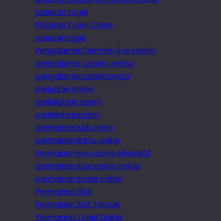
pasaran togel
Pasaran Togel Online
pasarantogel
Pengalaman bermain live casino
pengalaman casino nyata
pengalamancasinonyata
perjudian online
perkelahian ayam
perkelahianayam
permainan judi online
permainan kartu online
Permainan live casino interaktif
permainan live casino online
permainan poker online
Permainan Slot
Permainan Slot Terbaik
Permainan Togel Online