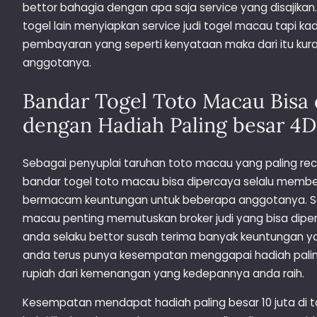
bettor bahagia dengan apa saja service yang disajikan
togel lain menyiapkan service judi togel macau tapi k
pembayaran yang seperti kenyataan maka dari itu ku
anggotanya.
Bandar Togel Toto Macau Bisa 
dengan Hadiah Paling besar 4D 
Sebagai penyuplai taruhan toto macau yang paling r
bandar togel toto macau bisa dipercaya selalu member
bermacam keuntungan untuk beberapa anggotanya. Seb
macau penting memutuskan broker judi yang bisa diperc
anda selaku bettor susah terima banyak keuntungan y
anda terus punya kesempatan menggapai hadiah palin
rupiah dari kemenangan yang kedepannya anda raih.
Kesempatan mendapat hadiah paling besar 10 juta di tar