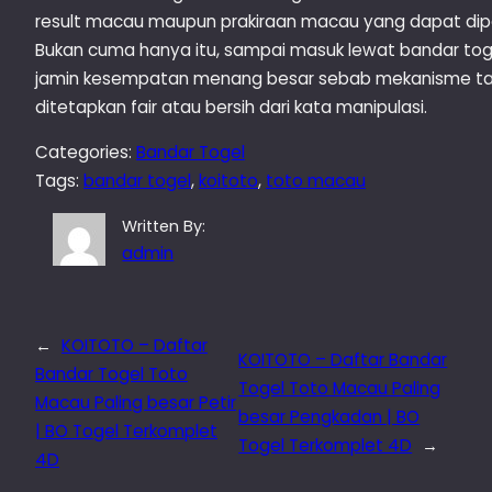
result macau maupun prakiraan macau yang dapat dipaka
Bukan cuma hanya itu, sampai masuk lewat bandar tog
jamin kesempatan menang besar sebab mekanisme ta
ditetapkan fair atau bersih dari kata manipulasi.
Categories:
Bandar Togel
Tags:
bandar togel
, 
koitoto
, 
toto macau
Written By:
admin
←
KOITOTO – Daftar
KOITOTO – Daftar Bandar
Bandar Togel Toto
Togel Toto Macau Paling
Macau Paling besar Petir
besar Pengkadan | BO
| BO Togel Terkomplet
Togel Terkomplet 4D
→
4D