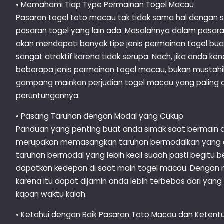
• Memahami Tiap Type Permainan Togel Macau
Pasaran togel toto macau tak tidak sama hal deng
pasaran togel yang lain ada. Masalahnya dalam pasar
akan mendapati banyak tipe jenis permainan togel bua
sangat atraktif karena tidak serupa. Nach, jika anda k
beberapa jenis permainan togel macau, bukan mustahi
gampang mainkan perjudian togel macau yang paling
peruntungannya.
• Pasang Taruhan dengan Modal yang Cukup
Panduan yang penting buat anda simak saat bermain d
merupakan memasangkan taruhan bermodalkan yang cu
taruhan bermodal yang lebih kecil sudah pasti begitu 
dapatkan kedepan di saat main togel macau. Dengan 
karena itu dapat dijamin anda lebih terbebas dari yang 
kapan waktu kalah.
• Ketahui dengan Baik Pasaran Toto Macau dan Keten