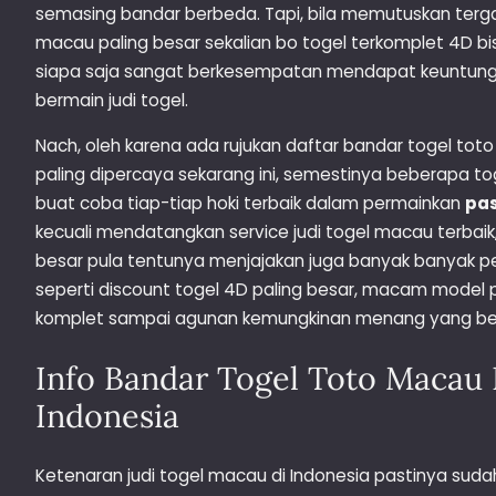
semasing bandar berbeda. Tapi, bila memutuskan ter
macau paling besar sekalian bo togel terkomplet 4D bis
siapa saja sangat berkesempatan mendapat keuntung
bermain judi togel.
Nach, oleh karena ada rujukan daftar bandar togel tot
paling dipercaya sekarang ini, semestinya beberapa to
buat coba tiap-tiap hoki terbaik dalam permainkan
pa
kecuali mendatangkan service judi togel macau terbaik
besar pula tentunya menjajakan juga banyak banyak 
seperti discount togel 4D paling besar, macam model
komplet sampai agunan kemungkinan menang yang beg
Info Bandar Togel Toto Macau P
Indonesia
Ketenaran judi togel macau di Indonesia pastinya sudah