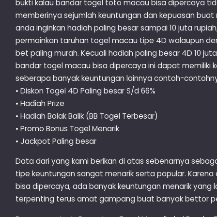
bukti kalau bandar togel toto macau bisa dipercaya t
memberinya sejumlah keuntungan dan kepuasan buat 
anda inginkan hadiah paling besar sampai 10 juta rupia
permainkan taruhan togel macau tipe 4D walaupun den
bet paling murah. Kecuali hadiah paling besar 4D 10 jut
bandar togel macau bisa dipercaya ini dapat memili
seberapa banyak keuntungan lainnya contoh-contohny
• Diskon Togel 4D Paling besar S/d 66%
• Hadiah Prize
• Hadiah Bolak Balik (BB Togel Terbesar)
• Promo Bonus Togel Menarik
• Jackpot Paling besar
Data dari yang kami berikan di atas sebenarnya sebag
tipe keuntungan sangat menarik serta popular. Karena
bisa dipercaya, ada banyak keuntungan menarik yang 
terpenting terus amat gampang buat banyak bettor pe