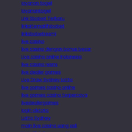
layanan togel
layanantogel
Link Sbobet Terbaru
linkalternatifsbobet
linksbobetresmi
live casino
live casino dengan bonus besar
Live casino online Indonesia
live casino resmi
live dealer games
Live Draw Sydney Lotto
live games casino online
live games casino terpercaya
livedealergames
login olxtoto
Lotto Sydney
main live casino uang asli