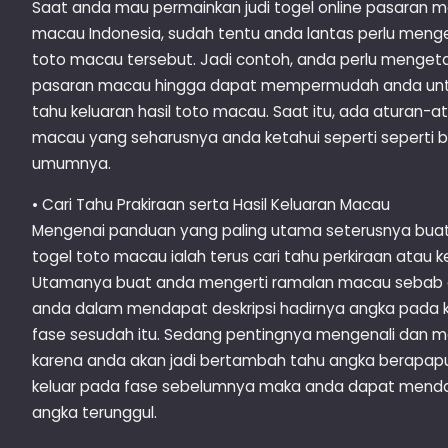
Saat anda mau permainkan judi togel online pasaran m
macau Indonesia, sudah tentu anda lantas perlu meng
toto macau tersebut. Jadi contoh, anda perlu mengeta
pasaran macau hingga dapat mempermudah anda untuk i
tahu keluaran hasil toto macau. Saat itu, ada aturan-at
macau yang seharusnya anda ketahui seperti seperti b
umumnya.
• Cari Tahu Prakiraan serta Hasil Keluaran Macau
Mengenai panduan yang paling utama seterusnya buat
togel toto macau ialah terus cari tahu perkiraan atau k
Utamanya buat anda mengerti ramalan macau sebab
anda dalam mendapat deskripsi hadirnya angka pada ke
fase sesudah itu. Sedang pentingnya mengenali dan 
karena anda akan jadi bertambah tahu angka berapap
keluar pada fase sebelumnya maka anda dapat men
angka terunggul.