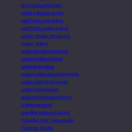
pertarunganayam
piala sabung ayam
platform judi online
platform poker online
poker dealer langsung
poker online
pokerdealerlangsung
pokerjackpotbesar
pokerliveonline
pokeronlinedepositrendah
pokeronlineindonesia
pokeronlineresmi
pokeronlineterpercaya
pokeruangasli
prediksi sabung ayam
Provider Slot Terpopuler
Putaran Gratis