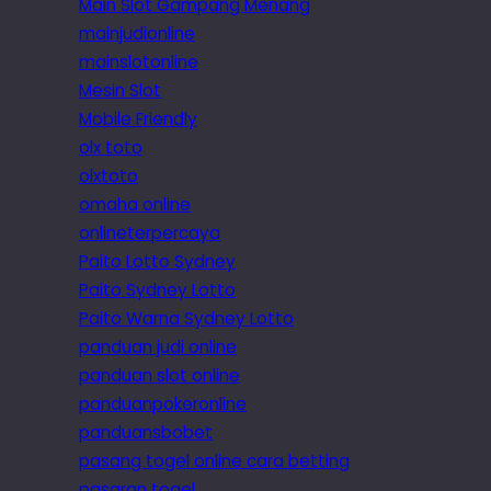
Main Slot Gampang Menang
mainjudionline
mainslotonline
Mesin Slot
Mobile Friendly
olx toto
olxtoto
omaha online
onlineterpercaya
Paito Lotto Sydney
Paito Sydney Lotto
Paito Warna Sydney Lotto
panduan judi online
panduan slot online
panduanpokeronline
panduansbobet
pasang togel online cara betting
pasaran togel