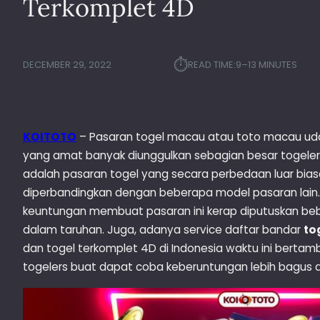
Terkomplet 4D
⏱︎
DECEMBER 29, 2022
READ TIME:
9–13 MINUTES
KOITOTO
– Pasaran togel macau atau toto macau uda
yang amat banyak diunggulkan sebagian besar togeler
adalah pasaran togel yang secara perbedaan luar biasa
diperbandingkan dengan beberapa model pasaran lai
keuntungan membuat pasaran ini kerap diputuskan bebe
dalam taruhan. Juga, adanya service daftar bandar
to
dan togel terkomplet 4D di Indonesia waktu ini berta
togelers buat dapat coba keberuntungan lebih bagus