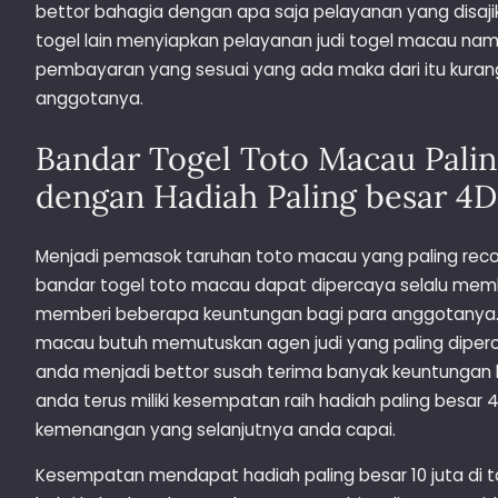
bettor bahagia dengan apa saja pelayanan yang disaji
togel lain menyiapkan pelayanan judi togel macau na
pembayaran yang sesuai yang ada maka dari itu kura
anggotanya.
Bandar Togel Toto Macau Palin
dengan Hadiah Paling besar 4D 
Menjadi pemasok taruhan toto macau yang paling re
bandar togel toto macau dapat dipercaya selalu mem
memberi beberapa keuntungan bagi para anggotanya. S
macau butuh memutuskan agen judi yang paling diper
anda menjadi bettor susah terima banyak keuntungan 
anda terus miliki kesempatan raih hadiah paling besar 4
kemenangan yang selanjutnya anda capai.
Kesempatan mendapat hadiah paling besar 10 juta di tar