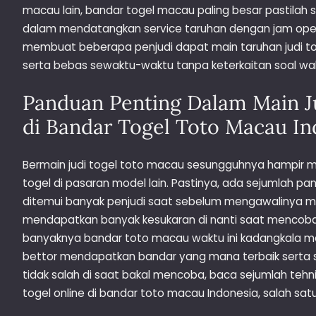
macau lain, bandar togel macau paling besar pastilah 
dalam mendatangkan service taruhan dengan jam opera
membuat beberapa penjudi dapat main taruhan judi t
serta bebas sewaktu-waktu tanpa keterkaitan soal wa
Panduan Penting Dalam Main J
di Bandar Togel Toto Macau In
Bermain judi togel toto macau sesungguhnya hampir 
togel di pasaran model lain. Pastinya, ada sejumlah p
ditemui banyak penjudi saat sebelum mengawalinya mak
mendapatkan banyak kesukaran di nanti saat mencoba. 
banyaknya bandar toto macau waktu ini kadangkala m
bettor mendapatkan bandar yang mana terbaik serta 
tidak salah di saat bakal mencoba, baca sejumlah tehnik
togel online di bandar toto macau Indonesia, salah sat