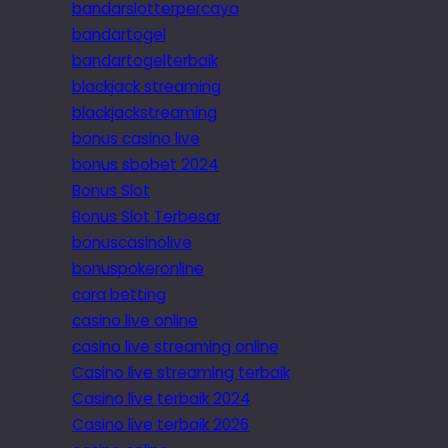
bandarslotterpercaya
bandartogel
bandartogelterbaik
blackjack streaming
blackjackstreaming
bonus casino live
bonus sbobet 2024
Bonus Slot
Bonus Slot Terbesar
bonuscasinolive
bonuspokeronline
cara betting
casino live online
casino live streaming online
Casino live streaming terbaik
Casino live terbaik 2024
Casino live terbaik 2026