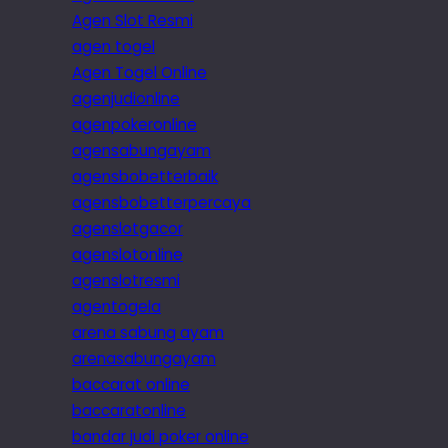
Agen Slot Resmi
agen togel
Agen Togel Online
agenjudionline
agenpokeronline
agensabungayam
agensbobetterbaik
agensbobetterpercaya
agenslotgacor
agenslotonline
agenslotresmi
agentogela
arena sabung ayam
arenasabungayam
baccarat online
baccaratonline
bandar judi poker online