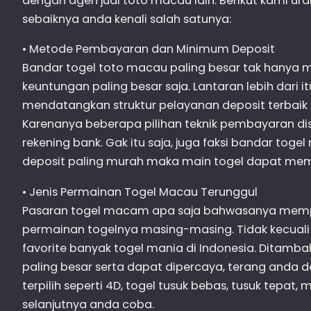
dengan agen judi toto macau lain. Berikut kami ur
sebaiknya anda kenali salah satunya:
• Metode Pembayaran dan Minimum Deposit
Bandar togel toto macau paling besar tak hanya m
keuntungan paling besar saja. Lantaran lebih dari 
mendatangkan struktur pelayanan deposit terbaik
Karenanya beberapa pilihan teknik pembayaran dis
rekening bank. Gak itu saja, juga faksi bandar t
deposit paling murah maka main togel dapat mem
• Jenis Permainan Togel Macau Terunggul
Pasaran togel macam apa saja bahwasanya memp
permainan togelnya masing-masing. Tidak kecuali 
favorite banyak togel mania di Indonesia. Ditamb
paling besar serta dapat dipercaya, terang and
terpilih seperti 4D, togel tusuk bebas, tusuk tepa
selanjutnya anda coba.