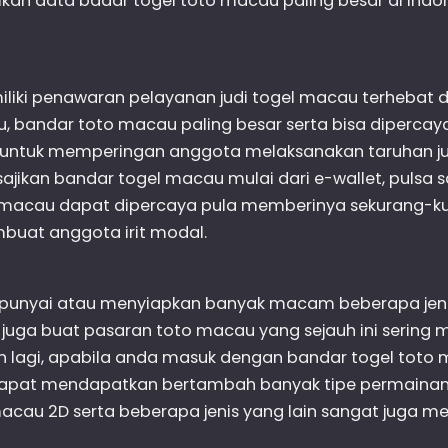
aikan data badar togel toto macau paling besar di Indo
iliki penawaran pelayanan judi togel macau terhebat
itu, bandar toto macau paling besar serta bisa dipercay
 untuk memperingan anggota melaksanakan taruhan jud
ajikan bandar togel macau mulai dari e-wallet, pulsa 
ogel macau dapat dipercaya pula memberinya sekurang-
buat anggota irit modal.
unyai atau menyiapkan banyak macam beberapa jen
juga buat pasaran toto macau yang sejauh ini sering 
ah lagi, apabila anda masuk dengan bandar togel toto
a dapat mendapatkan bertambah banyak tipe permainan
t, macau 2D serta beberapa jenis yang lain sangat juga 