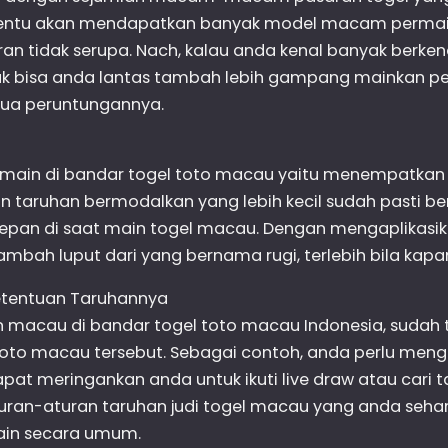
 tentu akan mendapatkan banyak model macam permai
aran tidak serupa. Nach, kalau anda kenal banyak berke
ak bisa anda lantas tambah lebih gampang mainkan pe
mua peruntungannya.
rmain di bandar togel toto macau yaitu menempatkan
taruhan bermodalkan yang lebih kecil sudah pasti b
epan di saat main togel macau. Dengan mengaplikasik
bah luput dari yang bernama rugi, terlebih bila kapan
Ketentuan Taruhannya
n macau di bandar togel toto macau Indonesia, sudah 
oto macau tersebut. Sebagai contoh, anda perlu meng
at meringankan anda untuk ikuti live draw atau cari 
turan-aturan taruhan judi togel macau yang anda seha
lain secara umum.