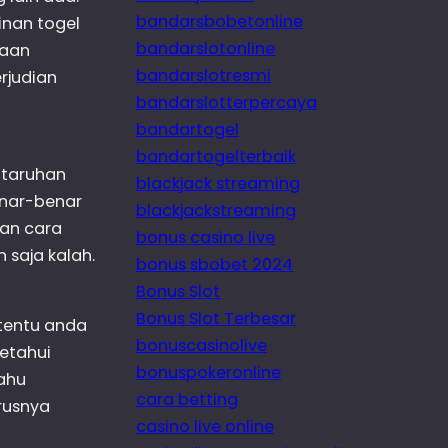
bandarsbobetonline
nan togel
bandarslotonline
naan
bandarslotresmi
rjudian
bandarslotterpercaya
bandartogel
bandartogelterbaik
 taruhan
blackjack streaming
enar-benar
blackjackstreaming
an cara
bonus casino live
 saja kalah.
bonus sbobet 2024
Bonus Slot
Bonus Slot Terbesar
tentu anda
bonuscasinolive
etahui
bonuspokeronline
tahu
cara betting
rusnya
casino live online