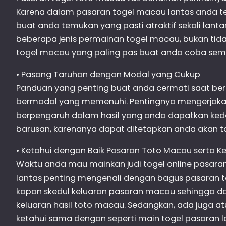
Karena dalam pasaran togel macau lantas anda
buat anda temukan yang pasti atraktif sekali lant
beberapa jenis permainan togel macau, bukan tid
togel macau yang paling pas buat anda coba se
• Pasang Taruhan dengan Modal yang Cukup
Panduan yang penting buat anda cermati saat be
bermodal yang memenuhi. Pentingnya mengerjakan 
berpengaruh dalam hasil yang anda dapatkan ked
barusan, karenanya dapat ditetapkan anda akan tam
• Ketahui dengan Baik Pasaran Toto Macau serta 
Waktu anda mau mainkan judi togel online pasara
lantas penting mengenali dengan bagus pasaran t
kapan skedul keluaran pasaran macau sehingga dap
keluaran hasil toto macau. Sedangkan, ada juga a
ketahui sama dengan seperti main togel pasaran 