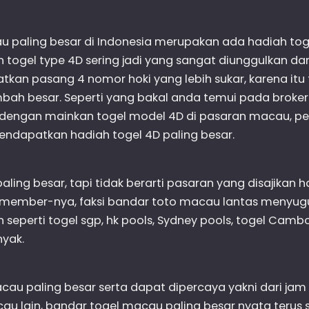
cau paling besar di Indonesia merupakan ada hadiah to
an togel type 4D sering jadi yang sangat diunggulkan d
kan pasang 4 nomor hoki yang lebih sukar, karena itu 
mbah besar. Seperti yang bakal anda temui pada broker 
a dengan mainkan togel model 4D di pasaran macau, p
dapatkan hadiah togel 4D paling besar.
ing besar, tapi tidak berarti pasaran yang disajikan 
member-nya, faksi bandar toto macau lantas menyug
n seperti togel sgp, hk pools, Sydney pools, togel Camb
yak.
acau paling besar serta dapat dipercaya yakni dari jam
u lain, bandar togel macau paling besar nyata terus