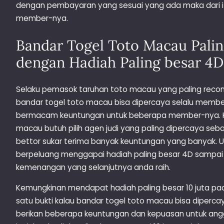
dengan pembayaran yang sesuai yang ada maka dari 
member-nya.
Bandar Togel Toto Macau Palin
dengan Hadiah Paling besar 4D 
Selaku pemasok taruhan toto macau yang paling rec
bandar togel toto macau bisa dipercaya selalu member
bermacam keuntungan untuk beberapa member-nya. Kar
macau butuh pilih agen judi yang paling dipercaya seb
bettor sukar terima banyak keuntungan yang banyak. 
berpeluang menggapai hadiah paling besar 4D sampai 10
kemenangan yang selanjutnya anda raih.
Kemungkinan mendapat hadiah paling besar 10 juta pada
satu bukti kalau bandar togel toto macau bisa diperc
berikan beberapa keuntungan dan kepuasan untuk ang