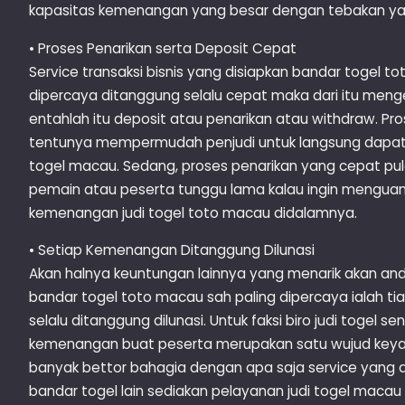
kapasitas kemenangan yang besar dengan tebakan yan
• Proses Penarikan serta Deposit Cepat
Service transaksi bisnis yang disiapkan bandar togel 
dipercaya ditanggung selalu cepat maka dari itu meng
entahlah itu deposit atau penarikan atau withdraw. Pr
tentunya mempermudah penjudi untuk langsung dapa
togel macau. Sedang, proses penarikan yang cepat pu
pemain atau peserta tunggu lama kalau ingin menguan
kemenangan judi togel toto macau didalamnya.
• Setiap Kemenangan Ditanggung Dilunasi
Akan halnya keuntungan lainnya yang menarik akan and
bandar togel toto macau sah paling dipercaya ialah 
selalu ditanggung dilunasi. Untuk faksi biro judi togel se
kemenangan buat peserta merupakan satu wujud keyak
banyak bettor bahagia dengan apa saja service yang di
bandar togel lain sediakan pelayanan judi togel macau