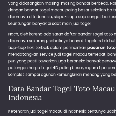
yang didatangkan masing-masing bandar berbeda. Namu
dengan bandar togel macau paling besar sekalian bo t
dipercaya di Indonesia, siapa-siapa saja sangat ber
keuntungan banyak di saat main judi togel.
Nach, oleh karena ada saran daftar bandar togel toto 
dipercaya sekarang, sebaiknya banyak togelers tak bu
tiap-tiap hoki terbaik dalam permainkan
pasaran tot
mendatangkan service judi togel macau terhebat, ban
pun yang pasti tawarkan juga beraneka banyak penawa
potongan harga togel 4D paling besar, ragam tipe pe
komplet sampai agunan kemungkinan menang yang beg
Data Bandar Togel Toto Macau 
Indonesia
Ketenaran judi togel macau di Indonesia tentunya u