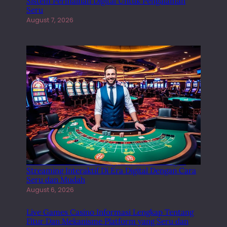
Sistem Permainan Digital Untuk Pengalaman
Seru
August 7, 2026
Live Games Casino Mengenal Perkembangan
Streaming Interaktif Di Era Digital Dengan Cara
Seru dan Mudah
August 6, 2026
Live Games Casino Informasi Lengkap Tentang
Fitur Dan Mekanisme Platform yang Seru dan