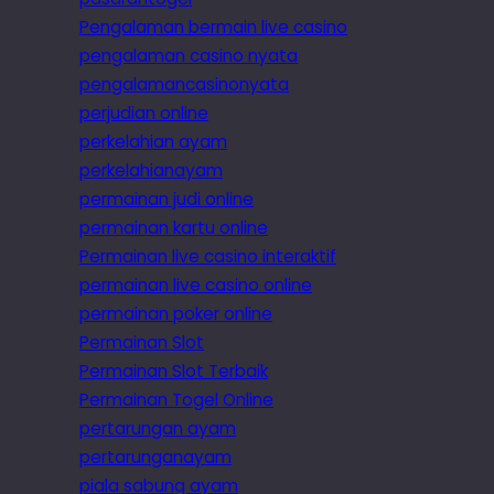
Pengalaman bermain live casino
pengalaman casino nyata
pengalamancasinonyata
perjudian online
perkelahian ayam
perkelahianayam
permainan judi online
permainan kartu online
Permainan live casino interaktif
permainan live casino online
permainan poker online
Permainan Slot
Permainan Slot Terbaik
Permainan Togel Online
pertarungan ayam
pertarunganayam
piala sabung ayam