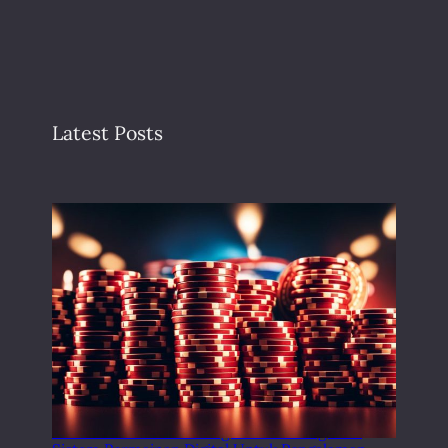
Latest Posts
Live Games Casino Mengenal Teknologi Dan