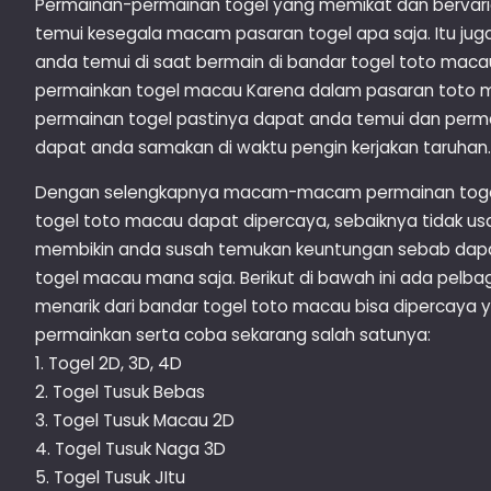
Permainan-permainan togel yang memikat dan bervaria
temui kesegala macam pasaran togel apa saja. Itu jug
anda temui di saat bermain di bandar togel toto maca
permainkan togel macau Karena dalam pasaran toto m
permainan togel pastinya dapat anda temui dan perm
dapat anda samakan di waktu pengin kerjakan taruhan.
Dengan selengkapnya macam-macam permainan togel 
togel toto macau dapat dipercaya, sebaiknya tidak us
membikin anda susah temukan keuntungan sebab dapat
togel macau mana saja. Berikut di bawah ini ada pelb
menarik dari bandar togel toto macau bisa dipercaya 
permainkan serta coba sekarang salah satunya:
1. Togel 2D, 3D, 4D
2. Togel Tusuk Bebas
3. Togel Tusuk Macau 2D
4. Togel Tusuk Naga 3D
5. Togel Tusuk JItu