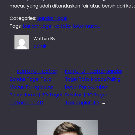
macau yang udah ditandaskan fair atau bersih dari ka
Categories:
Bandar Togel
Tags:
bandar togel
, 
koitoto
, 
toto macau
Written By:
admin
←
KOITOTO – Daftar
KOITOTO – Daftar Bandar
Bandar Togel Toto
Togel Toto Macau Paling
Macau Paling besar
besar Payakumbuh
Pasar Jambi | BO Togel
Selatan | BO Togel
Terkomplet 4D
Terkomplet 4D
→