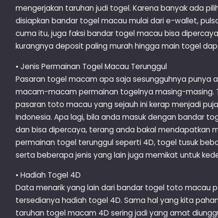
mengerjakan taruhan judi togel. Karena banyak ada pi
disiapkan bandar togel macau mulai dari e-wallet, puls
cuma itu, juga faksi bandar togel macau bisa dipercay
kurangnya deposit paling murah hingga main togel dapat
• Jenis Permainan Togel Macau Terunggul
Pasaran togel macam apa saja sesungguhnya punya 
macam-macam permainan togelnya masing-masing. Tid
pasaran toto macau yang sejauh ini kerap menjadi puj
Indonesia. Apa lagi, bila anda masuk dengan bandar to
dan bisa dipercaya, terang anda bakal mendapatkan 
permainan togel terunggul seperti 4D, togel tusuk beb
serta beberapa jenis yang lain juga memikat untuk ke
• Hadiah Togel 4D
Data menarik yang lain dari bandar togel toto macau pa
tersedianya hadiah togel 4D. Sama hal yang kita paham
taruhan togel macam 4D sering jadi yang amat diungg