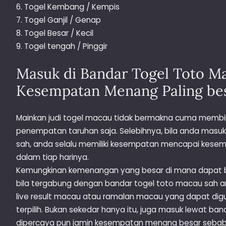
6. Togel Kembang / Kempis
7. Togel Ganjil / Genap
8. Togel Besar / Kecil
9. Togel tengah / Pinggir
Masuk di Bandar Togel Toto M
Kesempatan Menang Paling be
Mainkan judi togel macau tidak bermakna cuma membi
penempatan taruhan saja. Selebihnya, bila anda masuk
sah, anda selalu memiliki kesempatan mencapai kese
dalam tiap harinya.
Kemungkinan kemenangan yang besar di mana dapat 
bila tergabung dengan bandar togel toto macau sah an
live result macau atau ramalan macau yang dapat dig
terpilih. Bukan sekedar hanya itu, juga masuk lewat b
dipercaya pun jamin kesempatan menang besar sebab