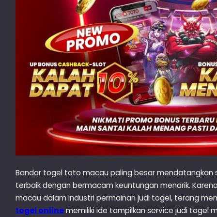
Bandar togel toto macau paling besar mendatangkan s
terbaik dengan bermacam keuntungan menarik. Karena
macau dalam industri permainan judi togel, terang mem
togel online
memiliki ide tampilkan service judi togel