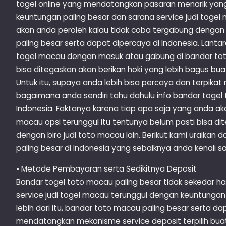
togel online yang mendatangkan pasaran menarik yang 
keuntungan paling besar dan sarana service judi togel 
akan anda peroleh kalau tidak coba tergabung dengan
paling besar serta dapat dipercaya di Indonesia. Lantar
togel macau dengan masuk atau gabung di bandar tot
bisa ditegaskan akan berikan hoki yang lebih bagus bua
Untuk itu, supaya anda lebih bisa percaya dan terpikat
bagaimana anda sendiri tahu dahulu info bandar togel 
Indonesia. Faktanya karena tiap apa saja yang anda ak
macau opsi terunggul itu tentunya belum pasti bisa di
dengan biro judi toto macau lain. Berikut kami uraikan
paling besar di Indonesia yang sebaiknya anda kenali s
• Metode Pembayaran serta Sedikitnya Deposit
Bandar togel toto macau paling besar tidak sekedar 
service judi togel macau terunggul dengan keuntungan 
lebih dari itu, bandar toto macau paling besar serta d
mendatangkan mekanisme service deposit terpilih bu