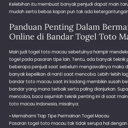
Kelebihan itu membuat banyak penjudi dapat main tar
mudah serta bebas kapan pun tak ada ketergantungan
Panduan Penting Dalam Bermai
Online di Bandar Togel Toto M
Main judi togel toto macau sebetulnya hampir mende
togel pada pasaran tipe lain. Tentu, ada banyak teknik 
beberapa penjudi saat sebelum mengawalinya maka da
banyak kepelikan di nanti saat mencoba. Lebih-lebih l
bandar toto macau saat ini kadang membikin susah b
bandar yang mana terbaik serta paling dianjurkan. Sup
mencoba, baca sejumlah teknik penting ini di saat main 
toto macau Indonesia, misalnya:
• Memahami Tiap Tipe Permainan Togel Macau
Pasaran togel toto macau tak tidak serupa hal den