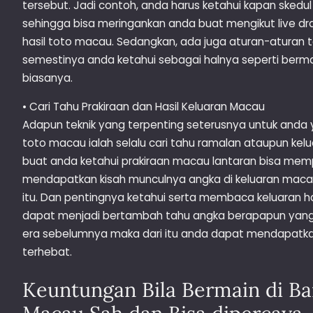
tersebut. Jadi contoh, anda harus ketahui kapan skedu
sehingga bisa meringankan anda buat mengikut live dra
hasil toto macau. Sedangkan, ada juga aturan-aturan 
semestinya anda ketahui sebagai halnya seperti berma
biasanya.
• Cari Tahu Prakiraan dan Hasil Keluaran Macau
Adapun teknik yang terpenting seterusnya untuk anda 
toto macau ialah selalu cari tahu ramalan ataupun ke
buat anda ketahui prakiraan macau lantaran bisa me
mendapatkan kisah munculnya angka di keluaran macau i
itu. Dan pentingnya ketahui serta membaca keluaran h
dapat menjadi bertambah tahu angka berapapun yang t
era sebelumnya maka dari itu anda dapat mendapat
terhebat.
Keuntungan Bila Bermain di Ba