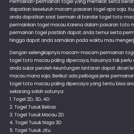
Permainan-permainan togel yang memikat serta berane
dapatkan keseluruh macam pasaran togel apa saja. It
anda dapatkan saat bermain di bandar togel toto mac
permainkan togel macau Karena dalam pasaran toto ma
permainan togel pastilah dapat anda temui serta pe
hingga dapat anda samakan pada waktu mau mengerj
Dengan selengkapnya macam-macam permainan togel 
togel toto macau paling dipercaya, harusnya tak perlu 
anda sukar peroleh keuntungan lantaran dapat dicari 
macau mana saja. Berikut ada pelbagai jenis permainan
togel toto macau paling dipercaya yang tentu bisa a
sekarang salah satunya:
1. Togel 2D, 3D, 4D
2. Togel Tusuk Bebas
3. Togel Tusuk Macau 2D
4. Togel Tusuk Naga 3D
5. Togel Tusuk JItu