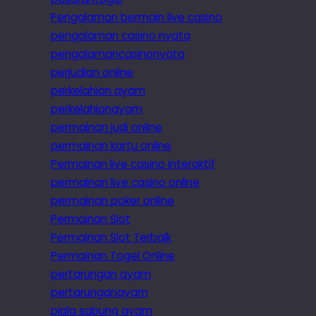
Pengalaman bermain live casino
pengalaman casino nyata
pengalamancasinonyata
perjudian online
perkelahian ayam
perkelahianayam
permainan judi online
permainan kartu online
Permainan live casino interaktif
permainan live casino online
permainan poker online
Permainan Slot
Permainan Slot Terbaik
Permainan Togel Online
pertarungan ayam
pertarunganayam
piala sabung ayam