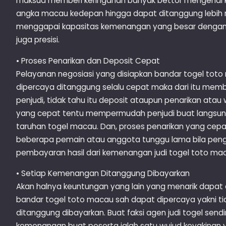
maksud memberi keringanan banyak bettor mengenal
angka macau kedepan hingga dapat ditanggung leb
menggapai kapasitas kemenangan yang besar dengan
juga presisi.
• Proses Penarikan dan Deposit Cepat
Pelayanan negosiasi yang disiapkan bandar togel toto
dipercaya ditanggung selalu cepat maka dari itu mem
penjudi, tidak tahu itu deposit ataupun penarikan atau
yang cepat tentu mempermudah penjudi buat langs
taruhan togel macau. Dan, proses penarikan yang cep
beberapa pemain atau anggota tunggu lama bila pen
pembayaran hasil dari kemenangan judi togel toto ma
• Setiap Kemenangan Ditanggung Dibayarkan
Akan halnya keuntungan yang lain yang menarik dapat 
bandar togel toto macau sah dapat dipercaya yakni t
ditanggung dibayarkan. Buat faksi agen judi togel sendi
kemenangan buat peserta ialah satu wujud keyakinan 