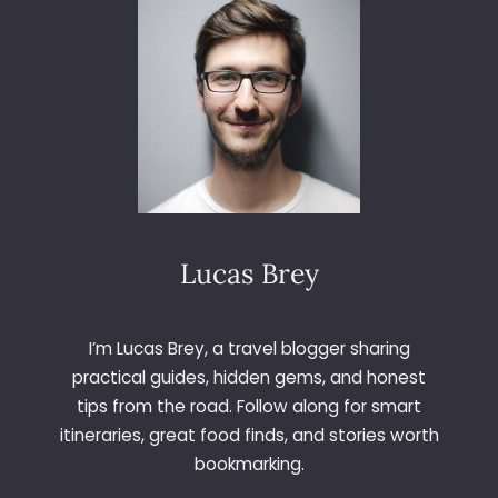
Lucas Brey
I’m Lucas Brey, a travel blogger sharing
practical guides, hidden gems, and honest
tips from the road. Follow along for smart
itineraries, great food finds, and stories worth
bookmarking.