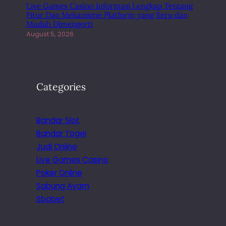
Live Games Casino Informasi Lengkap Tentang
Fitur Dan Mekanisme Platform yang Seru dan
Mudah Dimengerti
August 5, 2026
Categories
Bandar Slot
Bandar Togel
Judi Online
Live Games Casino
Poker Online
Sabung Ayam
Sbobet