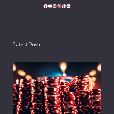
Facebook
YouTube
Instagram
X
TikTok
LinkedIn
Latest Posts