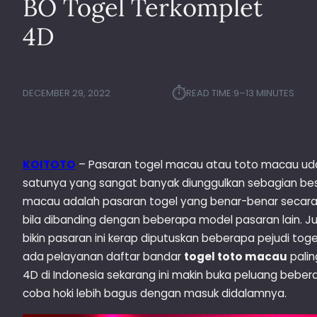
BO Togel Terkomplet
4D
⏱︎
DECEMBER 29, 2022
READ TIME:
9–13 MINUTES
KOITOTO
– Pasaran togel macau atau toto macau uda
satunya yang sangat banyak diunggulkan sebagian besa
macau adalah pasaran togel yang benar-benar secar
bila dibanding dengan beberapa model pasaran lain.
bikin pasaran ini kerap diputuskan beberapa pejudi tog
ada pelayanan daftar bandar
togel toto macau
palin
4D di Indonesia sekarang ini makin buka peluang beber
coba hoki lebih bagus dengan masuk didalamnya.