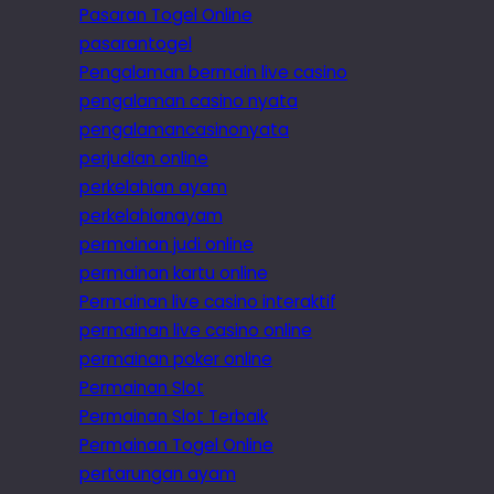
Pasaran Togel Online
pasarantogel
Pengalaman bermain live casino
pengalaman casino nyata
pengalamancasinonyata
perjudian online
perkelahian ayam
perkelahianayam
permainan judi online
permainan kartu online
Permainan live casino interaktif
permainan live casino online
permainan poker online
Permainan Slot
Permainan Slot Terbaik
Permainan Togel Online
pertarungan ayam