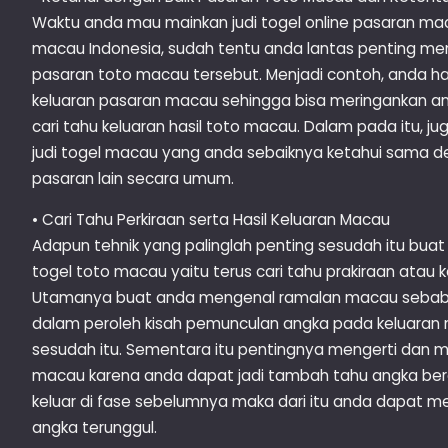
Waktu anda mau mainkan judi togel online pasaran mac
macau Indonesia, sudah tentu anda lantas penting m
pasaran toto macau tersebut. Menjadi contoh, anda h
keluaran pasaran macau sehingga bisa meringankan and
cari tahu keluaran hasil toto macau. Dalam pada itu, j
judi togel macau yang anda sebaiknya ketahui sama d
pasaran lain secara umum.
• Cari Tahu Perkiraan serta Hasil Keluaran Macau
Adapun tehnik yang palinglah penting sesudah itu bua
togel toto macau yaitu terus cari tahu prakiraan atau k
Utamanya buat anda mengenal ramalan macau sebab
dalam peroleh kisah pemunculan angka pada keluaran ma
sesudah itu. Sementara itu pentingnya mengerti dan 
macau karena anda dapat jadi tambah tahu angka be
keluar di fase sebelumnya maka dari itu anda dapat 
angka terunggul.