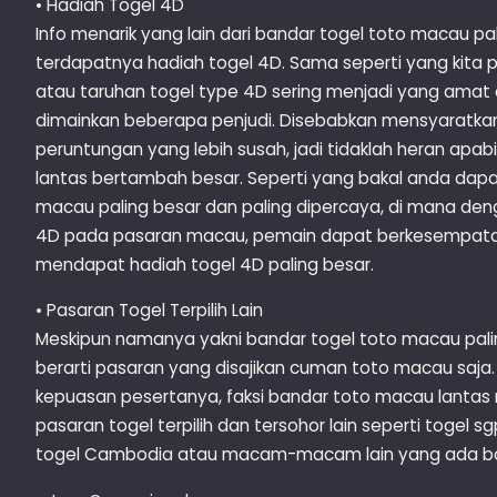
• Hadiah Togel 4D
Info menarik yang lain dari bandar togel toto macau pal
terdapatnya hadiah togel 4D. Sama seperti yang kita 
atau taruhan togel type 4D sering menjadi yang amat
dimainkan beberapa penjudi. Disebabkan mensyaratk
peruntungan yang lebih susah, jadi tidaklah heran apab
lantas bertambah besar. Seperti yang bakal anda dapat
macau paling besar dan paling dipercaya, di mana de
4D pada pasaran macau, pemain dapat berkesempatan
mendapat hadiah togel 4D paling besar.
• Pasaran Togel Terpilih Lain
Meskipun namanya yakni bandar togel toto macau palin
berarti pasaran yang disajikan cuman toto macau saja.
kepuasan pesertanya, faksi bandar toto macau lantas
pasaran togel terpilih dan tersohor lain seperti togel sg
togel Cambodia atau macam-macam lain yang ada b