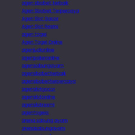
agen sbobet terbaik
Agen Sbobet Terpercaya
Agen Slot Gacor
Agen Slot Resmi
agen togel
Agen Togel Online
agenjudionline
agenpokeronline
agensabungayam
agensbobetterbaik
agensbobetterpercaya
agenslotgacor
agenslotonline
agenslotresmi
agentogela
arena sabung ayam
arenasabungayam