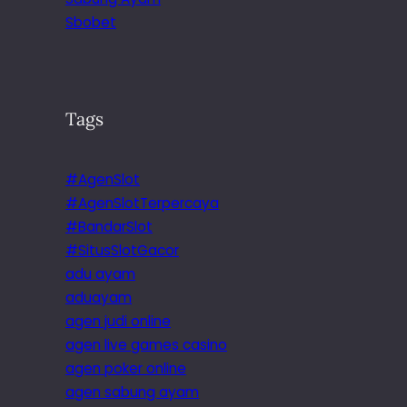
Sbobet
Tags
#AgenSlot
#AgenSlotTerpercaya
#BandarSlot
#SitusSlotGacor
adu ayam
aduayam
agen judi online
agen live games casino
agen poker online
agen sabung ayam