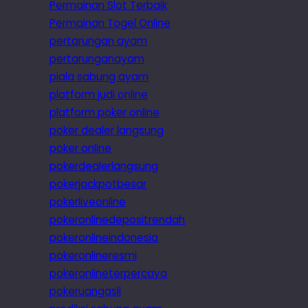
Permainan Slot Terbaik
Permainan Togel Online
pertarungan ayam
pertarunganayam
piala sabung ayam
platform judi online
platform poker online
poker dealer langsung
poker online
pokerdealerlangsung
pokerjackpotbesar
pokerliveonline
pokeronlinedepositrendah
pokeronlineindonesia
pokeronlineresmi
pokeronlineterpercaya
pokeruangasli