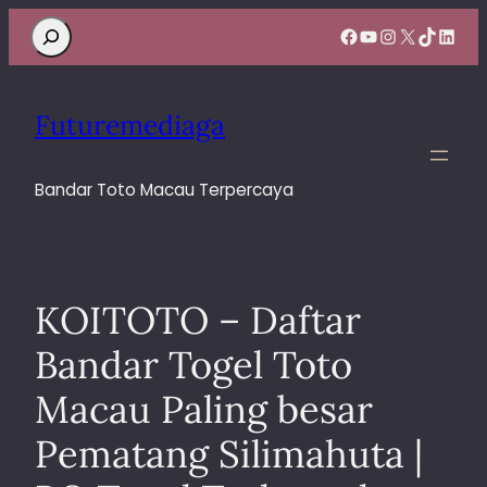
Search
Facebook
YouTube
Instagram
X
TikTok
Linke
Futuremediaga
Bandar Toto Macau Terpercaya
KOITOTO – Daftar
Bandar Togel Toto
Macau Paling besar
Pematang Silimahuta |