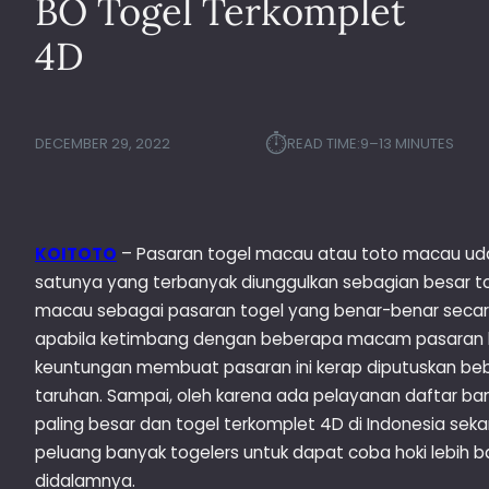
BO Togel Terkomplet
4D
⏱︎
DECEMBER 29, 2022
READ TIME:
9–13 MINUTES
KOITOTO
– Pasaran togel macau atau toto macau uda
satunya yang terbanyak diunggulkan sebagian besar tog
macau sebagai pasaran togel yang benar-benar secara
apabila ketimbang dengan beberapa macam pasaran 
keuntungan membuat pasaran ini kerap diputuskan beb
taruhan. Sampai, oleh karena ada pelayanan daftar b
paling besar dan togel terkomplet 4D di Indonesia sek
peluang banyak togelers untuk dapat coba hoki lebih
didalamnya.