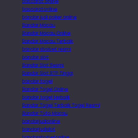
baccarat online
baccaratonline
bandar judi poker online
Bandar Macau
Bandar Macau Online
Bandar Macau Terbaik
bandar sbobet resmi
bandar slot
Bandar Slot Resmi
Bandar Slot RTP Tinggi
bandar togel
Bandar Togel Online
bandar togel terbaik
Bandar Togel Terbaik Togel Resmi
Bandar Toto Macau
bandarjudionline
bandarjudislot
bandarsbobetonline