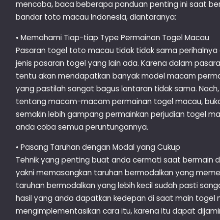
mencoba, baca beberapa panduan penting ini saat berma
bandar toto macau Indonesia, diantaranya:
• Memahami Tiap-tiap Type Permainan Togel Macau
Pasaran togel toto macau tidak tidak sama perihalny
jenis pasaran togel yang lain ada. Karena dalam pasa
tentu akan mendapatkan banyak model macam permai
yang pastilah sangat bagus lantaran tidak sama. Nach, 
tentang macam-macam permainan togel macau, bukan
semakin lebih gampang permainkan perjudian togel ma
anda coba semua peruntungannya.
• Pasang Taruhan dengan Modal yang Cukup
Tehnik yang penting buat anda cermati saat bermain d
yakni memasangkan taruhan bermodalkan yang memenu
taruhan bermodalkan yang lebih kecil sudah pasti san
hasil yang anda dapatkan kedepan di saat main togel
mengimplementasikan cara itu, karena itu dapat dijam