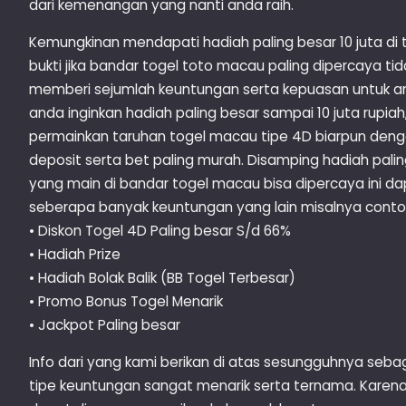
dari kemenangan yang nanti anda raih.
Kemungkinan mendapati hadiah paling besar 10 juta di ta
bukti jika bandar togel toto macau paling dipercaya t
memberi sejumlah keuntungan serta kepuasan untuk a
anda inginkan hadiah paling besar sampai 10 juta rupia
permainkan taruhan togel macau tipe 4D biarpun den
deposit serta bet paling murah. Disamping hadiah palin
yang main di bandar togel macau bisa dipercaya ini 
seberapa banyak keuntungan yang lain misalnya conto
• Diskon Togel 4D Paling besar S/d 66%
• Hadiah Prize
• Hadiah Bolak Balik (BB Togel Terbesar)
• Promo Bonus Togel Menarik
• Jackpot Paling besar
Info dari yang kami berikan di atas sesungguhnya seba
tipe keuntungan sangat menarik serta ternama. Karena