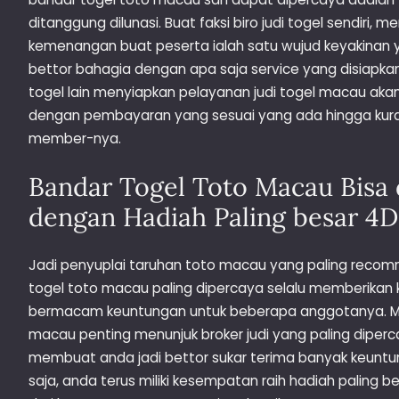
ditanggung dilunasi. Buat faksi biro judi togel sendiri,
kemenangan buat peserta ialah satu wujud keyakinan
bettor bahagia dengan apa saja service yang disiapka
togel lain menyiapkan pelayanan judi togel macau aka
dengan pembayaran yang sesuai yang ada hingga ku
member-nya.
Bandar Togel Toto Macau Bisa 
dengan Hadiah Paling besar 4D 
Jadi penyuplai taruhan toto macau yang paling reco
togel toto macau paling dipercaya selalu memberikan 
bermacam keuntungan untuk beberapa anggotanya. Maka
macau penting menunjuk broker judi yang paling diper
membuat anda jadi bettor sukar terima banyak keuntu
saja, anda terus miliki kesempatan raih hadiah paling b