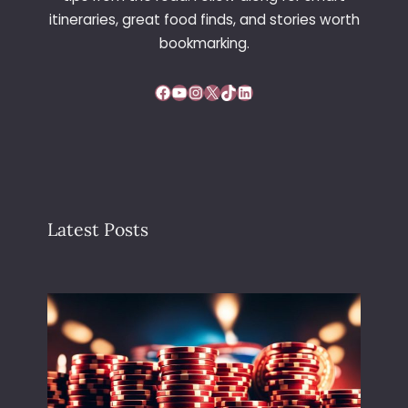
itineraries, great food finds, and stories worth
bookmarking.
Facebook
YouTube
Instagram
X
TikTok
LinkedIn
Latest Posts