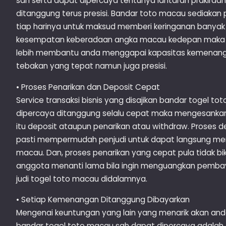
sah serta dapat dipercaya tentunya lantaran prakiraan
ditanggung terus presisi. Bandar toto macau sediakan
tiap harinya untuk maksud memberi keringanan banya
kesempatan keberadaan angka macau kedepan maka da
lebih membantu anda menggapai kapasitas kemenang
tebakan yang tepat namun juga presisi.
• Proses Penarikan dan Deposit Cepat
Service transaksi bisnis yang disajikan bandar togel to
dipercaya ditanggung selalu cepat maka mengesankan
itu deposit ataupun penarikan atau withdraw. Proses 
pasti mempermudah penjudi untuk dapat langsung me
macau. Dan, proses penarikan yang cepat pula tidak b
anggota menanti lama bila ingin menguangkan pembay
judi togel toto macau didalamnya.
• Setiap Kemenangan Ditanggung Dibayarkan
Mengenai keuntungan yang lain yang menarik akan and
bandar togel toto macau sah dapat dipercaya adalah