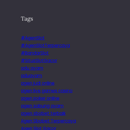
Tags
#AgenSlot
#AgenSlotTerpercaya
#BandarSlot
#SitusSlotGacor
adu ayam
aduayam
agen judi online
agen live games casino
agen poker online
agen sabung ayam
agen sbobet terbaik
Agen Sbobet Terpercaya
Agen Slot Gacor