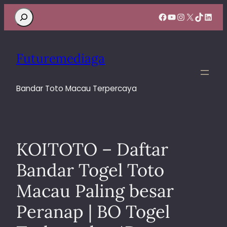
Search
Facebook
YouTube
Instagram
X
TikTok
Linke
Futuremediaga
Bandar Toto Macau Terpercaya
KOITOTO – Daftar
Bandar Togel Toto
Macau Paling besar
Peranap | BO Togel