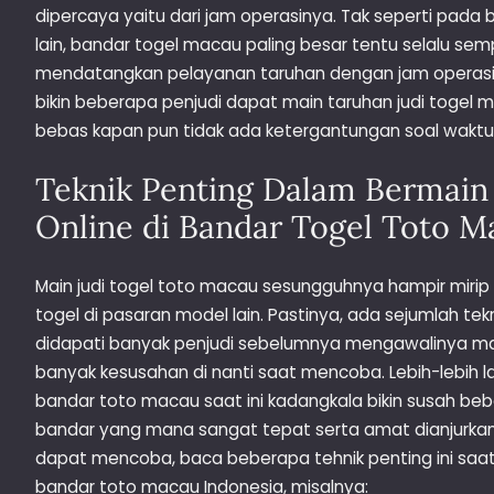
dipercaya yaitu dari jam operasinya. Tak seperti pad
lain, bandar togel macau paling besar tentu selalu se
mendatangkan pelayanan taruhan dengan jam operasion
bikin beberapa penjudi dapat main taruhan judi toge
bebas kapan pun tidak ada ketergantungan soal waktu
Teknik Penting Dalam Bermain 
Online di Bandar Togel Toto M
Main judi togel toto macau sesungguhnya hampir mirip
togel di pasaran model lain. Pastinya, ada sejumlah tek
didapati banyak penjudi sebelumnya mengawalinya ma
banyak kesusahan di nanti saat mencoba. Lebih-lebih 
bandar toto macau saat ini kadangkala bikin susah b
bandar yang mana sangat tepat serta amat dianjurkan.
dapat mencoba, baca beberapa tehnik penting ini saat b
bandar toto macau Indonesia, misalnya: