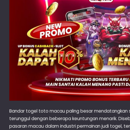
Bandar togel toto macau paling besar mendatangkan s
terunggul dengan beberapa keuntungan menarik. Dise
pasaran macau dalam industri permainan judi togel, 