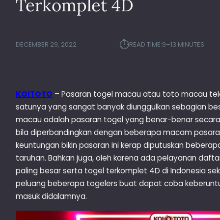
Terkomplet 4D
⏱︎
DECEMBER 29, 2022
READ TIME:
9–13 MINUTES
KOITOTO
– Pasaran togel macau atau toto macau tel
satunya yang sangat banyak diunggulkan sebagian besa
macau adalah pasaran togel yang benar-benar secar
bila diperbandingkan dengan beberapa macam pasara
keuntungan bikin pasaran ini kerap diputuskan beberapa
taruhan. Bahkan juga, oleh karena ada pelayanan daft
paling besar serta togel terkomplet 4D di Indonesia 
peluang beberapa togelers buat dapat coba keberunt
masuk didalamnya.