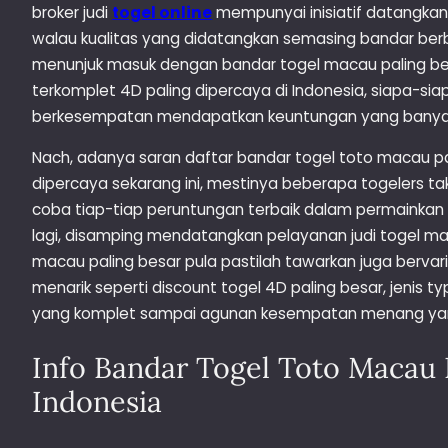
broker judi
togel online
mempunyai inisiatif datangkan 
walau kualitas yang didatangkan semasing bandar berb
menunjuk masuk dengan bandar togel macau paling bes
terkomplet 4D paling dipercaya di Indonesia, siapa-sia
berkesempatan mendapatkan keuntungan yang banyak d
Nach, adanya saran daftar bandar togel toto macau p
dipercaya sekarang ini, mestinya beberapa togelers tak
coba tiap-tiap peruntungan terbaik dalam permainkan
lagi, disamping mendatangkan pelayanan judi togel mac
macau paling besar pula pastilah tawarkan juga berva
menarik seperti discount togel 4D paling besar, jenis
yang komplet sampai agunan kesempatan menang yang
Info Bandar Togel Toto Macau P
Indonesia