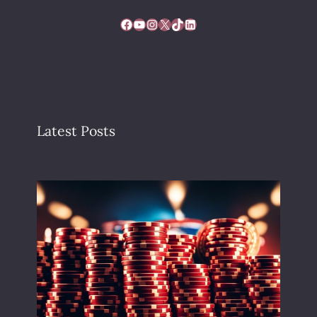
Facebook
YouTube
Instagram
X
TikTok
LinkedIn
Latest Posts