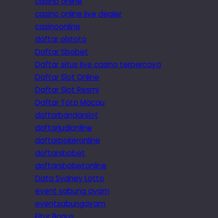
casino online
casino online live dealer
casinoonline
daftar olxtoto
Daftar Sbobet
Daftar situs live casino terpercaya
Daftar Slot Online
Daftar Slot Resmi
Daftar Toto Macau
daftarbandarslot
daftarjudionline
daftarpokeronline
daftarsbobet
daftarsbobetonline
Data Sydney Lotto
event sabung ayam
eventsabungayam
Fitur Bonus