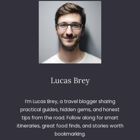
Lucas Brey
I’m Lucas Brey, a travel blogger sharing
practical guides, hidden gems, and honest
tips from the road. Follow along for smart
itineraries, great food finds, and stories worth
bookmarking.