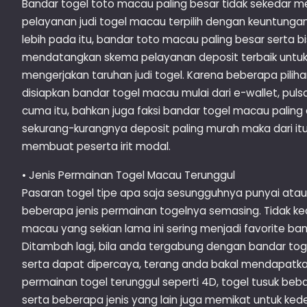
Bandar togel toto macau paling besar tidak sekedar
pelayanan judi togel macau terpilih dengan keuntungan
lebih pada itu, bandar toto macau paling besar serta b
mendatangkan skema pelayanan deposit terbaik unt
mengerjakan taruhan judi togel. Karena beberapa pil
disiapkan bandar togel macau mulai dari e-wallet, puls
cuma itu, bahkan juga faksi bandar togel macau paling
sekurang-kurangnya deposit paling murah maka dari it
membuat peserta irit modal.
• Jenis Permainan Togel Macau Terunggul
Pasaran togel tipe apa saja sesungguhnya punyai ata
beberapa jenis permainan togelnya semasing. Tidak kec
macau yang sekian lama ini sering menjadi favorite ban
Ditambah lagi, bila anda tergabung dengan bandar tog
serta dapat dipercaya, terang anda bakal mendapatka
permainan togel terunggul seperti 4D, togel tusuk beb
serta beberapa jenis yang lain juga memikat untuk ke