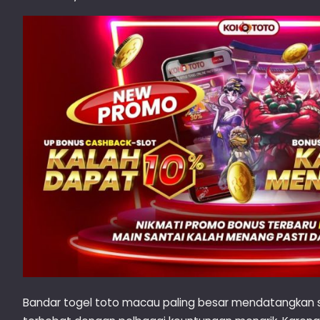
Bandar togel toto macau paling besar mendatangkan s