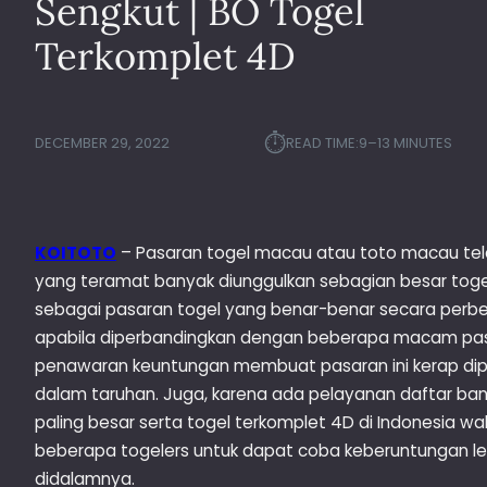
Sengkut | BO Togel
Terkomplet 4D
⏱︎
DECEMBER 29, 2022
READ TIME:
9–13 MINUTES
KOITOTO
– Pasaran togel macau atau toto macau tela
yang teramat banyak diunggulkan sebagian besar togel
sebagai pasaran togel yang benar-benar secara perbe
apabila diperbandingkan dengan beberapa macam pasa
penawaran keuntungan membuat pasaran ini kerap dipu
dalam taruhan. Juga, karena ada pelayanan daftar ba
paling besar serta togel terkomplet 4D di Indonesia wak
beberapa togelers untuk dapat coba keberuntungan l
didalamnya.