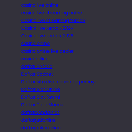
casino live online
casino live streaming online
Casino live streaming terbaik
Casino live terbaik 2024
Casino live terbaik 2026
casino online
casino online live dealer
casinoonline
daftar olxtoto
Daftar Sbobet
Daftar situs live casino terpercaya
Daftar Slot Online
Daftar Slot Resmi
Daftar Toto Macau
daftarbandarslot
daftarjudionline
daftarpokeronline