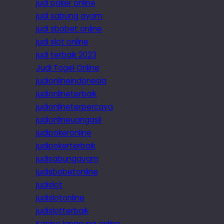
judi poker online
judi sabung ayam
judi sbobet online
judi slot online
judi terbaik 2023
Judi Togel Online
judionlineindonesia
judionlineterbaik
judionlineterpercaya
judionlineuangasli
judipokeronline
judipokerterbaik
judisabungayam
judisbobetonline
judislot
judislotonline
judislotterbaik
Kasino langsung online