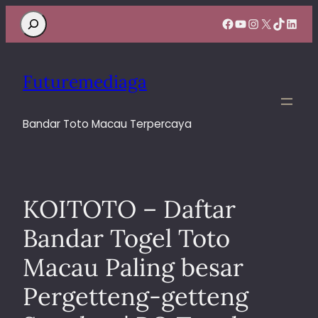
Search
Facebook
YouTube
Instagram
X
TikTok
Linke
Futuremediaga
Bandar Toto Macau Terpercaya
KOITOTO – Daftar
Bandar Togel Toto
Macau Paling besar
Pergetteng-getteng