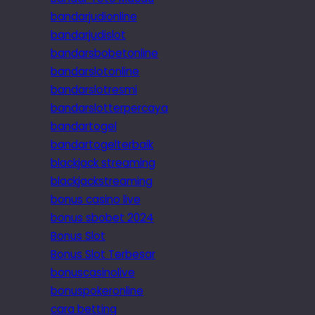
bandarjudionline
bandarjudislot
bandarsbobetonline
bandarslotonline
bandarslotresmi
bandarslotterpercaya
bandartogel
bandartogelterbaik
blackjack streaming
blackjackstreaming
bonus casino live
bonus sbobet 2024
Bonus Slot
Bonus Slot Terbesar
bonuscasinolive
bonuspokeronline
cara betting