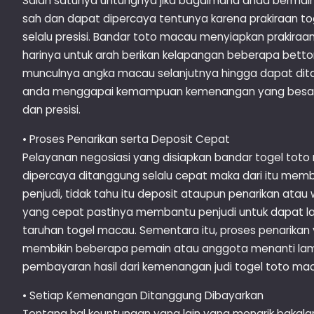
Salah satunya untungnya jika bagaimana anda bermain
sah dan dapat dipercaya tentunya karena prakiraan to
selalu presisi. Bandar toto macau menyiapkan prakira
harinya untuk arah berikan kelapangan beberapa bett
munculnya angka macau selanjutnya hingga dapat di
anda menggapai kemampuan kemenangan yang besar
dan presisi.
• Proses Penarikan serta Deposit Cepat
Pelayanan negosiasi yang disiapkan bandar togel tot
dipercaya ditanggung selalu cepat maka dari itu mem
penjudi, tidak tahu itu deposit ataupun penarikan atau
yang cepat pastinya membantu penjudi untuk dapat
taruhan togel macau. Sementara itu, proses penarikan 
membikin beberapa pemain atau anggota menanti lam
pembayaran hasil dari kemenangan judi togel toto ma
• Setiap Kemenangan Ditanggung Dibayarkan
Tentang hal keuntungan yang lain yang menarik bakala