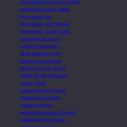
permainan live casino online
permainan poker online
Permainan Slot
Permainan Slot Terbaik
Permainan Togel Online
pertarungan ayam
pertarunganayam
piala sabung ayam
platform judi online
platform poker online
poker dealer langsung
poker online
pokerdealerlangsung
pokerjackpotbesar
pokerliveonline
pokeronlinedepositrendah
pokeronlineindonesia