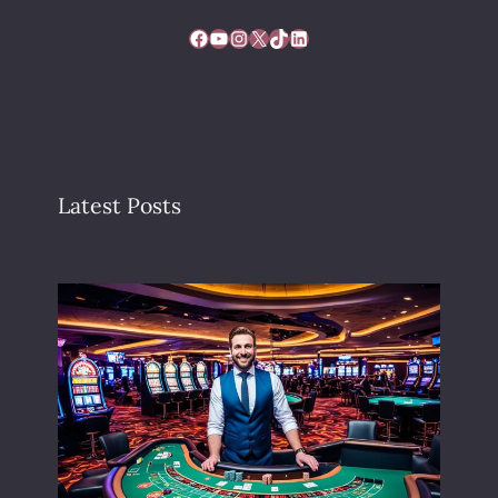
Facebook
YouTube
Instagram
X
TikTok
LinkedIn
Latest Posts