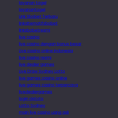
layanan togel
layanantogel
Link Sbobet Terbaru
linkalternatifsbobet
linksbobetresmi
live casino
live casino dengan bonus besar
Live casino online Indonesia
live casino resmi
live dealer games
Live Draw Sydney Lotto
live games casino online
live games casino terpercaya
livedealergames
login olxtoto
Lotto Sydney
main live casino uang asli