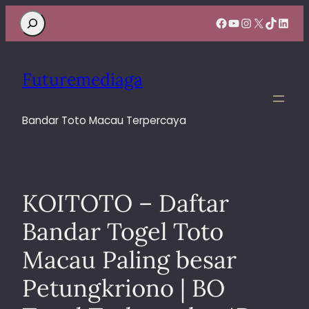
Search
Facebook
YouTube
Instagram
X
TikTok
Linke
Futuremediaga
Bandar Toto Macau Terpercaya
KOITOTO – Daftar
Bandar Togel Toto
Macau Paling besar
Petungkriono | BO