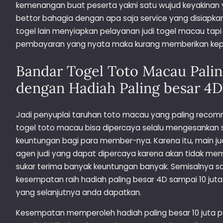
kemenangan buat peserta yakni satu wujud keyakinan y
bettor bahagia dengan apa saja service yang disiapk
togel lain menyiapkan pelayanan judi togel macau tap
pembayaran yang nyata maka kurang memberikan ke
Bandar Togel Toto Macau Palin
dengan Hadiah Paling besar 4D 
Jadi penyuplai taruhan toto macau yang paling reco
togel toto macau bisa dipercaya selalu mengesankan
keuntungan bagi para member-nya. Karena itu, main jud
agen judi yang dapat dipercaya karena akan tidak mem
sukar terima banyak keuntungan banyak. Semisalnya sa
kesempatan raih hadiah paling besar 4D sampai 10 jut
yang selanjutnya anda dapatkan.
Kesempatan memperoleh hadiah paling besar 10 juta pad