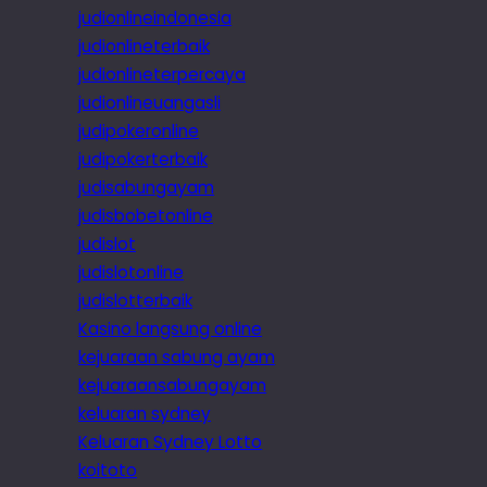
judionlineindonesia
judionlineterbaik
judionlineterpercaya
judionlineuangasli
judipokeronline
judipokerterbaik
judisabungayam
judisbobetonline
judislot
judislotonline
judislotterbaik
Kasino langsung online
kejuaraan sabung ayam
kejuaraansabungayam
keluaran sydney
Keluaran Sydney Lotto
koitoto