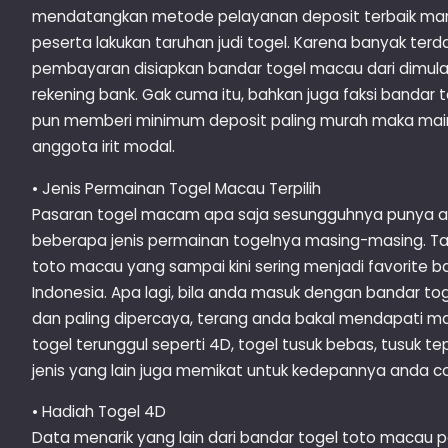
mendatangkan metode pelayanan deposit terbaik ma
peserta lakukan taruhan judi togel. Karena banyak terd
pembayaran disiapkan bandar togel macau dari dimulai
rekening bank. Gak cuma itu, bahkan juga faksi bandar
pun memberi minimum deposit paling murah maka ma
anggota irit modal.
• Jenis Permainan Togel Macau Terpilih
Pasaran togel macam apa saja sesungguhnya punya at
beberapa jenis permainan togelnya masing-masing. Tak
toto macau yang sampai kini sering menjadi favorite b
Indonesia. Apa lagi, bila anda masuk dengan bandar to
dan paling dipercaya, terang anda bakal mendapati m
togel terunggul seperti 4D, togel tusuk bebas, tusuk 
jenis yang lain juga memikat untuk kedepannya anda c
• Hadiah Togel 4D
Data menarik yang lain dari bandar togel toto macau pa