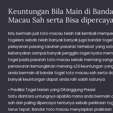
Keuntungan Bila Main di Banda
Macau Sah serta Bisa dipercay
Kini, bermain judi toto macau telah tak kembali mempe
togelers sebab telah banyak banyak juga bandar togel 
pelayanan pasang taruhan pasaran terhebat yang satu 
kebanyakan sampai banyak penggila togel nyata memb
togel pada pasaran toto macau sebab memang sangat
penawaran kemungkinan menang s/d keuntungan yang be
anda bermain di bandar togel toto macau sah serta da
banyak keuntungan dapat anda raih salah satunya:
• Prediksi Togel Harian yang Ditanggung Presisi
Satu diantara untungnya apabila mana anda bermain d
sah dan paling dipercaya tentunya sebab perkiraan to
terus tepat. Bandar toto macau menyiapkan prakiraan