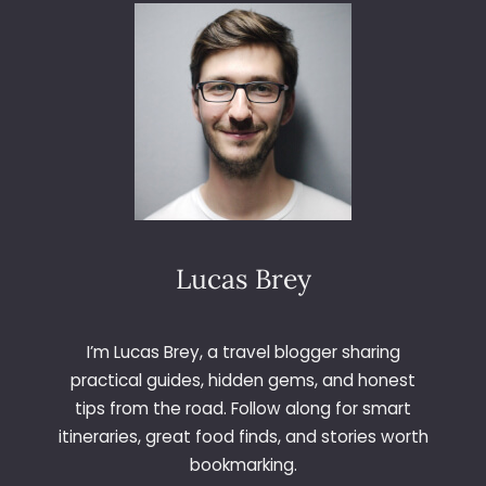
Lucas Brey
I’m Lucas Brey, a travel blogger sharing
practical guides, hidden gems, and honest
tips from the road. Follow along for smart
itineraries, great food finds, and stories worth
bookmarking.