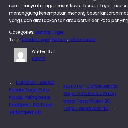
cuma hanya itu, juga masuk lewat bandar togel macau 
menanggung kesempatan menang besar lantaran met
yang udah ditetapkan fair atau bersih dari kata penyi
Categories:
Bandar Togel
Tags:
bandar togel
, 
koitoto
, 
toto macau
Written By:
admin
←
KOITOTO – Daftar
KOITOTO – Daftar Bandar
Bandar Togel Toto
Togel Toto Macau Paling
Macau Paling besar
besar Pasar Wajo | BO
Pekalipan | BO Togel
Togel Terkomplet 4D
→
Terkomplet 4D