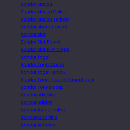
Bandar Macau
Bandar Macau Online
Bandar Macau Terbaik
bandar sbobet resmi
bandar slot
Bandar Slot Resmi
Bandar Slot RTP Tinggi
bandar togel
Bandar Togel Online
bandar togel terbaik
Bandar Togel Terbaik Togel Resmi
Bandar Toto Macau
bandarjudionline
bandarjudislot
bandarsbobetonline
bandarslotonline
bandarslotresmi