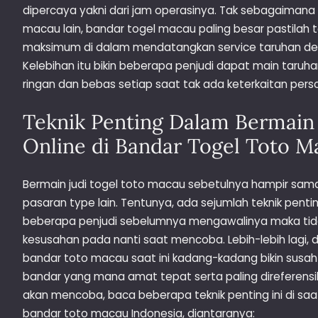
dipercaya yakni dari jam operasinya. Tak sebagaimana
macau lain, bandar togel macau paling besar pastilah 
maksimum di dalam mendatangkan service taruhan den
Kelebihan itu bikin beberapa penjudi dapat main taruh
ringan dan bebas setiap saat tak ada keterkaitan pers
Teknik Penting Dalam Bermain 
Online di Bandar Togel Toto M
Bermain judi togel toto macau sebetulnya hampir sama
pasaran type lain. Tentunya, ada sejumlah teknik pentin
beberapa penjudi sebelumnya mengawalinya maka ti
kesusahan pada nanti saat mencoba. Lebih-lebih lagi
bandar toto macau saat ini kadang-kadang bikin susa
bandar yang mana amat tepat serta paling direferensika
akan mencoba, baca beberapa teknik penting ini di saat 
bandar toto macau Indonesia, diantaranya: