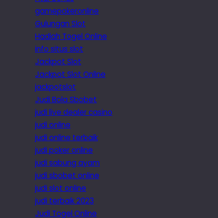
gamepokeronline
Gulungan Slot
Hadiah Togel Online
info situs slot
Jackpot Slot
Jackpot Slot Online
jackpotslot
Judi Bola Sbobet
judi live dealer casino
judi online
judi online terbaik
judi poker online
judi sabung ayam
judi sbobet online
judi slot online
judi terbaik 2023
Judi Togel Online