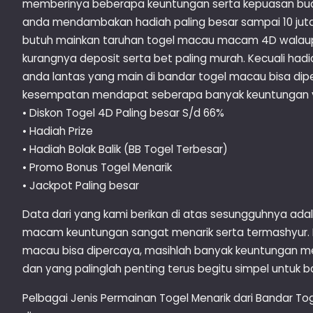
memberinya beberapa keuntungan serta kepuasan bua
anda mendambakan hadiah paling besar sampai 10 juta
butuh mainkan taruhan togel macau macam 4D walau
kurangnya deposit serta bet paling murah. Kecuali hadia
anda lantas yang main di bandar togel macau bisa dipe
kesempatan mendapat seberapa banyak keuntungan yan
• Diskon Togel 4D Paling besar S/d 66%
• Hadiah Prize
• Hadiah Bolak Balik (BB Togel Terbesar)
• Promo Bonus Togel Menarik
• Jackpot Paling besar
Data dari yang kami berikan di atas sesungguhnya ada
macam keuntungan sangat menarik serta termashyur. L
macau bisa dipercaya, masihlah banyak keuntungan m
dan yang palinglah penting terus begitu simpel untuk b
Pelbagai Jenis Permainan Togel Menarik dari Bandar To