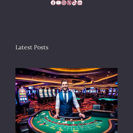
Facebook
YouTube
Instagram
X
TikTok
LinkedIn
Latest Posts