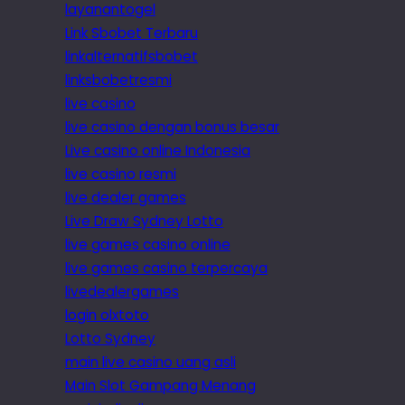
layanantogel
Link Sbobet Terbaru
linkalternatifsbobet
linksbobetresmi
live casino
live casino dengan bonus besar
Live casino online Indonesia
live casino resmi
live dealer games
Live Draw Sydney Lotto
live games casino online
live games casino terpercaya
livedealergames
login olxtoto
Lotto Sydney
main live casino uang asli
Main Slot Gampang Menang