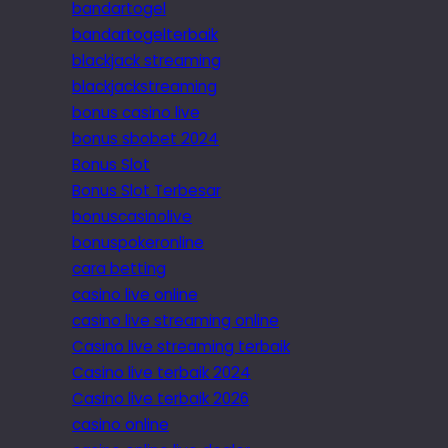
bandartogel
bandartogelterbaik
blackjack streaming
blackjackstreaming
bonus casino live
bonus sbobet 2024
Bonus Slot
Bonus Slot Terbesar
bonuscasinolive
bonuspokeronline
cara betting
casino live online
casino live streaming online
Casino live streaming terbaik
Casino live terbaik 2024
Casino live terbaik 2026
casino online