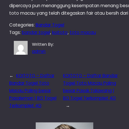
dipercaya pun menanggung kesempatan menang besar
toto macau yang telah ditegaskan fair atau bersih dari
Categories:
Bandar Togel
Tags:
bandar togel
, 
koitoto
, 
toto macau
Written By:
admin
←
KOITOTO – Daftar
KOITOTO – Daftar Bandar
Bandar Togel Toto
Togel Toto Macau Paling
Macau Paling besar
besar Pasak Talawang |
Pasaleman | BO Togel
BO Togel Terkomplet 4D
Terkomplet 4D
→