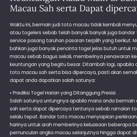
Macau Sah serta Dapat diperca
Waktu ini, bermain judi toto macau tidak kembali men
atau togelers sebab telah banyak banyak juga bandar t
service pasang taruhan pasaran terpilih yang berikut. 
bahkan juga banyak pencinta togel jelas butuh untuk ma
macau sebab bagus sekali, memberinya penawaran k
keuntungan yang begitu besar. Ditambah lagi, apabila 
toto macau sah serta bisa dipercaya, pasti akan sem
dapat anda dapatkan salah satunya:
• Prediksi Togel Harian yang Ditanggung Presisi
Salah satunya untungnya apabila mana anda bermain 
sah serta dapat dipercaya tentunya sebab ramalan to
selalu tepat. Bandar toto macau menyiapkan perkiraa
harinya untuk arah memberinya keluasaan beberapa b
pemunculan angka macau selanjutnya hingga dapat d