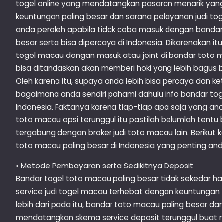
togel online yang mendatangkan pasaran menarik yang 
keuntungan paling besar dan sarana pelayanan judi to
anda peroleh apabila tidak coba masuk dengan bandar
besar serta bisa dipercaya di Indonesia. Dikarenakan itu
togel macau dengan masuk atau joint di bandar toto 
bisa ditandaskan akan memberi hoki yang lebih bagus 
Oleh karena itu, supaya anda lebih bisa percaya dan ket
bagaimana anda sendiri pahami dahulu info bandar tog
Indonesia. Faktanya karena tiap-tiap apa saja yang a
toto macau opsi terunggul itu pastilah belumlah tentu b
tergabung dengan broker judi toto macau lain. Berikut
toto macau paling besar di Indonesia yang penting and
• Metode Pembayaran serta Sedikitnya Deposit
Bandar togel toto macau paling besar tidak sekedar
service judi togel macau terhebat dengan keuntungan p
lebih dari pada itu, bandar toto macau paling besar da
mendatangkan skema service deposit terunggul buat