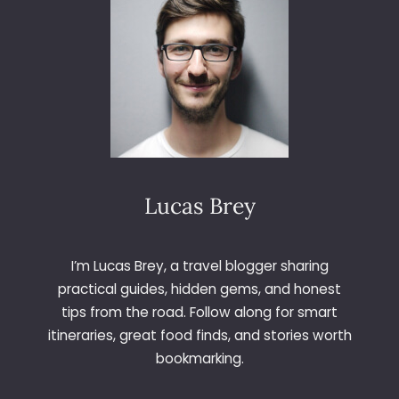
Lucas Brey
I’m Lucas Brey, a travel blogger sharing
practical guides, hidden gems, and honest
tips from the road. Follow along for smart
itineraries, great food finds, and stories worth
bookmarking.