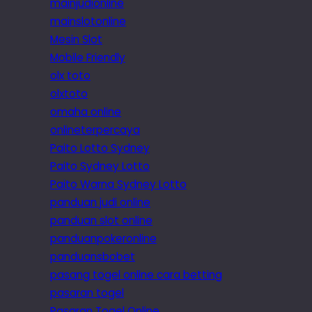
mainjudionline
mainslotonline
Mesin Slot
Mobile Friendly
olx toto
olxtoto
omaha online
onlineterpercaya
Paito Lotto Sydney
Paito Sydney Lotto
Paito Warna Sydney Lotto
panduan judi online
panduan slot online
panduanpokeronline
panduansbobet
pasang togel online cara betting
pasaran togel
Pasaran Togel Online