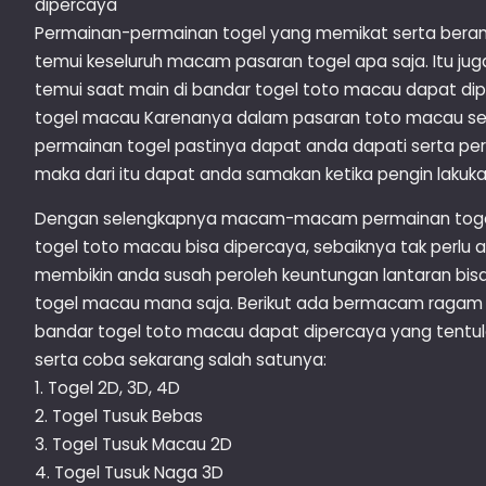
dipercaya
Permainan-permainan togel yang memikat serta beran
temui keseluruh macam pasaran togel apa saja. Itu j
temui saat main di bandar togel toto macau dapat d
togel macau Karenanya dalam pasaran toto macau se
permainan togel pastinya dapat anda dapati serta 
maka dari itu dapat anda samakan ketika pengin lakuka
Dengan selengkapnya macam-macam permainan togel 
togel toto macau bisa dipercaya, sebaiknya tak perlu 
membikin anda susah peroleh keuntungan lantaran bisa
togel macau mana saja. Berikut ada bermacam ragam 
bandar togel toto macau dapat dipercaya yang tentu
serta coba sekarang salah satunya:
1. Togel 2D, 3D, 4D
2. Togel Tusuk Bebas
3. Togel Tusuk Macau 2D
4. Togel Tusuk Naga 3D