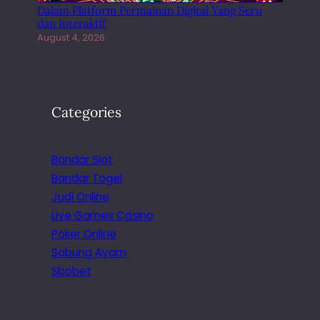
Dalam Platform Permainan Digital Yang Seru
dan Interaktif
August 4, 2026
Categories
Bandar Slot
Bandar Togel
Judi Online
Live Games Casino
Poker Online
Sabung Ayam
Sbobet