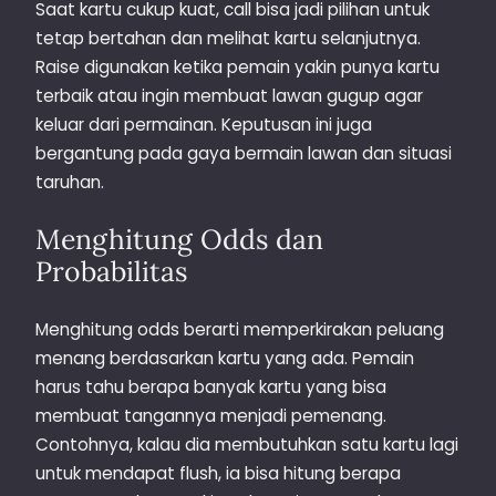
Saat kartu cukup kuat, call bisa jadi pilihan untuk
tetap bertahan dan melihat kartu selanjutnya.
Raise digunakan ketika pemain yakin punya kartu
terbaik atau ingin membuat lawan gugup agar
keluar dari permainan. Keputusan ini juga
bergantung pada gaya bermain lawan dan situasi
taruhan.
Menghitung Odds dan
Probabilitas
Menghitung odds berarti memperkirakan peluang
menang berdasarkan kartu yang ada. Pemain
harus tahu berapa banyak kartu yang bisa
membuat tangannya menjadi pemenang.
Contohnya, kalau dia membutuhkan satu kartu lagi
untuk mendapat flush, ia bisa hitung berapa