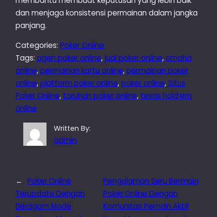
membantu membuat keputusan yang lebih baik
dan menjaga konsistensi permainan dalam jangka
panjang.
Categories:
Poker Online
Tags:
agen poker online
, 
judi poker online
, 
omaha
online
, 
permainan kartu online
, 
permainan poker
online
, 
platform poker online
, 
poker online
, 
Situs
Poker Online
, 
taruhan poker online
, 
texas hold’em
online
Written By:
admin
←
Poker Online
Pengalaman Seru Bermain
Terupdate Dengan
Poker Online Dengan
Beragam Mode
Komunitas Pemain Aktif