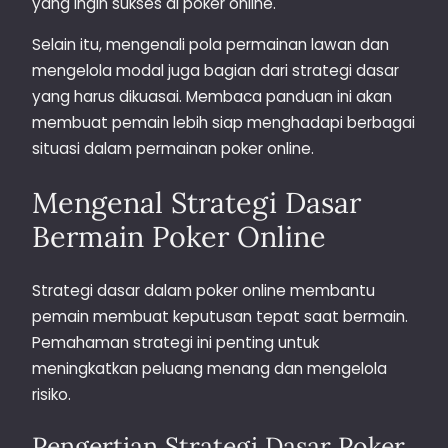
yang ingin sukses di poker online.
Selain itu, mengenali pola permainan lawan dan
mengelola modal juga bagian dari strategi dasar
yang harus dikuasai. Membaca panduan ini akan
membuat pemain lebih siap menghadapi berbagai
situasi dalam permainan poker online.
Mengenal Strategi Dasar
Bermain Poker Online
Strategi dasar dalam poker online membantu
pemain membuat keputusan tepat saat bermain.
Pemahaman strategi ini penting untuk
meningkatkan peluang menang dan mengelola
risiko.
Pengertian Strategi Dasar Poker