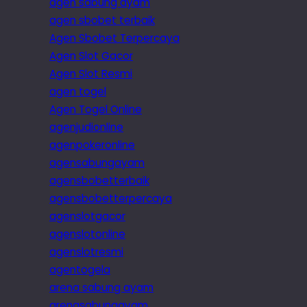
agen sabung ayam
agen sbobet terbaik
Agen Sbobet Terpercaya
Agen Slot Gacor
Agen Slot Resmi
agen togel
Agen Togel Online
agenjudionline
agenpokeronline
agensabungayam
agensbobetterbaik
agensbobetterpercaya
agenslotgacor
agenslotonline
agenslotresmi
agentogela
arena sabung ayam
arenasabungayam