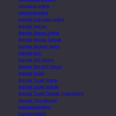
baccarat online
baccaratonline
bandar judi poker online
Bandar Macau
Bandar Macau Online
Bandar Macau Terbaik
bandar sbobet resmi
bandar slot
Bandar Slot Resmi
Bandar Slot RTP Tinggi
bandar togel
Bandar Togel Online
bandar togel terbaik
Bandar Togel Terbaik Togel Resmi
Bandar Toto Macau
bandarjudionline
bandarjudislot