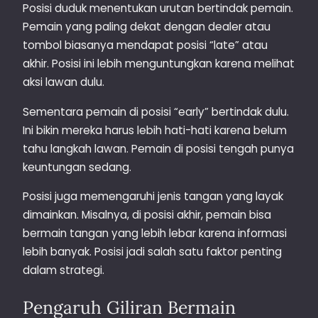
Posisi duduk menentukan urutan bertindak pemain.
Pemain yang paling dekat dengan dealer atau
tombol biasanya mendapat posisi “late” atau
akhir. Posisi ini lebih menguntungkan karena melihat
aksi lawan dulu.
Sementara pemain di posisi “early” bertindak dulu.
Ini bikin mereka harus lebih hati-hati karena belum
tahu langkah lawan. Pemain di posisi tengah punya
keuntungan sedang.
Posisi juga memengaruhi jenis tangan yang layak
dimainkan. Misalnya, di posisi akhir, pemain bisa
bermain tangan yang lebih lebar karena informasi
lebih banyak. Posisi jadi salah satu faktor penting
dalam strategi.
Pengaruh Giliran Bermain