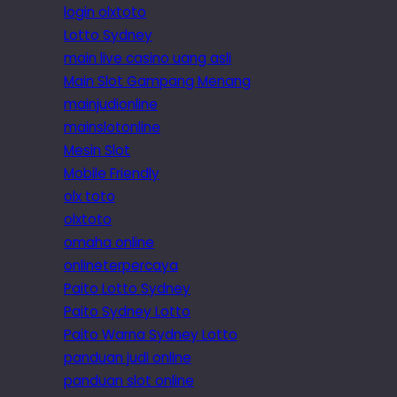
login olxtoto
Lotto Sydney
main live casino uang asli
Main Slot Gampang Menang
mainjudionline
mainslotonline
Mesin Slot
Mobile Friendly
olx toto
olxtoto
omaha online
onlineterpercaya
Paito Lotto Sydney
Paito Sydney Lotto
Paito Warna Sydney Lotto
panduan judi online
panduan slot online