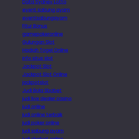
Data Sydney Lotto
event sabung ayam
eventsabungayam
Fitur Bonus
gamepokeronline
Gulungan Slot
Hadiah Togel Online
info situs slot
Jackpot Slot
Jackpot Slot Online
jackpotslot
Judi Bola Sbobet
judi live dealer casino
judi online
judi online terbaik
judi poker online
judi sabung ayam
judi sbobet online