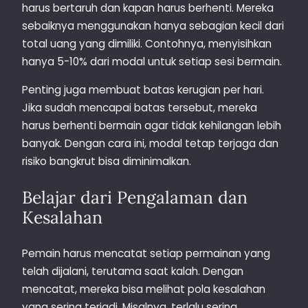
harus bertaruh dan kapan harus berhenti. Mereka
sebaiknya menggunakan hanya sebagian kecil dari
total uang yang dimiliki. Contohnya, menyisihkan
hanya 5-10% dari modal untuk setiap sesi bermain.
Penting juga membuat batas kerugian per hari.
Jika sudah mencapai batas tersebut, mereka
harus berhenti bermain agar tidak kehilangan lebih
banyak. Dengan cara ini, modal tetap terjaga dan
risiko bangkrut bisa diminimalkan.
Belajar dari Pengalaman dan
Kesalahan
Pemain harus mencatat setiap permainan yang
telah dijalani, terutama saat kalah. Dengan
mencatat, mereka bisa melihat pola kesalahan
yang sering terjadi. Misalnya, terlalu sering