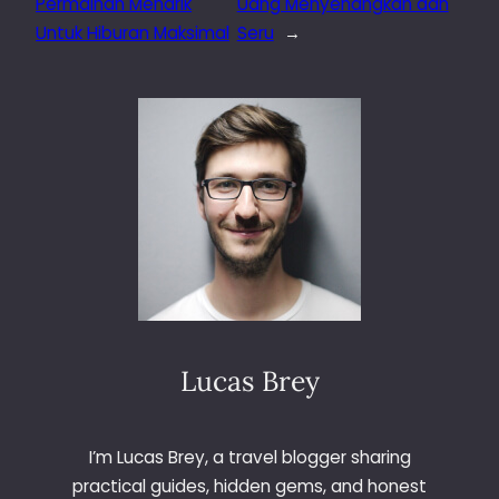
Permainan Menarik
Uang Menyenangkan dan
Untuk Hiburan Maksimal
Seru
→
Lucas Brey
I’m Lucas Brey, a travel blogger sharing
practical guides, hidden gems, and honest