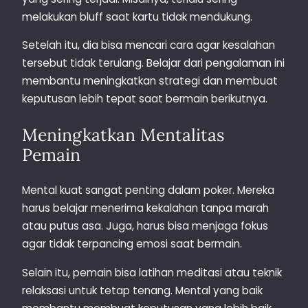
melakukan bluff saat kartu tidak mendukung.
Setelah itu, dia bisa mencari cara agar kesalahan
tersebut tidak terulang. Belajar dari pengalaman ini
membantu meningkatkan strategi dan membuat
keputusan lebih tepat saat bermain berikutnya.
Meningkatkan Mentalitas
Pemain
Mental kuat sangat penting dalam poker. Mereka
harus belajar menerima kekalahan tanpa marah
atau putus asa. Juga, harus bisa menjaga fokus
agar tidak terpancing emosi saat bermain.
Selain itu, pemain bisa latihan meditasi atau teknik
relaksasi untuk tetap tenang. Mental yang baik