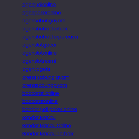
agenjudionline
agenpokeronline
agensabungayam
agensbobetterbaik
agensbobetterpercaya
agenslotgacor
agenslotonline
agenslotresmi
agentogela
arena sabung ayam
arenasabungayam
baccarat online
baccaratonline
bandar judi poker online
Bandar Macau
Bandar Macau Online
Bandar Macau Terbaik