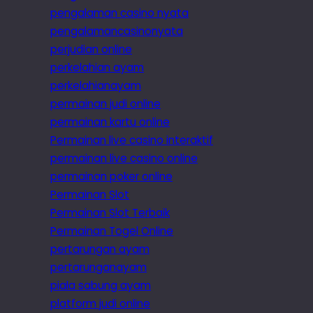
pengalaman casino nyata
pengalamancasinonyata
perjudian online
perkelahian ayam
perkelahianayam
permainan judi online
permainan kartu online
Permainan live casino interaktif
permainan live casino online
permainan poker online
Permainan Slot
Permainan Slot Terbaik
Permainan Togel Online
pertarungan ayam
pertarunganayam
piala sabung ayam
platform judi online