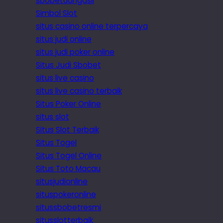
sbobetuangasli
Simbol Slot
situs casino online terpercaya
situs judi online
situs judi poker online
Situs Judi Sbobet
situs live casino
situs live casino terbaik
Situs Poker Online
situs slot
Situs Slot Terbaik
Situs Togel
Situs Togel Online
Situs Toto Macau
situsjudionline
situspokeronline
situssbobetresmi
situsslotterbaik