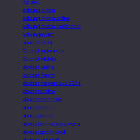
rtp slot
sabung ayam
sabung ayam online
sabung ayam tradisional
sabungayam
sbobet 2024
Sbobet Indonesia
Sbobet Mobile
sbobet online
Sbobet Resmi
sbobet terpercaya 2024
sbobetcasino
sbobetindonesia
sbobetmobile
sbobetonline
sbobetonlineterpercaya
sbobetsportsbook