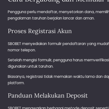
Pengguna perlu mendaftar, menyetorkan dana, memili
pengalaman taruhan berjalan lancar dan aman.
Proses Registrasi Akun
SBOBET menyediakan formulir pendaftaran yang mudah d
nomor telepon.
Setelah mengisi formulir, pengguna harus memverifikasi 
digunakan untuk taruhan.
Biasanya, registrasi tidak memakan waktu lama dan da
platform.
Panduan Melakukan Deposit
SBOBET menawarkan berbagai metode deposit seperti tr