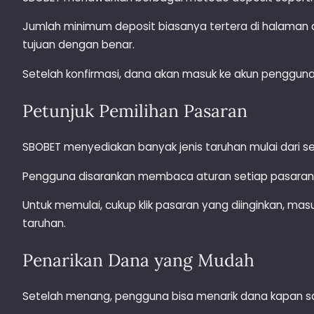
Jumlah minimum deposit biasanya tertera di halaman 
tujuan dengan benar.
Setelah konfirmasi, dana akan masuk ke akun pengguna
Petunjuk Pemilihan Pasaran
SBOBET menyediakan banyak jenis taruhan mulai dari se
Pengguna disarankan membaca aturan setiap pasaran se
Untuk memulai, cukup klik pasaran yang diinginkan, mas
taruhan.
Penarikan Dana yang Mudah
Setelah menang, pengguna bisa menarik dana kapan saja