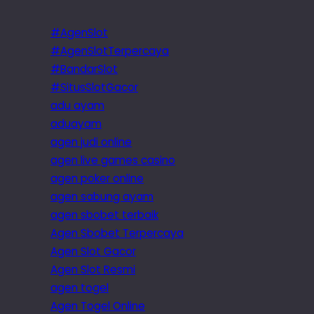
#AgenSlot
#AgenSlotTerpercaya
#BandarSlot
#SitusSlotGacor
adu ayam
aduayam
agen judi online
agen live games casino
agen poker online
agen sabung ayam
agen sbobet terbaik
Agen Sbobet Terpercaya
Agen Slot Gacor
Agen Slot Resmi
agen togel
Agen Togel Online