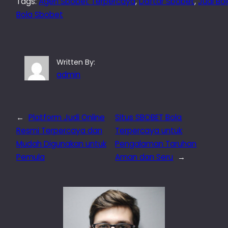
Tags:
Agen Sbobet Terpercaya
, 
Daftar Sbobet
, 
Judi Bo
Bola Sbobet
Written By:
admin
←
Platform Judi Online
Situs SBOBET Bola
Resmi Terpercaya dan
Terpercaya untuk
Mudah Digunakan untuk
Pengalaman Taruhan
Pemula
Aman dan Seru
→