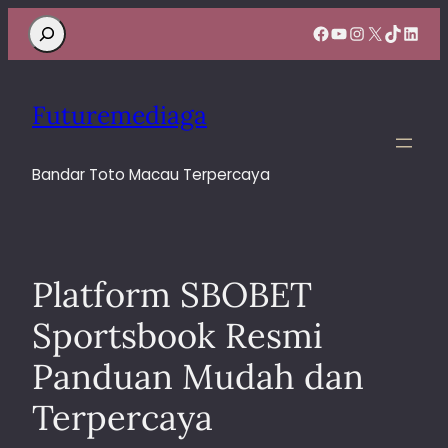
Search
Facebook
YouTube
Instagram
X
TikTok
Linke
Futuremediaga
Bandar Toto Macau Terpercaya
Platform SBOBET
Sportsbook Resmi
Panduan Mudah dan
Terpercaya