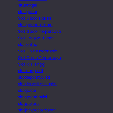
situstogel
slot gacor
Slot Gacor Hari Ini
slot gacor terbaru
Slot Gacor Terpercaya
Slot Jackpot Besar
slot online
Slot Online Indonesia
Slot Online Terpercaya
Slot RTP Tinggi
slot uang asli
slotdepositpulsa
slotdepositpulsaslot
slotgacor
slotgacorhariini
slotjackpot
slotjackpotterbesar