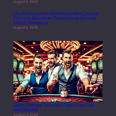
August 6, 2026
Live Games Casino Informasi Lengkap Tentang
Fitur Dan Mekanisme Platform yang Seru dan
Mudah Dimengerti
August 5, 2026
Live Games Casino Mengenal Teknologi Modern
Dalam Platform Permainan Digital Yang Seru
dan Interaktif
August 4, 2026