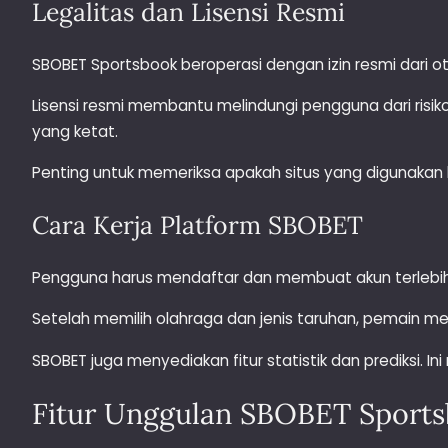
Legalitas dan Lisensi Resmi
SBOBET Sportsbook beroperasi dengan izin resmi dari oto
Lisensi resmi membantu melindungi pengguna dari ris
yang ketat.
Penting untuk memeriksa apakah situs yang digunakan be
Cara Kerja Platform SBOBET
Pengguna harus mendaftar dan membuat akun terlebih d
Setelah memilih olahraga dan jenis taruhan, pemain m
SBOBET juga menyediakan fitur statistik dan prediksi.
Fitur Unggulan SBOBET Sport